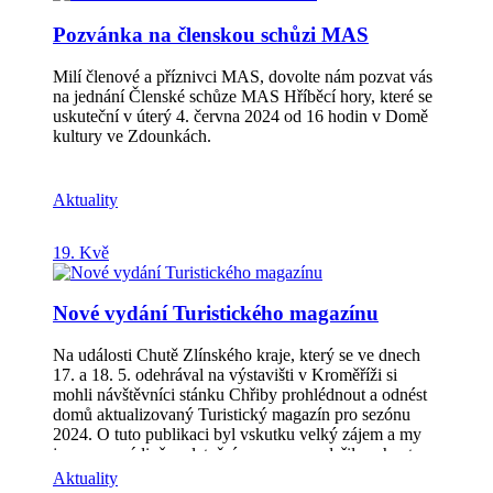
zpracování a uvádění na trh produktů lesnické
Pozvánka na členskou schůzi MAS
podnikání nezemědělské podnikání Informační seminář
pro žadatele se uskuteční dne 13. 6. 2024 v 15:00 hod
v KD Zdounky, Tyršova 374. Více informací v
Milí členové a příznivci MAS, dovolte nám pozvat vás
pozvánce a na stránkách MAS:
na jednání Členské schůze MAS Hříběcí hory, které se
http://www.hribecihory.cz/vyzvy/aktualni-vyzvy/prv/
uskuteční v úterý 4. června 2024 od 16 hodin v Domě
Místo realizace musí být na území Místní akční skupiny
kultury ve Zdounkách.
Hříběcí hory, z.s. Dotace je poskytována ve výši až
50% ze způsobilých výdajů.
Aktuality
19. Kvě
Nové vydání Turistického magazínu
Na události Chutě Zlínského kraje, který se ve dnech
17. a 18. 5. odehrával na výstavišti v Kroměříži si
mohli návštěvníci stánku Chřiby prohlédnout a odnést
domů aktualizovaný Turistický magazín pro sezónu
2024. O tuto publikaci byl vskutku velký zájem a my
jsme moc rádi, že v letošním roce se podařilo sehnat
sponzory, díky kterým jsme mohli tuto brožurku vydat
Aktuality