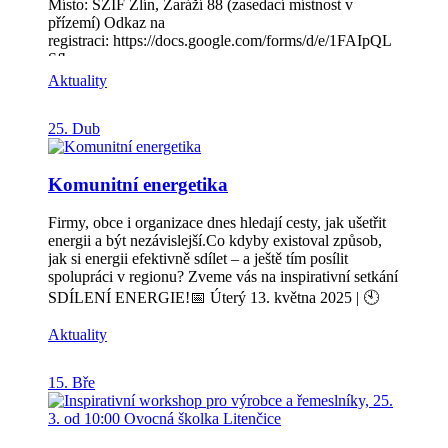
Místo: SZIF Zlín, Zaráží 88 (zasedací místnost v
přízemí) Odkaz na
registraci: https://docs.google.com/forms/d/e/1FAIpQL
Sfb-
v2F7BRWX9KfAHOGD_Ku5M3uoZXywAn3MC0
Aktuality
Y21S08Qf5Gg/viewform Cílovou skupinou jsou: obce,
zemědělci, vlastníci půdy, dále AOPK, ORP – odbory
25. Dub
životního prostředí.
Komunitní energetika
Firmy, obce i organizace dnes hledají cesty, jak ušetřit
energii a být nezávislejší.Co kdyby existoval způsob,
jak si energii efektivně sdílet – a ještě tím posílit
spolupráci v regionu? Zveme vás na inspirativní setkání
SDÍLENÍ ENERGIE!📅 Úterý 13. května 2025 | 🕙
10:00–12:00 | 📍 Sokolovna Roštín Dozvíte se: 🔹 Jak
Aktuality
může v praxi fungovat sdílení energie mezi sousedy,
obcemi a firmami🔹 Jaké výhody přináší energetické
společenství nejen domácnostem, ale i podnikům🔹
15. Bře
Jaké překážky se mohou objevit Vystoupí odborníci v
rámci prezentace Občanského energetického
společenství, ale také panelové diskuze s hosty. ➡️