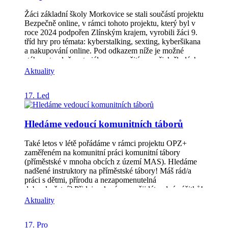
projekty obcí jsou pak projekty zejména na vybavení
kulturních domů, zahrad MŠ i jídelen ZŠ. Více
Žáci základní školy Morkovice se stali součástí projektu
informací včetně seznamu podpořených projektů
Bezpečně online, v rámci tohoto projektu, který byl v
naleznete u 2. výzvy SZP.
roce 2024 podpořen Zlínským krajem, vyrobili žáci 9.
tříd hry pro témata: kyberstalking, sexting, kyberšikana
a nakupování online. Pod odkazem níže je možné
stáhnout volně materiály pro použití ve vašich školách.
Webová stránka zde: https://zsmorkovice.cz/node/2002
Aktuality
Kvíz online o kyberšikaně si můžete vyzkoušet
zde: https://wordwall.net/resource/85328641
17. Led
Hledáme vedoucí komunitních táborů
Také letos v létě pořádáme v rámci projektu OPZ+
zaměřeném na komunitní práci komunitní tábory
(příměstské v mnoha obcích z území MAS). Hledáme
nadšené instruktory na příměstské tábory! Máš rád/a
práci s dětmi, přírodu a nezapomenutelná
dobrodružství? Přidej se k nám a zažij léto plné zážitků!
Své životopisy můžete zasílat na email
Aktuality
petra.sykorova@vaclav-oliva
17. Pro