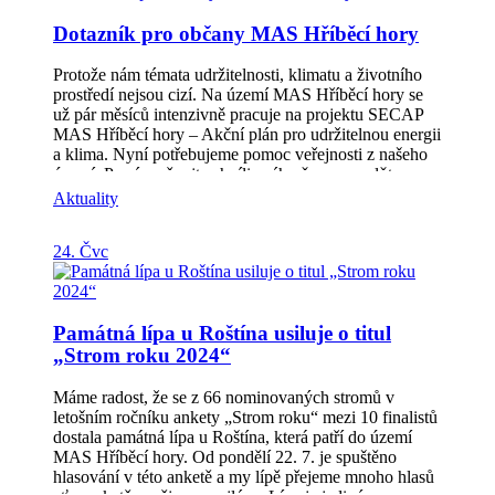
ze kterých je stanovena dotace 1.000.000,–Kč
dnech. 1. a 2. října totiž proběhne Den pro klima s
Dotazník pro občany MAS Hříběcí hory
Informační seminář pro žadatele se uskuteční dne
programem určeným pro žáky mateřských a základních
22. 10. 2024 od 9:00 hod v KD Zdounky, Tyršova 374.
škol z území MAS. V pátek dopoledne se pak sejdou
Více informací k výzvě a na stránkách MAS:
zástupci obcí a odborné veřejnosti u příležitosti odborné
Protože nám témata udržitelnosti, klimatu a životního
https://www.hribecihory.cz/vyzvy/aktualni-
debaty s Ministrem Životního prostředí Mgr. Petrem
prostředí nejsou cizí. Na území MAS Hříběcí hory se
vyzvy/prv/2-vyzva-szp/
Hladíkem, po tomto programu ještě přijdou přednášky
už pár měsíců intenzivně pracuje na projektu SECAP
dalších lektorů na téma obnovitelných zdrojů či
MAS Hříběcí hory – Akční plán pro udržitelnou energii
SECAP. Na všechny akce se moc těšíme a především
a klima. Nyní potřebujeme pomoc veřejnosti z našeho
na tu páteční všechny srdečně zveme, těšíme se na
území. Prosím věnujte chvíli svého času a vyplňte
setkání s vámi!
dotazník. Cílem je zjistit, zda a jakým způsobem se
Aktuality
změnily zvyklosti ohledně dopravy a úsporných
opatření domácností za posledních 10 let. Dotazník
24. Čvc
naleznete pod odkazem:
https://forms.office.com/e/sHeaEtehy8 Pokud máte
společnost na území vyplňte prosím zde:
https://forms.office.com/e/hxdhiA7EUA Děkujeme za
Památná lípa u Roštína usiluje o titul
váš čas!
„Strom roku 2024“
Máme radost, že se z 66 nominovaných stromů v
letošním ročníku ankety „Strom roku“ mezi 10 finalistů
dostala památná lípa u Roštína, která patří do území
MAS Hříběcí hory. Od pondělí 22. 7. je spuštěno
hlasování v této anketě a my lípě přejeme mnoho hlasů