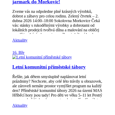
jarmark do Morkovic!
děkujeme!
Zveme vás na odpoledne plné krásných výrobků,
dobrot a zábavy pro celou rodinu. Zelený čtvrtek – 2.
dubna 2026 14:00–18:00 Sokolovna Morkovice Čeká
vás: stánky s rukodělnými výrobky a dobrotami od
lokálních prodejců tvořivá dílna a malování na obličej
pro děti setkání s lamami a ovečkami skákací hrad
občerstvení i zelené pivo Vezměte rodinu, děti i
Aktuality
kamarády a přijďte si užít pohodové odpoledne,
podpořit lokální prodejce a pochutnat si na zeleném
16. Bře
pivu! Těšíme se na vás
Letní komunitní příměstské tábory
Řešíte, jak dětem smysluplně naplánovat letní
prázdniny? Nechcete, aby celé léto trávily u obrazovek,
ale zároveň nemáte prostor vymýšlet program na každý
den? Příměstské komunitní tábory 2026 na území MAS
Hříběcí hory jsou tady! Pro děti ve věku 5–11 let Pestrý
program každý den: hry, sport, pobyt v přírodě, výlety,
tvoření, soutěže i zábavné a logické úkoly To vše v
Aktuality
bezpečném a přátelském prostředí Přihlášky a podrobné
informace najdete zde: