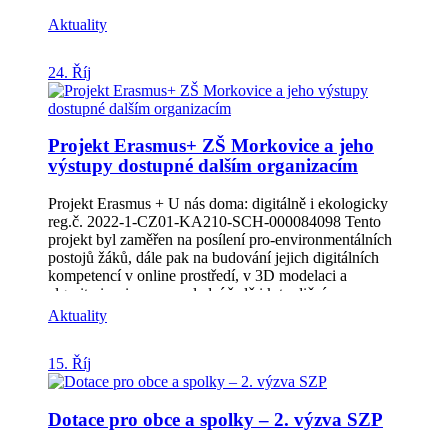
našeho spolku, zhodnocení Dnů pro klima, které se
uskutečnily v říjny, shrnutí spousty akcí realizovaných
Aktuality
díky projektu z OPZ+ a informace o plánovaných
akcích. Zpravodaj (3/2024) si můžete stáhnout v PDF,
24. Říj
zde: Zpravodaj MAS | MAS Hříběcí hory
(hribecihory.cz) Děkujeme Vám za Vaši podporu a
těšíme se na Vaše ohlasy! S pozdravem, Tým Místní
akční skupiny Hříběcí hory
Projekt Erasmus+ ZŠ Morkovice a jeho
výstupy dostupné dalším organizacím
Projekt Erasmus + U nás doma: digitálně i ekologicky
reg.č. 2022-1-CZ01-KA210-SCH-000084098 Tento
projekt byl zaměřen na posílení pro-environmentálních
postojů žáků, dále pak na budování jejich digitálních
kompetencí v online prostředí, v 3D modelaci a
algoritmizaci a v neposlední řadě i k tradičním
postupům výroby v rámci oblasti industriálního a
Aktuality
kulturního dědictví.Dle našeho názoru je pro příští
úspěšný pracovní i soukromý život žáků důležité
15. Říj
respektovat jak minulost a zručnost těch, kteří tady byli
před námi, tak být připraven na automatizaci, robotiku a
digitalizaci pro budoucnost. Stejně tak důležité je i
Dotace pro obce a spolky – 2. výzva SZP
chránit ekologickou biodiverzitu a využívání
obnovitelných zdrojů energie, uvažovat o