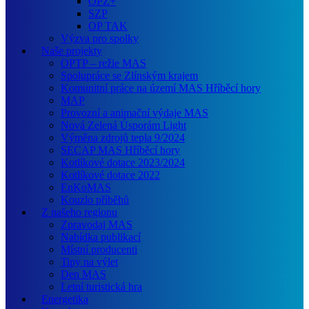
OPZ+
SZP
OP TAK
Výzva pro spolky
Naše projekty
OPTP – režie MAS
Spolupráce se Zlínským krajem
Komunitní práce na území MAS Hříběcí hory
MAP
Provozní a animační výdaje MAS
Nová Zelená Úsporám Light
Výměna zdrojů tepla 9/2024
SECAP MAS Hříběcí hory
Kotlíkové dotace 2023/2024
Kotlíkové dotace 2022
EnKoMAS
Kouzlo příběhů
Z našeho regionu
Zpravodaj MAS
Nabídka publikací
Místní producenti
Tipy na výlet
Den MAS
Letní turistická hra
Energetika