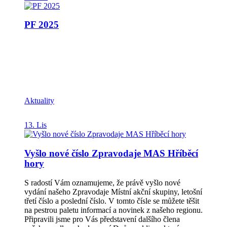
PF 2025
Aktuality
13. Lis
Vyšlo nové číslo Zpravodaje MAS Hříběcí
hory
S radostí Vám oznamujeme, že právě vyšlo nové
vydání našeho Zpravodaje Místní akční skupiny, letošní
třetí číslo a poslední číslo. V tomto čísle se můžete těšit
na pestrou paletu informací a novinek z našeho regionu.
Připravili jsme pro Vás představení dalšího člena