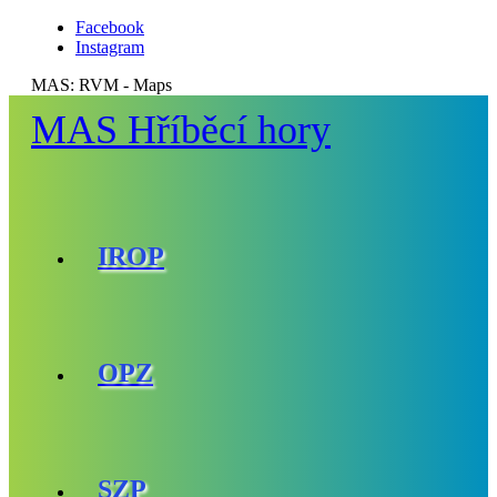
Facebook
Instagram
MAS:
RVM - Maps
MAS Hříběcí hory
IROP
OPZ
SZP