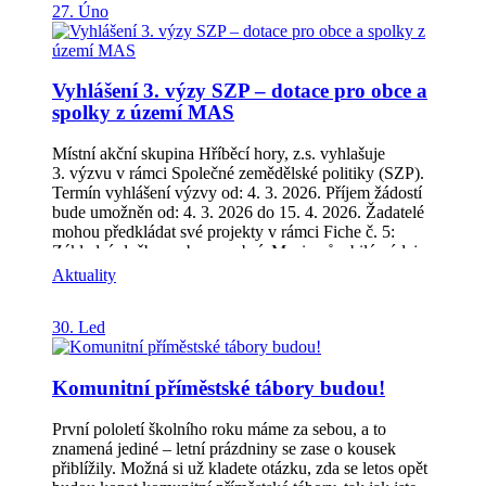
27. Úno
https://poznejte.hribecihory.cz/komunitni-tabory/ Pokud
víte o dalších rodičích, kteří řeší letní program pro děti,
pošlete jim tento příspěvek.
Vyhlášení 3. výzy SZP – dotace pro obce a
spolky z území MAS
Místní akční skupina Hříběcí hory, z.s. vyhlašuje
3. výzvu v rámci Společné zemědělské politiky (SZP).
Termín vyhlášení výzvy od: 4. 3. 2026. Příjem žádostí
bude umožněn od: 4. 3. 2026 do 15. 4. 2026. Žadatelé
mohou předkládat své projekty v rámci Fiche č. 5:
Základní služby a obnova obcí. Mezi způsobilé výdaje
patří nákup vybavení a stavební úpravy v těchto
Aktuality
oblastech: Kulturní, spolková a společenská zařízení,
včetně komunitních center, center vzdělávání a
30. Led
knihoven Drobná infrastruktura a základní služby –
zastávky veřejné dopravy, hřbitovy, dětská hřiště a
sportoviště, prostory pro separaci odpadů, komunální
Komunitní příměstské tábory budou!
technika včetně zázemí Drobné památky místního
významu (investice do stavebních úprav drobných
památek místního významu)Školská zařízení (zařízení
První pololetí školního roku máme za sebou, a to
školního stravování, školní sportoviště/tělocvičny a
znamená jediné – letní prázdniny se zase o kousek
venkovní prostory) Základní informace k výzvě:
přiblížily. Možná si už kladete otázku, zda se letos opět
žadatelé: obce, svazky obcí, jejich příspěvkové