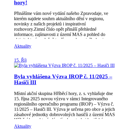
hory!
494 244 Přijďte se přesvědčit, že věda nemusí být
jenom nuda – těšíme se na vás!
Přinášíme vám nové vydání našeho Zpravodaje, ve
kterém najdete souhrn aktuálního dění v regionu,
novinky z našich projektů i inspirativní
rozhovory.Zimní číslo opět přináší přehledné
informace, zajímavosti z území MAS a pohled do
aktivit, které společně tvoříme s obcemi, školami,
spolky a dalšími partnery. Co v něm najdete? •
Aktuality
Představujeme členy MAS (str. 3–4)• Novinky z MAS
– setkání, výzvy i projektové aktuality (str. 5–8)•
15. Říj
Novinky z MAP IV. ORP Kroměříž (str. 8–9)•
Rozhovor s vedoucí služby Sestřička.cz (str. 9–10)•
Komunitní práce – co se nám v regionu podařilo (str.
Byla vyhlášena Výzva IROP č. 11/2025 –
11–13)• Informace z regionu (str. 13–14)• Od vás,
Hasiči III
čtenářů – příspěvky a ohlasy z území (str. 15–16)
Zpravodaj ke stažení 👉 https://www.hribecihory.cz/z-
Místní akční skupina Hříběcí hory, z. s. vyhlašuje dne
naseho-regionu/zpravodaj-mas/ Prohlédněte si
15. října 2025 novou výzvu v rámci Integrovaného
Zpravodaj a nechejte se inspirovat děním v našem
regionálního operačního programu (IROP) – Výzva č.
regionu. Děkujeme všem, kteří se na jeho tvorbě
11/2025 – Hasiči III. Výzva je určena pro obce a jejich
podílejí, a přejeme příjemné čtení!
zásahové jednotky dobrovolných hasičů z území MAS
Hříběcí hory, které plánují rekonstrukci hasičské
zbrojnice, případně pořízení nové požární techniky a
Aktuality
věcných prostředků požární ochrany. 📅 Základní