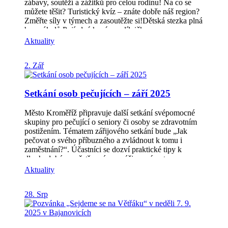
zábavy, soutěží a zážitků pro celou rodinu! Na co se
můžete těšit? Turistický kvíz – znáte dobře náš region?
Změřte síly v týmech a zasoutěžte si!Dětská stezka plná
her a úkolů.Pojízdná kavárna, dílničky a
občerstvení.Od 17:30 nás čeká velké finále – slavnostní
Aktuality
vyhlášení výherců turistické hry Za krásami Hříběcích
hor. Komunitní dům Věžky (vedle domu č.p. 83), 30.
2. Zář
září od 16:00 Na jaké ceny v turistické hře „Za krásami
Hříběcích hor“ se můžete těšit? (celým létem sbíraná
razítka se promění ve skvělé ceny) Elektrokoloběžka,
Setkání osob pečujících – září 2025
turistický stan, let vírníkem, turistický batoh s
vybavením, pobytový poukaz a spousta dalších
skvělých cen od našich sponzorů! Kompletní seznam
Město Kroměříž připravuje další setkání svépomocné
cen a sponzorů najdete na našem webu:
skupiny pro pečující o seniory či osoby se zdravotním
https://poznejte.hribecihory.cz/za-krasami-hribecich-
postižením. Tématem zářijového setkání bude „Jak
hor/ Více informací o akci najdete také na našich
pečovat o svého příbuzného a zvládnout k tomu i
stránkách v části DEN MAS
zaměstnání?“. Účastníci se dozví praktické tipy k
https://www.hribecihory.cz/z-naseho-regionu/den-mas/
dlouhodobému ošetřovnému, péči po návratu z
Těšíme se na vás!
nemocnice či možnosti, jak nezapomínat na vlastní
Aktuality
zdraví a odpočinek. Setkání se uskuteční ve středu 10.
září 2025 od 15 hodin v konferenčním sále Knihovny
28. Srp
Kroměřížska. Vstup je volný, není nutná registrace.
Svépomocnou skupinu povede pracovnice Sociálních
služeb města Kroměříže Bc. Radka Křupková.
Podrobnosti naleznete na webových stránkách města