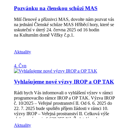
lepší místo pro život Děkujeme, že jste s námi a tvoříte
lepší místo pro život!
Pozvánku na členskou schůzi MAS
Milí členové a příznivci MAS, dovolte nám pozvat vás
na jednání Členské schůze MAS Hříběcí hory, které se
uskuteční v úterý 24. června 2025 od 16 hodin
na Kulturním domě Věžky č.p.1.
Aktuality
4. Čvn
Vyhlašujeme nové výzvy IROP a OP TAK
Rádi bych Vás informovali o vyhlášení výzev v rámci
programovacího rámce IROP a OP TAK. Výzva IROP
č. 10/2025 – Veřejné prostranství II. Od 6. 6. 2025 do
22. 7. 2025 bude spuštěn příjem žádosti v rámci 10.
výzvy IROP – Veřejná prostranství II. Celková výše
alokace výzvy je 6 628 355 Kč. Žadatelé mohou
předkládat své projekty týkající se Revitalizace
Aktuality
veřejných prostranství měst a obcí. Veškeré potřebné