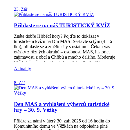
informace o výzvě Příjem žádostí: od 15. 10. 2025
23. Zář
(10:00) do 14. 11. 2025 (12:00)Celková alokace výzvy:
2 645 287 KčPodporované aktivity:Výstavba a
rekonstrukce hasičských zbrojnicPořízení požární
Přihlaste se na náš TURISTICKÝ KVÍZ
techniky a věcných prostředků požární ochrany 🔹
Seminář pro žadatele Pro zájemce o podání projektů se
uskuteční seminář pro žadatele:📅 středa 22. října 2025
Znáte dobře Hříběcí hory? Pojďte to dokázat v
v 15:30 hod📍 Přísálí Domu kultury ve Zdounkách
turistickém kvízu na Dni MAS! Sestavte si tým (4 – 6
Prosíme o potvrzení účasti na e-mail:
lidí), přihlaste se a změřte síly s ostatními. Čekají vás
veronika.zborilova@hribecihory.cznebo na tel.: 777
otázky z různých okruhů – osobnosti MAS, historie,
730 583.Na stejném kontaktu je možné domluvit i
zajímavosti z obcí a Chřibů a mnoho dalšího. Moderuje
individuální konzultaci projektového záměru. 🔹
Chřibský průvodce Pavel Zrna Kdy: 30. 9. 2025 od
Důležité odkazy Veškeré dokumenty k výzvě, odkazy
16:00 Kde: Komunitní dům Věžky Přihlaste svůj tým
Aktuality
na Specifická a Obecná pravidla IROP a také údaje o
tady: https://forms.gle/WhtGbXNhCjDG22nv9 Počet
počtu výjezdů JPO (Zásahy ukončené Zprávou o
míst je omezený – tak neváhejte!
8. Zář
zásahu) potřebné pro věcné hodnocení naleznete na
webu MAS:🔗 Výzva IROP č. 11/2025 – Hasiči III
Před podáním žádosti doporučujeme konzultaci
projektového záměru s Hasičským záchranným sborem
Den MAS a vyhlášení výherců turistické
Zlínského kraje, který vydává souhlasné stanovisko
[…]
hry – 30. 9. Věžky
Přijďte za námi v úterý 30. září 2025 od 16 hodin do
Komunitního domu ve Věžkách na odpoledne plné