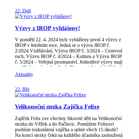
ve vyšším nákladu než v minulém roce. Mezi sponzory
jsou jak obce tak také drobní podnikatelé z našeho
22. Dub
regionu. Magazín je samozřejmě dostupné také ke
stažení v pdf verzi. Naleznete ho v sekci: „Z našeho
regionu“ – „Zpravodaj“ nebo pod tímto odkazem:
Výzvy z IROP vyhlášeny!
Zpravodaj MAS | MAS Hříběcí hory (hribecihory.cz)
Přejeme příjemné čtení a hlavně spoustu zážitků během
poznávaní nových koutů Hříběcích hor!
V pondělí 22. 4. 2024 byly vyhlášeny první 4 výzvy z
IROP v letošním roce. Jedná se o výzvu IROP č.
2/2024 Vzdělávání, Výzvu IROP č. 3/2024 – Cestovní
ruch, Výzvu IROP č. 4/2024 – Kultura a Výzvu IROP
č. 5/2024 – Veřejná prostranství. Jednotlivé výzvy mají
rozdílné termíny ukončení příjmu projektových žádostí
a brzy budou uveřejněny případné termíny seminářů
Aktuality
pro žadatele. Aktuální informace najdete na odkazech u
jednotlivých výzev. IROP | MAS Hříběcí hory
22. Bře
(hribecihory.cz) – nabídka vpravo. V případě
jakýchkoli dotazů neváhejte kontaktovat: Manažerku
IROP Ing. Veroniku Zbořilovou Tel: +420 777 730
Velikonoční stezka Zajíčka Felixe
583E-mail: veronika.zborilova@hribecihory.cz Věříme,
že se nám sejdou projektové žádosti se samými
skvělými projekty, které budou mít hladký průběh
Zajíček Felix zve všechny šikovné děti na Velikonoční
realizace. Přejeme hodně štěstí budoucím žadatelům.
stezku do Věžek a do Pačlavic. Pomůžete Felixovi
posbírat rozkutálená vajíčka a splnit všech 15 úkolů?
Na konci stezky čeká na každého účastníka zasloužená