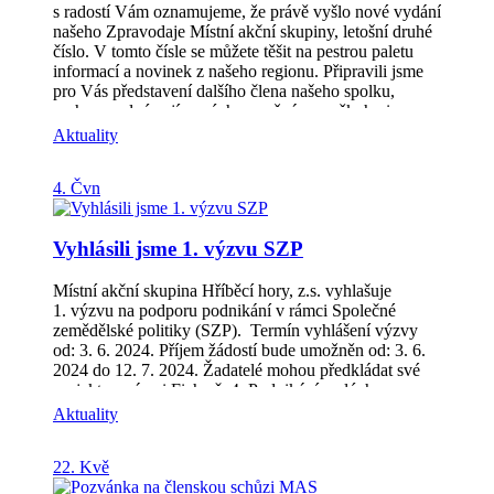
s radostí Vám oznamujeme, že právě vyšlo nové vydání
našeho Zpravodaje Místní akční skupiny, letošní druhé
číslo. V tomto čísle se můžete těšit na pestrou paletu
informací a novinek z našeho regionu. Připravili jsme
pro Vás představení dalšího člena našeho spolku,
rozhovor plný zajímavých a možná pro někoho i
překvapivých informací, shrnutí spousty akcí
Aktuality
realizovaných díky projektu z OPZ+, informace o
plánované výzvě z SZP. A na závěr pozvání k účasti v
4. Čvn
naší Letní soutěži „Za krásami Hříběcích hor“.
Zpravodaj (2/2024) si můžete stáhnout v PDF, zde:
Zpravodaj MAS | MAS Hříběcí hory (hribecihory.cz)
Vyhlásili jsme 1. výzvu SZP
Děkujeme Vám za Vaši podporu a těšíme se na Vaše
ohlasy! S pozdravem, Tým Místní akční skupiny
Hříběcí hory
Místní akční skupina Hříběcí hory, z.s. vyhlašuje
1. výzvu na podporu podnikání v rámci Společné
zemědělské politiky (SZP). Termín vyhlášení výzvy
od: 3. 6. 2024. Příjem žádostí bude umožněn od: 3. 6.
2024 do 12. 7. 2024. Žadatelé mohou předkládat své
projekty v rámci Fiche č. 4: Podnikání malých a
středních podniků – podpora zemědělského podnikání,
Aktuality
lesnictví a nezemědělských činností. Podání Žádosti o
dotaci na MAS (včetně příloh) probíhá zasláním přes
22. Kvě
Portál farmáře. Mezi způsobilé výdaje patří: stavby,
stroje a technologie pro: zemědělské podnikání