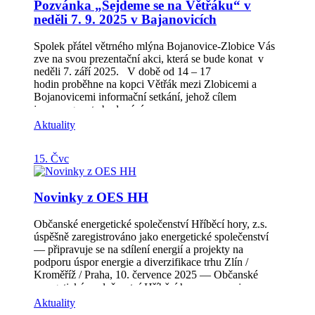
Pozvánka „Sejdeme se na Větřáku“ v
Kroměříž.
neděli 7. 9. 2025 v Bajanovicích
Spolek přátel větrného mlýna Bojanovice-Zlobice Vás
zve na svou prezentační akci, která se bude konat v
neděli 7. září 2025. V době od 14 – 17
hodin proběhne na kopci Větřák mezi Zlobicemi a
Bojanovicemi informační setkání, jehož cílem
je propagovat zbudování
vyhlídky BOJANKA. Součástí akce bude „odhalení“
Aktuality
informačního panelu a moderování zaměřené na historii
místa a činnost spolku. Více informací o činnosti spolku
15. Čvc
se dozvíta na stránkách: www.bojanka-vyhlidka.cz
Novinky z OES HH
Občanské energetické společenství Hříběcí hory, z.s.
úspěšně zaregistrováno jako energetické společenství
— připravuje se na sdílení energií a projekty na
podporu úspor energie a diverzifikace trhu Zlín /
Kroměříž / Praha, 10. července 2025 — Občanské
energetické společenství Hříběcí hory oznamuje
úspěšné dokončení registrace jako energetického
Aktuality
společenství podle novely energetického zákona. Tento