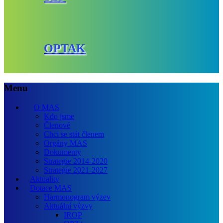
OPTAK
Menu
O MAS
Kdo jsme
Členové
Chci se stát členem
Orgány MAS
Dokumenty
Strategie 2014-2020
Strategie 2021-2027
Aktuality
Dotace MAS
Harmonogram výzev
Aktuální výzvy
IROP