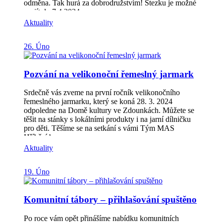
odměna. Tak hurá za dobrodružstvím! Stezku je možné
projít do 7.4.2024.
Aktuality
26. Úno
Pozvání na velikonoční řemeslný jarmark
Srdečně vás zveme na první ročník velikonočního
řemeslného jarmarku, který se koná 28. 3. 2024
odpoledne na Domě kultury ve Zdounkách. Můžete se
těšit na stánky s lokálními produkty i na jarní dílničku
pro děti. Těšíme se na setkání s vámi Tým MAS
Hříběcí hory
Aktuality
19. Úno
Komunitní tábory – přihlašování spuštěno
Po roce vám opět přinášíme nabídku komunitních