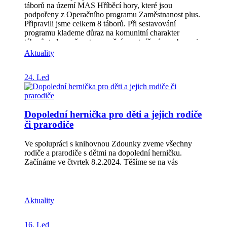
táborů na území MAS Hříběcí hory, které jsou
podpořeny z Operačního programu Zaměstnanost plus.
Připravili jsme celkem 8 táborů. Při sestavování
programu klademe důraz na komunitní charakter
táborů, tedy možnost upevnění a vytváření vazeb mezi
dětmi a jejich rodinami v místě, kde žijí, nebo v
Aktuality
komunitách, kde jsou aktivní (např. různá zájmová
uskupení, celoroční či dlouhodobé aktivity). Tábory
24. Led
jsou všeobecně zaměřené a na děti čeká spousta zábavy
při plnění zábavných i logických úkolů, sportování na
hřištích, pobyt v přírodě. Nebudou chybět výlety,
kreativní tvoření, soutěže, pohybové hry, vědomostní
Dopolední hernička pro děti a jejich rodiče
hry a další aktivity. Přihlášky na tábory najdete pod
či prarodiče
tímto odkazem: Komunitní tábory – Poznejte Hříběcí
hory (hribecihory.cz)
Ve spolupráci s knihovnou Zdounky zveme všechny
rodiče a prarodiče s dětmi na dopolední herničku.
Začínáme ve čtvrtek 8.2.2024. Těšíme se na vás
Aktuality
16. Led