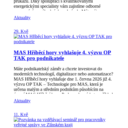
průkazů. Díky spolupráci s kvalifikovanými
energetickými specialisty vám zajistíme odborné
zpracování za výhodných podmínek. Máte zájem o
vypracování nebo aktualizaci PENB? Napište nám a
Aktuality
rádi vám připravíme individuální cenovou nabídku
podle typu vaší nemovitosti. Neváhejte nás kontaktovat
29. Kvě
– rádi vám poradíme. Více info na:
marcela.kubickova@hribecihory.cz nebo
info@oeshribecihory.cz
MAS Hříběcí hory vyhlašuje 4. výzvu OP
TAK pro podnikatele
Máte podnikatelský záměr a chcete investovat do
moderních technologií, digitalizace nebo automatizace?
MAS Hříběcí hory vyhlašuje dne 1. června 2026 již 4.
výzvu OP TAK – Technologie pro MAS, která je
určena malým a středním podnikům působícím na
území MAS Hříběcí hory. Podporu lze získat například
na pořízení nových výrobních strojů a technologických
Aktuality
zařízení, digitalizaci procesů, automatizaci výroby,
robotizaci, cloudová řešení, kybernetickou bezpečnost
11. Kvě
nebo vybavení automatizovaných a modulárních
prodejen. Míra podpory činí až 50 % způsobilých
výdajů. Příjem projektových záměrů bude probíhat od