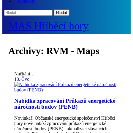
Kontakty
Hledat:
MAS Hříběcí hory
Archivy:
RVM - Maps
Načítání…
13. Čvc
Nabídka zpracování Průkazů energetické
náročnosti budov (PENB)
Novinka!! Občanské energetické společenství Hříběcí
hory nově nabízí zpracování průkazů energetické
náročnosti budov (PENB) i aktualizaci stávajících