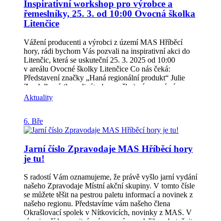
Inspirativní workshop pro výrobce a
Přihlaste se jednoduše přes QR kód na plakátu nebo
řemeslníky, 25. 3. od 10:00 Ovocná školka
kontaktujte:📩 veronika.zborilova@hribecihory.cz | 📞
777 730 583 Investujte dvě hodiny času – a získejte
Litenčice
informace, které vám mohou změnit budoucnost
podnikání.
Vážení producenti a výrobci z území MAS Hříběcí
hory, rádi bychom Vás pozvali na inspirativní akci do
Litenčic, která se uskuteční 25. 3. 2025 od 10:00
v areálu Ovocné školky Litenčice Co nás čeká:
Představení značky „Haná regionální produkt“ Julie
Zendulková (koordinátorka značky) vás seznámí
s procesem získání certifikace značky a co vše vám
Aktuality
získané ocenění přinese. Aktuálně je vyhlášena výzva
do 21. 4. 2025 k získání tohoto certifikátu.Zástupci
6. Bře
destinace Kroměřížsko (Bc. Alena Horáková a Mgr.
Veronika Kuklová)– vás seznámí s možnostmi
propagace výrobců a producentů v roce 2025 –
Jarní číslo Zpravodaje MAS Hříběcí hory
Destinace Kroměřížsko plánuje v roce 2025 více
je tu!
propagovat právě místní výrobce z ORP Kroměříž. Co
vše chystají se dozvíte na setkání.A hlavně přijďte
diskutovat se zástupci MAS o možnostech spolupráce a
S radostí Vám oznamujeme, že právě vyšlo jarní vydání
vaší propagace či jiné formy podpory. Zástupci MAS
našeho Zpravodaje Místní akční skupiny. V tomto čísle
vás seznámí se současnými plány propagace a podpory
se můžete těšit na pestrou paletu informací a novinek z
producentů a výrobců z území MAS HH. Chystáme na
našeho regionu. Představíme vám našeho člena
rok 2025 novinky, ale moc rádi uslyšíme také vaše
Okrašlovací spolek v Nítkovicích, novinky z MAS. V
názory a nápady a pokud to půjde rádi se pustíme do