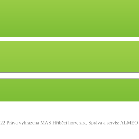
22 Práva vyhrazena MAS Hříběcí hory, z.s., Správa a servis:
ALMEO s.