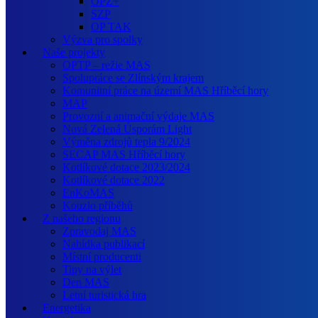
OPZ+
SZP
OP TAK
Výzva pro spolky
Naše projekty
OPTP – režie MAS
Spolupráce se Zlínským krajem
Komunitní práce na území MAS Hříběcí hory
MAP
Provozní a animační výdaje MAS
Nová Zelená Úsporám Light
Výměna zdrojů tepla 9/2024
SECAP MAS Hříběcí hory
Kotlíkové dotace 2023/2024
Kotlíkové dotace 2022
EnKoMAS
Kouzlo příběhů
Z našeho regionu
Zpravodaj MAS
Nabídka publikací
Místní producenti
Tipy na výlet
Den MAS
Letní turistická hra
Energetika