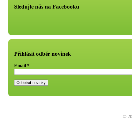
Sledujte nás na Facebooku
Přihlásit odběr novinek
Email
*
© 20