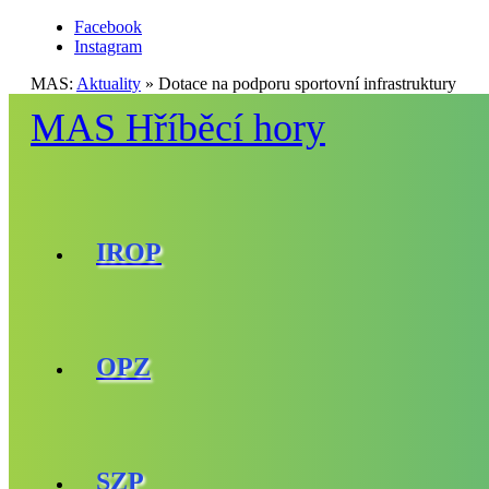
Facebook
Instagram
MAS:
Aktuality
»
Dotace na podporu sportovní infrastruktury
MAS Hříběcí hory
IROP
OPZ
SZP