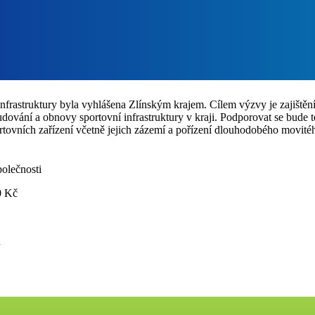
nfrastruktury byla vyhlášena Zlínským krajem. Cílem výzvy je zajištěn
 budování a obnovy sportovní infrastruktury v kraji. Podporovat se bude
portovních zařízení včetně jejich zázemí a pořízení dlouhodobého mov
olečnosti
0 Kč
n