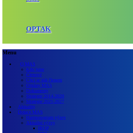
OPTAK
Menu
O MAS
Kdo jsme
Členové
Chci se stát členem
Orgány MAS
Dokumenty
Strategie 2014-2020
Strategie 2021-2027
Aktuality
Dotace MAS
Harmonogram výzev
Aktuální výzvy
IROP