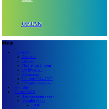
OPTAK
Menu
O MAS
Kdo jsme
Členové
Chci se stát členem
Orgány MAS
Dokumenty
Strategie 2014-2020
Strategie 2021-2027
Aktuality
Dotace MAS
Harmonogram výzev
Aktuální výzvy
IROP