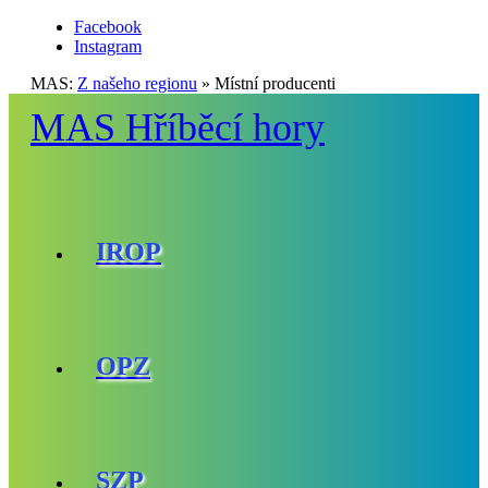
Facebook
Instagram
MAS:
Z našeho regionu
»
Místní producenti
MAS Hříběcí hory
IROP
OPZ
SZP