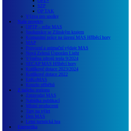
OPZ+
SZP
OP TAK
Výzva pro spolky
Naše projekty
OPTP – režie MAS
Spolupráce se Zlínským krajem
Komunitní práce na území MAS Hříběcí hory
MAP
Provozní a animační výdaje MAS
Nová Zelená Úsporám Light
Výměna zdrojů tepla 9/2024
SECAP MAS Hříběcí hory
Kotlíkové dotace 2023/2024
Kotlíkové dotace 2022
EnKoMAS
Kouzlo příběhů
Z našeho regionu
Zpravodaj MAS
Nabídka publikací
Místní producenti
Tipy na výlet
Den MAS
Letní turistická hra
Energetika