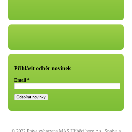
Přihlásit odběr novinek
Email
*
© 2022 Práva vyhrazena MAS Hříběcí hory, z.s., Správa a