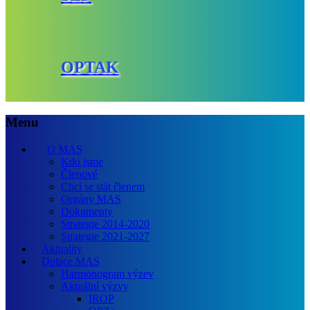
OPTAK
Menu
O MAS
Kdo jsme
Členové
Chci se stát členem
Orgány MAS
Dokumenty
Strategie 2014-2020
Strategie 2021-2027
Aktuality
Dotace MAS
Harmonogram výzev
Aktuální výzvy
IROP