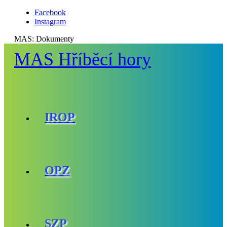
Facebook
Instagram
MAS:
Dokumenty
MAS Hříběcí hory
IROP
OPZ
SZP