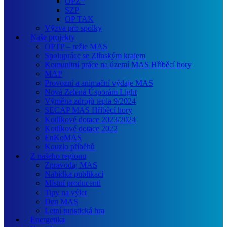
OPZ+
SZP
OP TAK
Výzva pro spolky
Naše projekty
OPTP – režie MAS
Spolupráce se Zlínským krajem
Komunitní práce na území MAS Hříběcí hory
MAP
Provozní a animační výdaje MAS
Nová Zelená Úsporám Light
Výměna zdrojů tepla 9/2024
SECAP MAS Hříběcí hory
Kotlíkové dotace 2023/2024
Kotlíkové dotace 2022
EnKoMAS
Kouzlo příběhů
Z našeho regionu
Zpravodaj MAS
Nabídka publikací
Místní producenti
Tipy na výlet
Den MAS
Letní turistická hra
Energetika