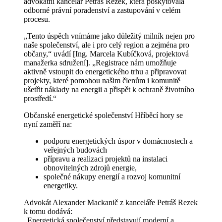
advokátní kancelář Petráš Rezek, která poskytovala
odborné právní poradenství a zastupování v celém
procesu.
„Tento úspěch vnímáme jako důležitý milník nejen pro
naše společenství, ale i pro celý region a zejména pro
občany,“ uvádí [Ing. Marcela Kubíčková, projektová
manažerka sdružení]. „Registrace nám umožňuje
aktivně vstoupit do energetického trhu a připravovat
projekty, které pomohou našim členům i komunitě
ušetřit náklady na energii a přispět k ochraně životního
prostředí.“
Občanské energetické společenství Hříběcí hory se
nyní zaměří na:
podporu energetických úspor v domácnostech a
veřejných budovách
přípravu a realizaci projektů na instalaci
obnovitelných zdrojů energie,
společné nákupy energií a rozvoj komunitní
energetiky.
Advokát Alexander Mackanič z kanceláře Petráš Rezek
k tomu dodává:
„Energetická společenství představují moderní a