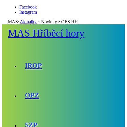
Facebook
Instagram
MAS:
Aktuality
»
Novinky z OES HH
MAS Hříběcí hory
IROP
OPZ
SZP