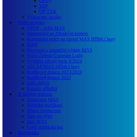
OPZ+
SZP
OP TAK
Výzva pro spolky
Naše projekty
OPTP – režie MAS
Spolupráce se Zlínským krajem
Komunitní práce na území MAS Hříběcí hory
MAP
Provozní a animační výdaje MAS
Nová Zelená Úsporám Light
Výměna zdrojů tepla 9/2024
SECAP MAS Hříběcí hory
Kotlíkové dotace 2023/2024
Kotlíkové dotace 2022
EnKoMAS
Kouzlo příběhů
Z našeho regionu
Zpravodaj MAS
Nabídka publikací
Místní producenti
Tipy na výlet
Den MAS
Letní turistická hra
Energetika