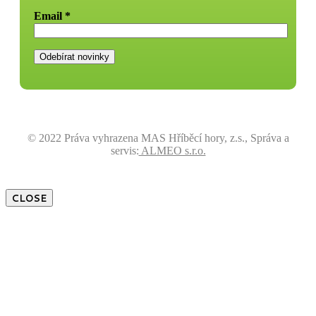
Email
*
© 2022 Práva vyhrazena MAS Hříběcí hory, z.s., Správa a
servis:
ALMEO s.r.o.
CLOSE