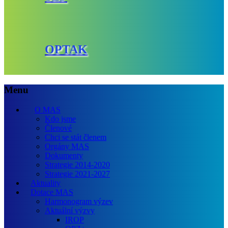
OPTAK
Menu
O MAS
Kdo jsme
Členové
Chci se stát členem
Orgány MAS
Dokumenty
Strategie 2014-2020
Strategie 2021-2027
Aktuality
Dotace MAS
Harmonogram výzev
Aktuální výzvy
IROP