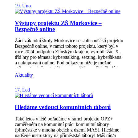
místních ZŠ a MŠ. Příklady podpořených projektů:
19. Úno
Nákup stanů tee-pee pro skautský oddíl, pořízení
vstupního turniket na Rozhledně Brdo, nové krojové
součásti pro krojovanou dechovou hudbu, cyklistické
Výstupy projektu ZŠ Morkovice –
dresy pro cyklistický oddíl a další vybavení zejména
Bezpečně online
místních sokolů, SDH i myslivců. Mezi podpořenými
projekty obcí jsou pak projekty zejména na vybavení
kulturních domů, zahrad MŠ i jídelen ZŠ. Více
Žáci základní školy Morkovice se stali součástí projektu
informací včetně seznamu podpořených projektů
Bezpečně online, v rámci tohoto projektu, který byl v
naleznete u 2. výzvy SZP.
roce 2024 podpořen Zlínským krajem, vyrobili žáci 9.
tříd hry pro témata: kyberstalking, sexting, kyberšikana
a nakupování online. Pod odkazem níže je možné
stáhnout volně materiály pro použití ve vašich školách.
Webová stránka zde: https://zsmorkovice.cz/node/2002
Aktuality
Kvíz online o kyberšikaně si můžete vyzkoušet
zde: https://wordwall.net/resource/85328641
17. Led
Hledáme vedoucí komunitních táborů
Také letos v létě pořádáme v rámci projektu OPZ+
zaměřeném na komunitní práci komunitní tábory
(příměstské v mnoha obcích z území MAS). Hledáme
nadšené instruktory na příměstské tábory! Máš rád/a