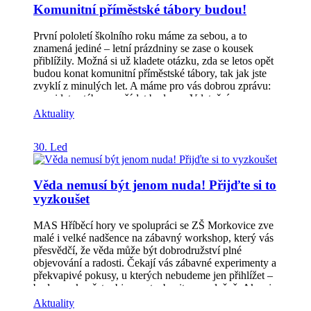
Komunitní příměstské tábory budou!
technika včetně zázemí Drobné památky místního
významu (investice do stavebních úprav drobných
památek místního významu)Školská zařízení (zařízení
První pololetí školního roku máme za sebou, a to
školního stravování, školní sportoviště/tělocvičny a
znamená jediné – letní prázdniny se zase o kousek
venkovní prostory) Základní informace k výzvě:
přiblížily. Možná si už kladete otázku, zda se letos opět
žadatelé: obce, svazky obcí, jejich příspěvkové
budou konat komunitní příměstské tábory, tak jak jste
organizace a nestátní neziskové organizace = spolky,
zvyklí z minulých let. A máme pro vás dobrou zprávu:
vč. pobočných spolků, nadace, nadační fondy, ústavy,
ano, i letos tábory pořádat budeme. V letošním roce se
církve, o.p.s., školské právnické osoby (podmínka
uskuteční celkem 16 příměstských táborů. Aktuálně
Aktuality
historie NNO 2 roky před podáním žádosti o
probíhá komunikace se starosty obcí, které o tábory
dotaci)podpora max. 70 % výdajů, ze kterých je
projevily zájem, a společně ladíme termíny jejich
30. Led
stanovena dotaceminimální výše výdajů, ze kterých je
konání. Jakmile budou termíny potvrzeny, spustíme
stanovena dotace 100.000,–Kč maxilální výše výdajů,
přihlašování. Sledujte náš web poznejte.hribecihory.cz
ze kterých je stanovena dotace 900.000,–Kč Informační
a Facebook, kde vás budeme včas informovat.
Věda nemusí být jenom nuda! Přijďte si to
seminář pro žadatele se uskuteční dne 10. 3.
2026 od 14:00 hod v KD Zdounky, Tyršova 374.
vyzkoušet
Reistrace na seminář na emailu:
lenka.svozilova@hribecihory.cz nebo tel.: 739 517 899
MAS Hříběcí hory ve spolupráci se ZŠ Morkovice zve
[…]
malé i velké nadšence na zábavný workshop, který vás
přesvědčí, že věda může být dobrodružství plné
objevování a radosti. Čekají vás zábavné experimenty a
překvapivé pokusy, u kterých nebudeme jen přihlížet –
budeme zkoušet, objevovat a bavit se společně. Akce je
otevřená opravdu všem bez rozdílu věku. Nezáleží na
Aktuality