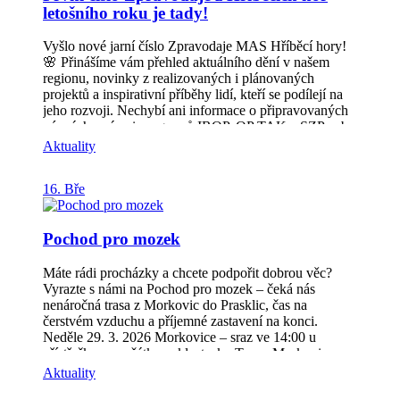
letošního roku je tady!
jsme spolupracovali na udržitelném provozu např.
Janáčkovy akademie múzických umění v Brně, Fakulty
sociálních věd Univerzity Karlovy, Magistrátu města
Vyšlo nové jarní číslo Zpravodaje MAS Hříběcí hory!
Opavy a vzdělávali jsme také úředníky na MŽP. Kde:
🌸 Přinášíme vám přehled aktuálního dění v našem
Velký zasedací sál radnice (2. patro), Velké náměstí
regionu, novinky z realizovaných i plánovaných
115, Kroměříž. Kdy: 22. května 2026 Délka semináře:
projektů a inspirativní příběhy lidí, kteří se podílejí na
9:30 – cca 14 hodin. Bude zajištěno drobné občerstvení
jeho rozvoji. Nechybí ani informace o připravovaných
Seminář je zdarma a již proběhl ve Zlíně, Uherském
výzvách v rámci programů IROP, OP TAK a SZP nebo
Hradišti a Vsetíně. Podrobnosti jsou v přiložené
o aktivitách v oblasti komunitní práce a vzdělávání. V
Aktuality
pozvánce a můžete se hlásit přes tento odkaz.
aktuálním vydání se můžete těšit také na představení
členů MAS, pozvánky na jarní akce či zajímavosti z
16. Bře
regionu. Věříme, že vás zpravodaj inspiruje k návštěvě
některé z akcí nebo k zapojení do života v Hříběcích
horách. Stáhněte si ho zdarma a buďte u toho s námi!
Pochod pro mozek
Zpravodaj MAS
Máte rádi procházky a chcete podpořit dobrou věc?
Vyrazte s námi na Pochod pro mozek – čeká nás
nenáročná trasa z Morkovic do Prasklic, čas na
čerstvém vzduchu a příjemné zastavení na konci.
Neděle 29. 3. 2026 Morkovice – sraz ve 14:00 u
přístřešku na začátku cyklostezky Trasa: Morkovice –
Prasklice (cca 5 km) Na co se můžete těšit? opékání
Aktuality
špekáčků, návštěva muzea Horákův statek v