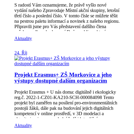
S radostí Vám oznamujeme, že právě vyšlo nové
vydání našeho Zpravodaje Místní akční skupiny, letošní
třetí číslo a poslední číslo. V tomto čísle se můžete těšit
na pestrou paletu informací a novinek z našeho regionu.
Připravili jsme pro Vás představení dalšího člena
našeho spolku, zhodnocení Dnů pro klima, které se
uskutečnily v říjny, shrnutí spousty akcí realizovaných
Aktuality
díky projektu z OPZ+ a informace o plánovaných
akcích. Zpravodaj (3/2024) si můžete stáhnout v PDF,
24. Říj
zde: Zpravodaj MAS | MAS Hříběcí hory
(hribecihory.cz) Děkujeme Vám za Vaši podporu a
těšíme se na Vaše ohlasy! S pozdravem, Tým Místní
akční skupiny Hříběcí hory
Projekt Erasmus+ ZŠ Morkovice a jeho
výstupy dostupné dalším organizacím
Projekt Erasmus + U nás doma: digitálně i ekologicky
reg.č. 2022-1-CZ01-KA210-SCH-000084098 Tento
projekt byl zaměřen na posílení pro-environmentálních
postojů žáků, dále pak na budování jejich digitálních
kompetencí v online prostředí, v 3D modelaci a
algoritmizaci a v neposlední řadě i k tradičním
postupům výroby v rámci oblasti industriálního a
Aktuality
kulturního dědictví.Dle našeho názoru je pro příští