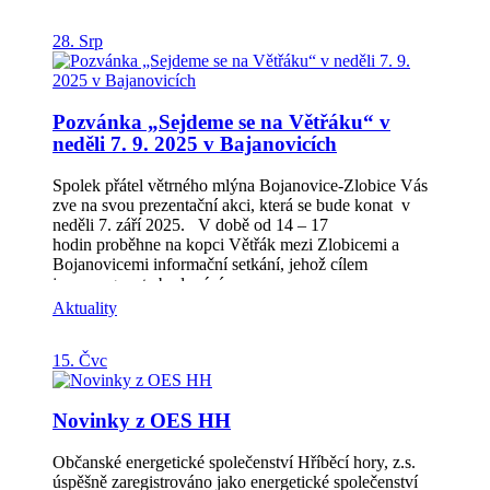
zdraví a odpočinek. Setkání se uskuteční ve středu 10.
září 2025 od 15 hodin v konferenčním sále Knihovny
28. Srp
Kroměřížska. Vstup je volný, není nutná registrace.
Svépomocnou skupinu povede pracovnice Sociálních
služeb města Kroměříže Bc. Radka Křupková.
Podrobnosti naleznete na webových stránkách města
Pozvánka „Sejdeme se na Větřáku“ v
Kroměříž.
neděli 7. 9. 2025 v Bajanovicích
Spolek přátel větrného mlýna Bojanovice-Zlobice Vás
zve na svou prezentační akci, která se bude konat v
neděli 7. září 2025. V době od 14 – 17
hodin proběhne na kopci Větřák mezi Zlobicemi a
Bojanovicemi informační setkání, jehož cílem
je propagovat zbudování
vyhlídky BOJANKA. Součástí akce bude „odhalení“
Aktuality
informačního panelu a moderování zaměřené na historii
místa a činnost spolku. Více informací o činnosti spolku
15. Čvc
se dozvíta na stránkách: www.bojanka-vyhlidka.cz
Novinky z OES HH
Občanské energetické společenství Hříběcí hory, z.s.
úspěšně zaregistrováno jako energetické společenství