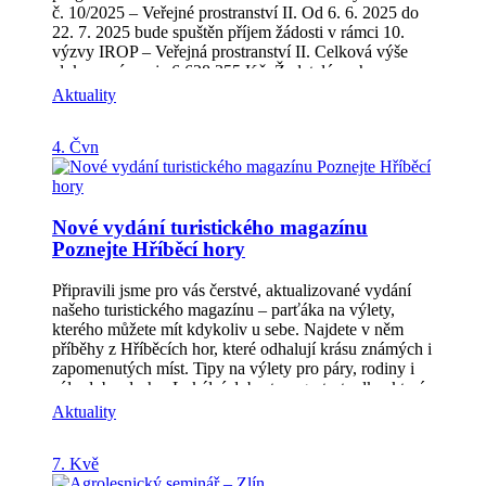
č. 10/2025 – Veřejné prostranství II. Od 6. 6. 2025 do
22. 7. 2025 bude spuštěn příjem žádosti v rámci 10.
výzvy IROP – Veřejná prostranství II. Celková výše
alokace výzvy je 6 628 355 Kč. Žadatelé mohou
předkládat své projekty týkající se Revitalizace
Aktuality
veřejných prostranství měst a obcí. Veškeré potřebné
dokumenty včetně specifických pravidel a obecných
4. Čvn
pravidel nadřazené výzvy naleznete na stránkách MAS:
Výzva IROP č. 10/2025 – Veřejná prostranství II |
MAS Hříběcí hory 3. výzva OP TAK Od 4. 6. 2025 do
17. 7. 2025 je spuštěn příjem žádostí v rámci 3. výzvy
Nové vydání turistického magazínu
OP TAK. Výzva je určena pro mikro, malé a střední
Poznejte Hříběcí hory
podniky v oblasti: robotizace, automatizace,
digitalizace, e-shopů a cloudových služeb, komunikační
a identifikační infrastruktury. Veškeré podrobné
Připravili jsme pro vás čerstvé, aktualizované vydání
informace k výzvě OP TAK naleznete na stránce:
našeho turistického magazínu – parťáka na výlety,
https://www.hribecihory.cz/vyzvy/aktualni-
kterého můžete mít kdykoliv u sebe. Najdete v něm
vyzvy/optak/3-vyzva-op-tak/
příběhy z Hříběcích hor, které odhalují krásu známých i
zapomenutých míst. Tipy na výlety pro páry, rodiny i
sólo dobrodruhy. Lokální dobroty a gastrotoulky, které
potěší vaše chuťové buňky. Cyklotrasy, které vás
Aktuality
provedou krajinou plnou výhledů. Přehled ubytování i
skrytých pokladů v okolí. A spoustu dalších skvělých
7. Kvě
nápadů a inspirací, které se na výletě hodí mít po ruce.
Nahlédněte do magazínu a nechte se inspirovat. Možná