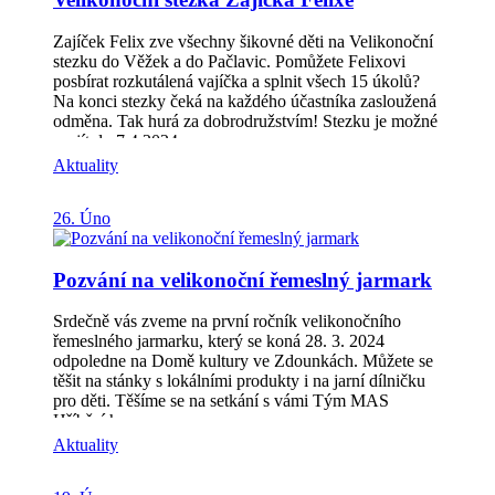
že se nám sejdou projektové žádosti se samými
skvělými projekty, které budou mít hladký průběh
Zajíček Felix zve všechny šikovné děti na Velikonoční
realizace. Přejeme hodně štěstí budoucím žadatelům.
stezku do Věžek a do Pačlavic. Pomůžete Felixovi
posbírat rozkutálená vajíčka a splnit všech 15 úkolů?
Na konci stezky čeká na každého účastníka zasloužená
odměna. Tak hurá za dobrodružstvím! Stezku je možné
projít do 7.4.2024.
Aktuality
26. Úno
Pozvání na velikonoční řemeslný jarmark
Srdečně vás zveme na první ročník velikonočního
řemeslného jarmarku, který se koná 28. 3. 2024
odpoledne na Domě kultury ve Zdounkách. Můžete se
těšit na stánky s lokálními produkty i na jarní dílničku
pro děti. Těšíme se na setkání s vámi Tým MAS
Hříběcí hory
Aktuality