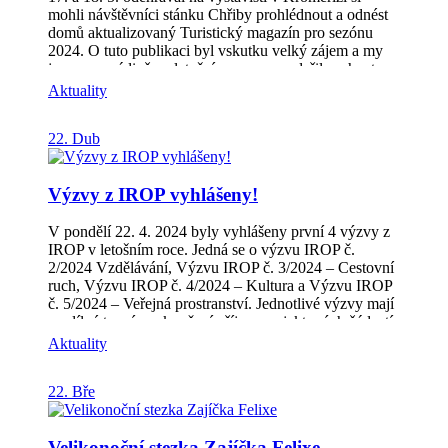
mohli návštěvníci stánku Chřiby prohlédnout a odnést
domů aktualizovaný Turistický magazín pro sezónu
2024. O tuto publikaci byl vskutku velký zájem a my
jsme moc rádi, že v letošním roce se podařilo sehnat
sponzory, díky kterým jsme mohli tuto brožurku vydat
Aktuality
ve vyšším nákladu než v minulém roce. Mezi sponzory
jsou jak obce tak také drobní podnikatelé z našeho
22. Dub
regionu. Magazín je samozřejmě dostupné také ke
stažení v pdf verzi. Naleznete ho v sekci: „Z našeho
regionu“ – „Zpravodaj“ nebo pod tímto odkazem:
Výzvy z IROP vyhlášeny!
Zpravodaj MAS | MAS Hříběcí hory (hribecihory.cz)
Přejeme příjemné čtení a hlavně spoustu zážitků během
poznávaní nových koutů Hříběcích hor!
V pondělí 22. 4. 2024 byly vyhlášeny první 4 výzvy z
IROP v letošním roce. Jedná se o výzvu IROP č.
2/2024 Vzdělávání, Výzvu IROP č. 3/2024 – Cestovní
ruch, Výzvu IROP č. 4/2024 – Kultura a Výzvu IROP
č. 5/2024 – Veřejná prostranství. Jednotlivé výzvy mají
rozdílné termíny ukončení příjmu projektových žádostí
a brzy budou uveřejněny případné termíny seminářů
Aktuality
pro žadatele. Aktuální informace najdete na odkazech u
jednotlivých výzev. IROP | MAS Hříběcí hory
22. Bře
(hribecihory.cz) – nabídka vpravo. V případě
jakýchkoli dotazů neváhejte kontaktovat: Manažerku
IROP Ing. Veroniku Zbořilovou Tel: +420 777 730
Velikonoční stezka Zajíčka Felixe
583E-mail: veronika.zborilova@hribecihory.cz Věříme,