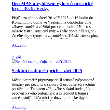
Den MAS a vyhlášení výherců turistické
Zlínského kraje, který vydává souhlasné stanovisko
[…]
hry – 30. 9. Věžky
Přijďte za námi v úterý 30. září 2025 od 16 hodin do
Komunitního domu ve Věžkách na odpoledne plné
zábavy, soutěží a zážitků pro celou rodinu! Na co se
můžete těšit? Turistický kvíz – znáte dobře náš region?
Změřte síly v týmech a zasoutěžte si!Dětská stezka plná
her a úkolů.Pojízdná kavárna, dílničky a
občerstvení.Od 17:30 nás čeká velké finále – slavnostní
Aktuality
vyhlášení výherců turistické hry Za krásami Hříběcích
hor. Komunitní dům Věžky (vedle domu č.p. 83), 30.
2. Zář
září od 16:00 Na jaké ceny v turistické hře „Za krásami
Hříběcích hor“ se můžete těšit? (celým létem sbíraná
razítka se promění ve skvělé ceny) Elektrokoloběžka,
Setkání osob pečujících – září 2025
turistický stan, let vírníkem, turistický batoh s
vybavením, pobytový poukaz a spousta dalších
skvělých cen od našich sponzorů! Kompletní seznam
Město Kroměříž připravuje další setkání svépomocné
cen a sponzorů najdete na našem webu:
skupiny pro pečující o seniory či osoby se zdravotním
https://poznejte.hribecihory.cz/za-krasami-hribecich-
postižením. Tématem zářijového setkání bude „Jak
hor/ Více informací o akci najdete také na našich
pečovat o svého příbuzného a zvládnout k tomu i
stránkách v části DEN MAS
zaměstnání?“. Účastníci se dozví praktické tipy k
https://www.hribecihory.cz/z-naseho-regionu/den-mas/
dlouhodobému ošetřovnému, péči po návratu z
Těšíme se na vás!
nemocnice či možnosti, jak nezapomínat na vlastní
Aktuality