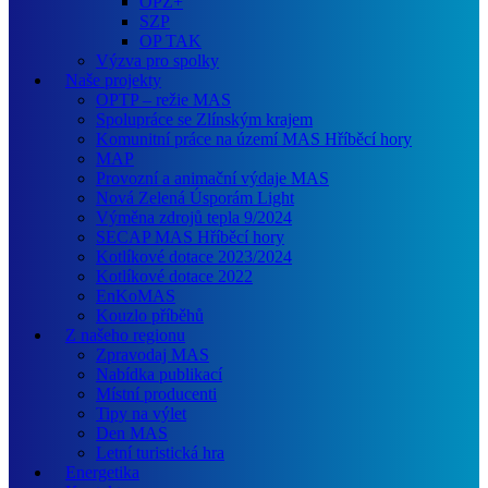
OPZ+
SZP
OP TAK
Výzva pro spolky
Naše projekty
OPTP – režie MAS
Spolupráce se Zlínským krajem
Komunitní práce na území MAS Hříběcí hory
MAP
Provozní a animační výdaje MAS
Nová Zelená Úsporám Light
Výměna zdrojů tepla 9/2024
SECAP MAS Hříběcí hory
Kotlíkové dotace 2023/2024
Kotlíkové dotace 2022
EnKoMAS
Kouzlo příběhů
Z našeho regionu
Zpravodaj MAS
Nabídka publikací
Místní producenti
Tipy na výlet
Den MAS
Letní turistická hra
Energetika