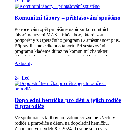
19. Úno
Komunitní tábory – přihlašování spuštěno
Po roce vám opět přinášíme nabídku komunitních
táborů na území MAS Hříběcí hory, které jsou
podpořeny z Operačního programu Zaměstnanost plus.
Připravili jsme celkem 8 táborů. Při sestavování
programu klademe důraz na komunitní charakter
táborů, tedy možnost upevnění a vytváření vazeb mezi
dětmi a jejich rodinami v místě, kde žijí, nebo v
Aktuality
komunitách, kde jsou aktivní (např. různá zájmová
uskupení, celoroční či dlouhodobé aktivity). Tábory
24. Led
jsou všeobecně zaměřené a na děti čeká spousta zábavy
při plnění zábavných i logických úkolů, sportování na
hřištích, pobyt v přírodě. Nebudou chybět výlety,
kreativní tvoření, soutěže, pohybové hry, vědomostní
Dopolední hernička pro děti a jejich rodiče
hry a další aktivity. Přihlášky na tábory najdete pod
či prarodiče
tímto odkazem: Komunitní tábory – Poznejte Hříběcí
hory (hribecihory.cz)
Ve spolupráci s knihovnou Zdounky zveme všechny
rodiče a prarodiče s dětmi na dopolední herničku.
Začínáme ve čtvrtek 8.2.2024. Těšíme se na vás