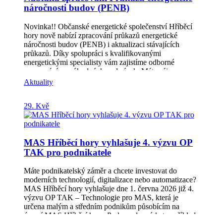
náročnosti budov (PENB)
Novinka!! Občanské energetické společenství Hříběcí
hory nově nabízí zpracování průkazů energetické
náročnosti budov (PENB) i aktualizaci stávajících
průkazů. Díky spolupráci s kvalifikovanými
energetickými specialisty vám zajistíme odborné
zpracování za výhodných podmínek. Máte zájem o
vypracování nebo aktualizaci PENB? Napište nám a
Aktuality
rádi vám připravíme individuální cenovou nabídku
podle typu vaší nemovitosti. Neváhejte nás kontaktovat
29. Kvě
– rádi vám poradíme. Více info na:
marcela.kubickova@hribecihory.cz nebo
info@oeshribecihory.cz
MAS Hříběcí hory vyhlašuje 4. výzvu OP
TAK pro podnikatele
Máte podnikatelský záměr a chcete investovat do
moderních technologií, digitalizace nebo automatizace?
MAS Hříběcí hory vyhlašuje dne 1. června 2026 již 4.
výzvu OP TAK – Technologie pro MAS, která je
určena malým a středním podnikům působícím na
území MAS Hříběcí hory. Podporu lze získat například