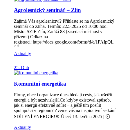
zjistíte, že ta nejkrásnější místa jsou blíž, než si myslíte.
Agrolesnický seminář – Zlín
Mrkněte na nové vydání online nebo si ho rovnou
stáhněte do mobilu a mějte ho vždy po ruce:
https://poznejte.hribecihory.cz/turistickymagazin/
Zajímá Vás agrolesnictví? Přihlaste se na Agrolesnický
seminář do Zlína. Termín: 22.5.2025 od 10:00 hod.
Místo: SZIF Zlín, Zaráží 88 (zasedací místnost v
přízemí) Odkaz na
registraci: https://docs.google.com/forms/d/e/1FAIpQL
Sfb-
v2F7BRWX9KfAHOGD_Ku5M3uoZXywAn3MC0
Aktuality
Y21S08Qf5Gg/viewform Cílovou skupinou jsou: obce,
zemědělci, vlastníci půdy, dále AOPK, ORP – odbory
25. Dub
životního prostředí.
Komunitní energetika
Firmy, obce i organizace dnes hledají cesty, jak ušetřit
energii a být nezávislejší.Co kdyby existoval způsob,
jak si energii efektivně sdílet – a ještě tím posílit
spolupráci v regionu? Zveme vás na inspirativní setkání
SDÍLENÍ ENERGIE!📅 Úterý 13. května 2025 | 🕙
10:00–12:00 | 📍 Sokolovna Roštín Dozvíte se: 🔹 Jak
Aktuality
může v praxi fungovat sdílení energie mezi sousedy,