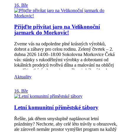
Prasklicích, hravé procvičení mozku pro malé i velké S
16. Bře
sebou: pohodlnou obuv, špekáček s pečivem, pití,
dobrou náladu a klidně i čtyřnohého kamaráda. Cílem
akce, kterou organizuje Právě teď o.p.s., je
připomenout si, že pohyb a aktivní mysl patří k sobě –
Přijďte přivítat jaro na Velikonoční
v každém věku. Sdílejte akci mezi své přátele,
jarmark do Morkovic!
děkujeme!
Zveme vás na odpoledne plné krásných výrobků,
dobrot a zábavy pro celou rodinu. Zelený čtvrtek – 2.
dubna 2026 14:00–18:00 Sokolovna Morkovice Čeká
vás: stánky s rukodělnými výrobky a dobrotami od
lokálních prodejců tvořivá dílna a malování na obličej
pro děti setkání s lamami a ovečkami skákací hrad
občerstvení i zelené pivo Vezměte rodinu, děti i
Aktuality
kamarády a přijďte si užít pohodové odpoledne,
podpořit lokální prodejce a pochutnat si na zeleném
16. Bře
pivu! Těšíme se na vás
Letní komunitní příměstské tábory
Řešíte, jak dětem smysluplně naplánovat letní
prázdniny? Nechcete, aby celé léto trávily u obrazovek,
ale zároveň nemáte prostor vymýšlet program na každý