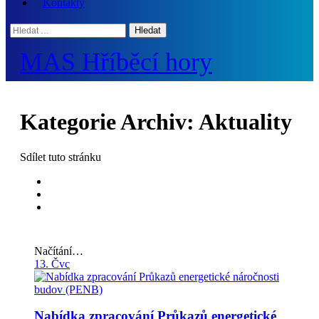
Kontakty
Hledat:
MAS Hříběcí hory
Kategorie Archiv:
Aktuality
Sdílet
tuto stránku
Načítání…
13. Čvc
Nabídka zpracování Průkazů energetické