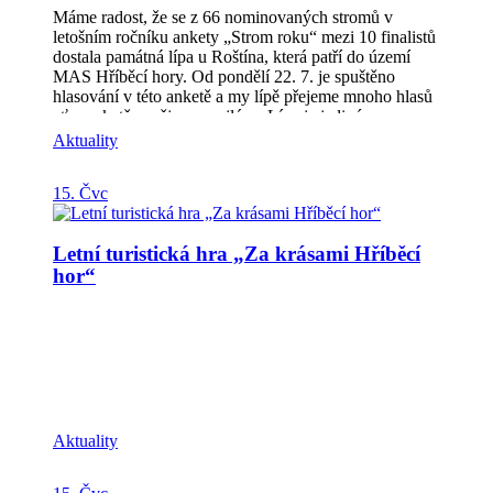
Máme radost, že se z 66 nominovaných stromů v
letošním ročníku ankety „Strom roku“ mezi 10 finalistů
dostala památná lípa u Roštína, která patří do území
MAS Hříběcí hory. Od pondělí 22. 7. je spuštěno
hlasování v této anketě a my lípě přejeme mnoho hlasů
ať v anketě uspěje, co nejlépe. Lípa je jediným
zástupcem ze Zlínského kraje v tomto ročníku, proto je
Aktuality
namístě spojit síly z širokého okolí a propagovat tuto
letitou krásku, která soutěží s číslem 7. Podpořte
15. Čvc
památnou lípu u Roštína a pošlete jí hlas. Sdílejte
informaci také na svých webech a sociálních sítích.
Hlasování probíhá na webu
Letní turistická hra „Za krásami Hříběcí
www.stromroku.cz/hlasovani Aby byl váš hlas platný,
hor“
je nutné jej ještě odkliknout ve vaší emailové schránce.
Za komunitu, která lípu nominovala děkujeme!
Aktuality