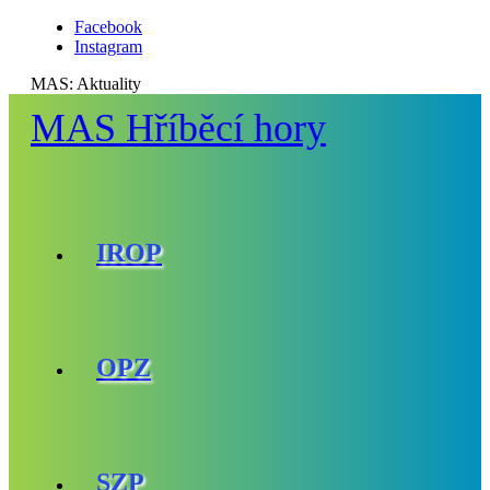
Facebook
Instagram
MAS:
Aktuality
MAS Hříběcí hory
IROP
OPZ
SZP