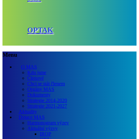
OPTAK
Menu
O MAS
Kdo jsme
Členové
Chci se stát členem
Orgány MAS
Dokumenty
Strategie 2014-2020
Strategie 2021-2027
Aktuality
Dotace MAS
Harmonogram výzev
Aktuální výzvy
IROP