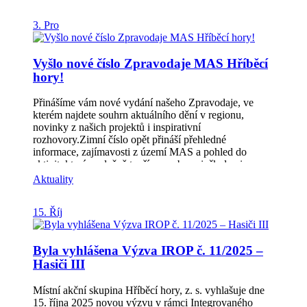
tom, jestli chodíte do školy, nebo už dávno ne – vzít
můžete rodiče, prarodiče, sourozence i kamarády. 📅
3. Pro
Kdy: 25. 2. 2026, 16:00–18:00📍 Kde: ZŠ Morkovice,
učebna fyziky🎟️ Vstup: zdarma Prosíme, dejte nám
vědět, že dorazíte. 📧 Informace:
Vyšlo nové číslo Zpravodaje MAS Hříběcí
vendula.dolezelova@hribecihory.cz📞 Telefon: 731
hory!
494 244 Přijďte se přesvědčit, že věda nemusí být
jenom nuda – těšíme se na vás!
Přinášíme vám nové vydání našeho Zpravodaje, ve
kterém najdete souhrn aktuálního dění v regionu,
novinky z našich projektů i inspirativní
rozhovory.Zimní číslo opět přináší přehledné
informace, zajímavosti z území MAS a pohled do
aktivit, které společně tvoříme s obcemi, školami,
spolky a dalšími partnery. Co v něm najdete? •
Aktuality
Představujeme členy MAS (str. 3–4)• Novinky z MAS
– setkání, výzvy i projektové aktuality (str. 5–8)•
15. Říj
Novinky z MAP IV. ORP Kroměříž (str. 8–9)•
Rozhovor s vedoucí služby Sestřička.cz (str. 9–10)•
Komunitní práce – co se nám v regionu podařilo (str.
Byla vyhlášena Výzva IROP č. 11/2025 –
11–13)• Informace z regionu (str. 13–14)• Od vás,
Hasiči III
čtenářů – příspěvky a ohlasy z území (str. 15–16)
Zpravodaj ke stažení 👉 https://www.hribecihory.cz/z-
Místní akční skupina Hříběcí hory, z. s. vyhlašuje dne
naseho-regionu/zpravodaj-mas/ Prohlédněte si
15. října 2025 novou výzvu v rámci Integrovaného
Zpravodaj a nechejte se inspirovat děním v našem