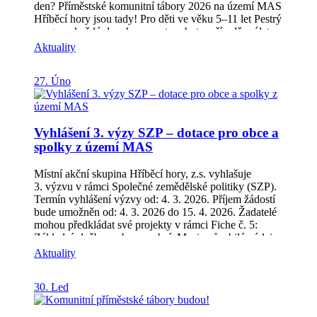
den? Příměstské komunitní tábory 2026 na území MAS
Hříběcí hory jsou tady! Pro děti ve věku 5–11 let Pestrý
program každý den: hry, sport, pobyt v přírodě, výlety,
tvoření, soutěže i zábavné a logické úkoly To vše v
Aktuality
bezpečném a přátelském prostředí Přihlášky a podrobné
informace najdete zde:
27. Úno
https://poznejte.hribecihory.cz/komunitni-tabory/ Pokud
víte o dalších rodičích, kteří řeší letní program pro děti,
pošlete jim tento příspěvek.
Vyhlášení 3. výzy SZP – dotace pro obce a
spolky z území MAS
Místní akční skupina Hříběcí hory, z.s. vyhlašuje
3. výzvu v rámci Společné zemědělské politiky (SZP).
Termín vyhlášení výzvy od: 4. 3. 2026. Příjem žádostí
bude umožněn od: 4. 3. 2026 do 15. 4. 2026. Žadatelé
mohou předkládat své projekty v rámci Fiche č. 5:
Základní služby a obnova obcí. Mezi způsobilé výdaje
patří nákup vybavení a stavební úpravy v těchto
Aktuality
oblastech: Kulturní, spolková a společenská zařízení,
včetně komunitních center, center vzdělávání a
30. Led
knihoven Drobná infrastruktura a základní služby –
zastávky veřejné dopravy, hřbitovy, dětská hřiště a
sportoviště, prostory pro separaci odpadů, komunální