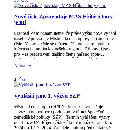
15. Čvc
Nové číslo Zpravodaje MAS Hříběcí hory
je tu!
s radostí Vám oznamujeme, že právě vyšlo nové vydání
našeho Zpravodaje Místní akční skupiny, letošní druhé
číslo. V tomto čísle se můžete těšit na pestrou paletu
informací a novinek z našeho regionu. Připravili jsme
pro Vás představení dalšího člena našeho spolku,
rozhovor plný zajímavých a možná pro někoho i
překvapivých informací, shrnutí spousty akcí
Aktuality
realizovaných díky projektu z OPZ+, informace o
plánované výzvě z SZP. A na závěr pozvání k účasti v
4. Čvn
naší Letní soutěži „Za krásami Hříběcích hor“.
Zpravodaj (2/2024) si můžete stáhnout v PDF, zde:
Zpravodaj MAS | MAS Hříběcí hory (hribecihory.cz)
Vyhlásili jsme 1. výzvu SZP
Děkujeme Vám za Vaši podporu a těšíme se na Vaše
ohlasy! S pozdravem, Tým Místní akční skupiny
Hříběcí hory
Místní akční skupina Hříběcí hory, z.s. vyhlašuje
1. výzvu na podporu podnikání v rámci Společné
zemědělské politiky (SZP). Termín vyhlášení výzvy
od: 3. 6. 2024. Příjem žádostí bude umožněn od: 3. 6.
2024 do 12. 7. 2024. Žadatelé mohou předkládat své