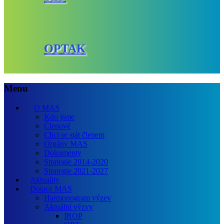
OPTAK
Menu
O MAS
Kdo jsme
Členové
Chci se stát členem
Orgány MAS
Dokumenty
Strategie 2014-2020
Strategie 2021-2027
Aktuality
Dotace MAS
Harmonogram výzev
Aktuální výzvy
IROP