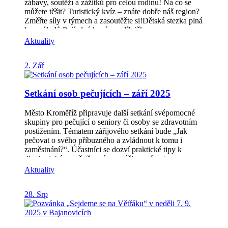
zábavy, soutěží a zážitků pro celou rodinu! Na co se
můžete těšit? Turistický kvíz – znáte dobře náš region?
Změřte síly v týmech a zasoutěžte si!Dětská stezka plná
her a úkolů.Pojízdná kavárna, dílničky a
občerstvení.Od 17:30 nás čeká velké finále – slavnostní
Aktuality
vyhlášení výherců turistické hry Za krásami Hříběcích
hor. Komunitní dům Věžky (vedle domu č.p. 83), 30.
2. Zář
září od 16:00 Na jaké ceny v turistické hře „Za krásami
Hříběcích hor“ se můžete těšit? (celým létem sbíraná
razítka se promění ve skvělé ceny) Elektrokoloběžka,
Setkání osob pečujících – září 2025
turistický stan, let vírníkem, turistický batoh s
vybavením, pobytový poukaz a spousta dalších
skvělých cen od našich sponzorů! Kompletní seznam
Město Kroměříž připravuje další setkání svépomocné
cen a sponzorů najdete na našem webu:
skupiny pro pečující o seniory či osoby se zdravotním
https://poznejte.hribecihory.cz/za-krasami-hribecich-
postižením. Tématem zářijového setkání bude „Jak
hor/ Více informací o akci najdete také na našich
pečovat o svého příbuzného a zvládnout k tomu i
stránkách v části DEN MAS
zaměstnání?“. Účastníci se dozví praktické tipy k
https://www.hribecihory.cz/z-naseho-regionu/den-mas/
dlouhodobému ošetřovnému, péči po návratu z
Těšíme se na vás!
nemocnice či možnosti, jak nezapomínat na vlastní
Aktuality
zdraví a odpočinek. Setkání se uskuteční ve středu 10.
září 2025 od 15 hodin v konferenčním sále Knihovny
28. Srp
Kroměřížska. Vstup je volný, není nutná registrace.
Svépomocnou skupinu povede pracovnice Sociálních
služeb města Kroměříže Bc. Radka Křupková.
Podrobnosti naleznete na webových stránkách města