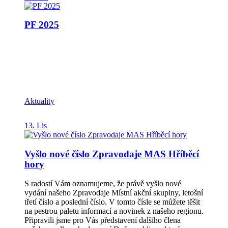
PF 2025
Aktuality
13. Lis
Vyšlo nové číslo Zpravodaje MAS Hříběcí
hory
S radostí Vám oznamujeme, že právě vyšlo nové
vydání našeho Zpravodaje Místní akční skupiny, letošní
třetí číslo a poslední číslo. V tomto čísle se můžete těšit
na pestrou paletu informací a novinek z našeho regionu.
Připravili jsme pro Vás představení dalšího člena