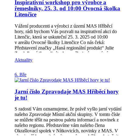
Inspirativní workshop pro výrobce a
Přihlaste se jednoduše přes QR kód na plakátu nebo
řemeslníky, 25. 3. od 10:00 Ovocná školka
kontaktujte:📩 veronika.zborilova@hribecihory.cz | 📞
777 730 583 Investujte dvě hodiny času – a získejte
Litenčice
informace, které vám mohou změnit budoucnost
podnikání.
Vážení producenti a výrobci z území MAS Hříběcí
hory, rádi bychom Vás pozvali na inspirativní akci do
Litenčic, která se uskuteční 25. 3. 2025 od 10:00
v areálu Ovocné školky Litenčice Co nás čeká:
Představení značky „Haná regionální produkt“ Julie
Zendulková (koordinátorka značky) vás seznámí
s procesem získání certifikace značky a co vše vám
Aktuality
získané ocenění přinese. Aktuálně je vyhlášena výzva
do 21. 4. 2025 k získání tohoto certifikátu.Zástupci
6. Bře
destinace Kroměřížsko (Bc. Alena Horáková a Mgr.
Veronika Kuklová)– vás seznámí s možnostmi
propagace výrobců a producentů v roce 2025 –
Jarní číslo Zpravodaje MAS Hříběcí hory
Destinace Kroměřížsko plánuje v roce 2025 více
je tu!
propagovat právě místní výrobce z ORP Kroměříž. Co
vše chystají se dozvíte na setkání.A hlavně přijďte
diskutovat se zástupci MAS o možnostech spolupráce a
S radostí Vám oznamujeme, že právě vyšlo jarní vydání
vaší propagace či jiné formy podpory. Zástupci MAS
našeho Zpravodaje Místní akční skupiny. V tomto čísle
vás seznámí se současnými plány propagace a podpory
se můžete těšit na pestrou paletu informací a novinek z
producentů a výrobců z území MAS HH. Chystáme na
našeho regionu. Představíme vám našeho člena
rok 2025 novinky, ale moc rádi uslyšíme také vaše
Okrašlovací spolek v Nítkovicích, novinky z MAS. V
názory a nápady a pokud to půjde rádi se pustíme do