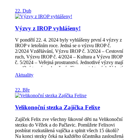
ve vyšším nákladu než v minulém roce. Mezi sponzory
jsou jak obce tak také drobní podnikatelé z našeho
22. Dub
regionu. Magazín je samozřejmě dostupné také ke
stažení v pdf verzi. Naleznete ho v sekci: „Z našeho
regionu“ – „Zpravodaj“ nebo pod tímto odkazem:
Výzvy z IROP vyhlášeny!
Zpravodaj MAS | MAS Hříběcí hory (hribecihory.cz)
Přejeme příjemné čtení a hlavně spoustu zážitků během
poznávaní nových koutů Hříběcích hor!
V pondělí 22. 4. 2024 byly vyhlášeny první 4 výzvy z
IROP v letošním roce. Jedná se o výzvu IROP č.
2/2024 Vzdělávání, Výzvu IROP č. 3/2024 – Cestovní
ruch, Výzvu IROP č. 4/2024 – Kultura a Výzvu IROP
č. 5/2024 – Veřejná prostranství. Jednotlivé výzvy mají
rozdílné termíny ukončení příjmu projektových žádostí
a brzy budou uveřejněny případné termíny seminářů
Aktuality
pro žadatele. Aktuální informace najdete na odkazech u
jednotlivých výzev. IROP | MAS Hříběcí hory
22. Bře
(hribecihory.cz) – nabídka vpravo. V případě
jakýchkoli dotazů neváhejte kontaktovat: Manažerku
IROP Ing. Veroniku Zbořilovou Tel: +420 777 730
Velikonoční stezka Zajíčka Felixe
583E-mail: veronika.zborilova@hribecihory.cz Věříme,
že se nám sejdou projektové žádosti se samými
skvělými projekty, které budou mít hladký průběh
Zajíček Felix zve všechny šikovné děti na Velikonoční
realizace. Přejeme hodně štěstí budoucím žadatelům.
stezku do Věžek a do Pačlavic. Pomůžete Felixovi
posbírat rozkutálená vajíčka a splnit všech 15 úkolů?
Na konci stezky čeká na každého účastníka zasloužená