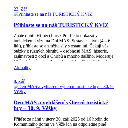
informace o výzvě Příjem žádostí: od 15. 10. 2025
23. Zář
(10:00) do 14. 11. 2025 (12:00)Celková alokace výzvy:
2 645 287 KčPodporované aktivity:Výstavba a
rekonstrukce hasičských zbrojnicPořízení požární
Přihlaste se na náš TURISTICKÝ KVÍZ
techniky a věcných prostředků požární ochrany 🔹
Seminář pro žadatele Pro zájemce o podání projektů se
uskuteční seminář pro žadatele:📅 středa 22. října 2025
Znáte dobře Hříběcí hory? Pojďte to dokázat v
v 15:30 hod📍 Přísálí Domu kultury ve Zdounkách
turistickém kvízu na Dni MAS! Sestavte si tým (4 – 6
Prosíme o potvrzení účasti na e-mail:
lidí), přihlaste se a změřte síly s ostatními. Čekají vás
veronika.zborilova@hribecihory.cznebo na tel.: 777
otázky z různých okruhů – osobnosti MAS, historie,
730 583.Na stejném kontaktu je možné domluvit i
zajímavosti z obcí a Chřibů a mnoho dalšího. Moderuje
individuální konzultaci projektového záměru. 🔹
Chřibský průvodce Pavel Zrna Kdy: 30. 9. 2025 od
Důležité odkazy Veškeré dokumenty k výzvě, odkazy
16:00 Kde: Komunitní dům Věžky Přihlaste svůj tým
Aktuality
na Specifická a Obecná pravidla IROP a také údaje o
tady: https://forms.gle/WhtGbXNhCjDG22nv9 Počet
počtu výjezdů JPO (Zásahy ukončené Zprávou o
míst je omezený – tak neváhejte!
8. Zář
zásahu) potřebné pro věcné hodnocení naleznete na
webu MAS:🔗 Výzva IROP č. 11/2025 – Hasiči III
Před podáním žádosti doporučujeme konzultaci
projektového záměru s Hasičským záchranným sborem
Den MAS a vyhlášení výherců turistické
Zlínského kraje, který vydává souhlasné stanovisko
[…]
hry – 30. 9. Věžky
Přijďte za námi v úterý 30. září 2025 od 16 hodin do
Komunitního domu ve Věžkách na odpoledne plné