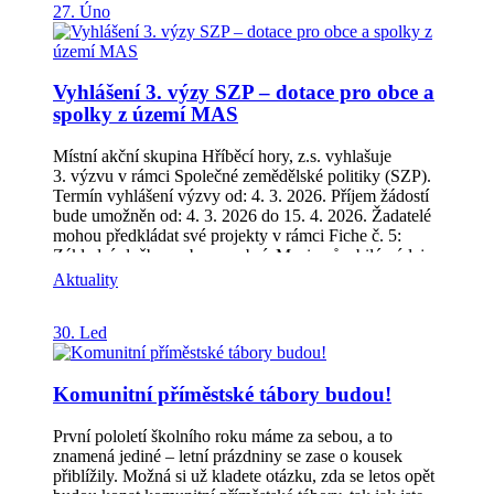
27. Úno
https://poznejte.hribecihory.cz/komunitni-tabory/ Pokud
víte o dalších rodičích, kteří řeší letní program pro děti,
pošlete jim tento příspěvek.
Vyhlášení 3. výzy SZP – dotace pro obce a
spolky z území MAS
Místní akční skupina Hříběcí hory, z.s. vyhlašuje
3. výzvu v rámci Společné zemědělské politiky (SZP).
Termín vyhlášení výzvy od: 4. 3. 2026. Příjem žádostí
bude umožněn od: 4. 3. 2026 do 15. 4. 2026. Žadatelé
mohou předkládat své projekty v rámci Fiche č. 5:
Základní služby a obnova obcí. Mezi způsobilé výdaje
patří nákup vybavení a stavební úpravy v těchto
Aktuality
oblastech: Kulturní, spolková a společenská zařízení,
včetně komunitních center, center vzdělávání a
30. Led
knihoven Drobná infrastruktura a základní služby –
zastávky veřejné dopravy, hřbitovy, dětská hřiště a
sportoviště, prostory pro separaci odpadů, komunální
Komunitní příměstské tábory budou!
technika včetně zázemí Drobné památky místního
významu (investice do stavebních úprav drobných
památek místního významu)Školská zařízení (zařízení
První pololetí školního roku máme za sebou, a to
školního stravování, školní sportoviště/tělocvičny a
znamená jediné – letní prázdniny se zase o kousek
venkovní prostory) Základní informace k výzvě:
přiblížily. Možná si už kladete otázku, zda se letos opět
žadatelé: obce, svazky obcí, jejich příspěvkové