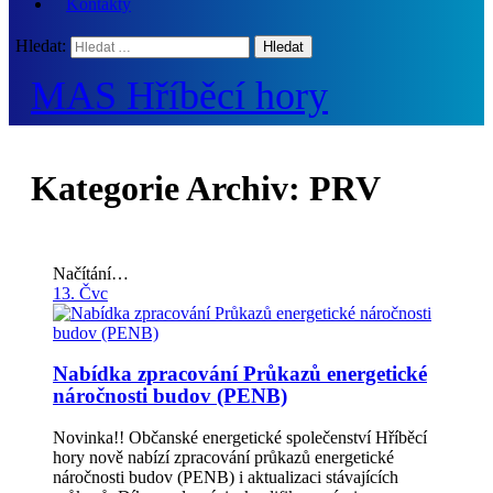
Kontakty
Hledat:
MAS Hříběcí hory
Kategorie Archiv:
PRV
Načítání…
13. Čvc
Nabídka zpracování Průkazů energetické
náročnosti budov (PENB)
Novinka!! Občanské energetické společenství Hříběcí
hory nově nabízí zpracování průkazů energetické
náročnosti budov (PENB) i aktualizaci stávajících