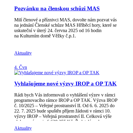
lepší místo pro život Děkujeme, že jste s námi a tvoříte
lepší místo pro život!
Pozvánku na členskou schůzi MAS
Milí členové a příznivci MAS, dovolte nám pozvat vás
na jednání Členské schůze MAS Hříběcí hory, které se
uskuteční v úterý 24. června 2025 od 16 hodin
na Kulturním domě Věžky č.p.1.
Aktuality
4. Čvn
Vyhlašujeme nové výzvy IROP a OP TAK
Rádi bych Vás informovali o vyhlášení výzev v rámci
programovacího rámce IROP a OP TAK. Výzva IROP
č. 10/2025 – Veřejné prostranství II. Od 6. 6. 2025 do
22. 7. 2025 bude spuštěn příjem žádosti v rámci 10.
výzvy IROP – Veřejná prostranství II. Celková výše
alokace výzvy je 6 628 355 Kč. Žadatelé mohou
předkládat své projekty týkající se Revitalizace
Aktuality
veřejných prostranství měst a obcí. Veškeré potřebné