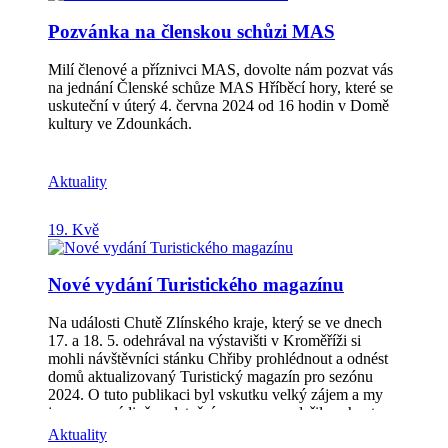
zpracování a uvádění na trh produktů lesnické
Pozvánka na členskou schůzi MAS
podnikání nezemědělské podnikání Informační seminář
pro žadatele se uskuteční dne 13. 6. 2024 v 15:00 hod
v KD Zdounky, Tyršova 374. Více informací v
Milí členové a příznivci MAS, dovolte nám pozvat vás
pozvánce a na stránkách MAS:
na jednání Členské schůze MAS Hříběcí hory, které se
http://www.hribecihory.cz/vyzvy/aktualni-vyzvy/prv/
uskuteční v úterý 4. června 2024 od 16 hodin v Domě
Místo realizace musí být na území Místní akční skupiny
kultury ve Zdounkách.
Hříběcí hory, z.s. Dotace je poskytována ve výši až
50% ze způsobilých výdajů.
Aktuality
19. Kvě
Nové vydání Turistického magazínu
Na události Chutě Zlínského kraje, který se ve dnech
17. a 18. 5. odehrával na výstavišti v Kroměříži si
mohli návštěvníci stánku Chřiby prohlédnout a odnést
domů aktualizovaný Turistický magazín pro sezónu
2024. O tuto publikaci byl vskutku velký zájem a my
jsme moc rádi, že v letošním roce se podařilo sehnat
sponzory, díky kterým jsme mohli tuto brožurku vydat
Aktuality