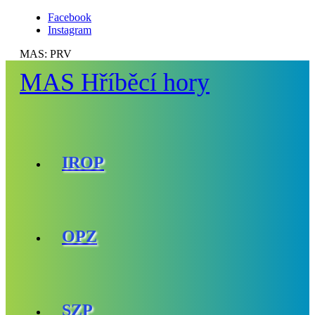
Facebook
Instagram
MAS:
PRV
MAS Hříběcí hory
IROP
OPZ
SZP