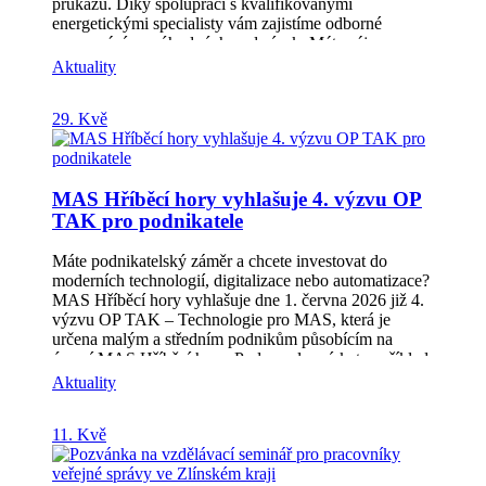
průkazů. Díky spolupráci s kvalifikovanými
energetickými specialisty vám zajistíme odborné
zpracování za výhodných podmínek. Máte zájem o
vypracování nebo aktualizaci PENB? Napište nám a
Aktuality
rádi vám připravíme individuální cenovou nabídku
podle typu vaší nemovitosti. Neváhejte nás kontaktovat
29. Kvě
– rádi vám poradíme. Více info na:
marcela.kubickova@hribecihory.cz nebo
info@oeshribecihory.cz
MAS Hříběcí hory vyhlašuje 4. výzvu OP
TAK pro podnikatele
Máte podnikatelský záměr a chcete investovat do
moderních technologií, digitalizace nebo automatizace?
MAS Hříběcí hory vyhlašuje dne 1. června 2026 již 4.
výzvu OP TAK – Technologie pro MAS, která je
určena malým a středním podnikům působícím na
území MAS Hříběcí hory. Podporu lze získat například
na pořízení nových výrobních strojů a technologických
Aktuality
zařízení, digitalizaci procesů, automatizaci výroby,
robotizaci, cloudová řešení, kybernetickou bezpečnost
11. Kvě
nebo vybavení automatizovaných a modulárních
prodejen. Míra podpory činí až 50 % způsobilých
výdajů. Příjem projektových záměrů bude probíhat od