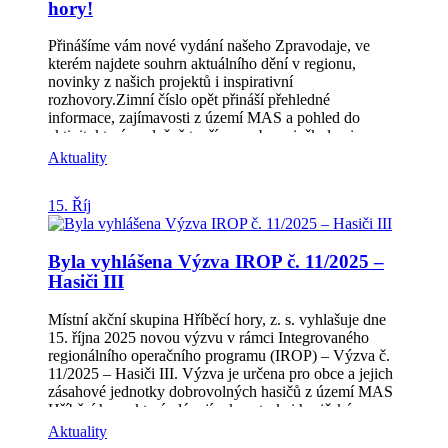
hory!
494 244 Přijďte se přesvědčit, že věda nemusí být
jenom nuda – těšíme se na vás!
Přinášíme vám nové vydání našeho Zpravodaje, ve
kterém najdete souhrn aktuálního dění v regionu,
novinky z našich projektů i inspirativní
rozhovory.Zimní číslo opět přináší přehledné
informace, zajímavosti z území MAS a pohled do
aktivit, které společně tvoříme s obcemi, školami,
spolky a dalšími partnery. Co v něm najdete? •
Aktuality
Představujeme členy MAS (str. 3–4)• Novinky z MAS
– setkání, výzvy i projektové aktuality (str. 5–8)•
15. Říj
Novinky z MAP IV. ORP Kroměříž (str. 8–9)•
Rozhovor s vedoucí služby Sestřička.cz (str. 9–10)•
Komunitní práce – co se nám v regionu podařilo (str.
Byla vyhlášena Výzva IROP č. 11/2025 –
11–13)• Informace z regionu (str. 13–14)• Od vás,
Hasiči III
čtenářů – příspěvky a ohlasy z území (str. 15–16)
Zpravodaj ke stažení 👉 https://www.hribecihory.cz/z-
Místní akční skupina Hříběcí hory, z. s. vyhlašuje dne
naseho-regionu/zpravodaj-mas/ Prohlédněte si
15. října 2025 novou výzvu v rámci Integrovaného
Zpravodaj a nechejte se inspirovat děním v našem
regionálního operačního programu (IROP) – Výzva č.
regionu. Děkujeme všem, kteří se na jeho tvorbě
11/2025 – Hasiči III. Výzva je určena pro obce a jejich
podílejí, a přejeme příjemné čtení!
zásahové jednotky dobrovolných hasičů z území MAS
Hříběcí hory, které plánují rekonstrukci hasičské
zbrojnice, případně pořízení nové požární techniky a
Aktuality
věcných prostředků požární ochrany. 📅 Základní