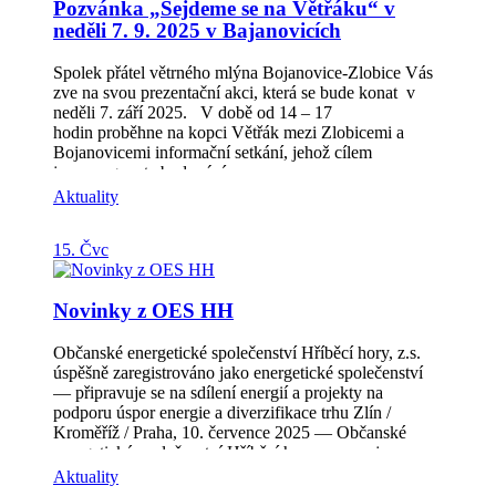
Pozvánka „Sejdeme se na Větřáku“ v
Kroměříž.
neděli 7. 9. 2025 v Bajanovicích
Spolek přátel větrného mlýna Bojanovice-Zlobice Vás
zve na svou prezentační akci, která se bude konat v
neděli 7. září 2025. V době od 14 – 17
hodin proběhne na kopci Větřák mezi Zlobicemi a
Bojanovicemi informační setkání, jehož cílem
je propagovat zbudování
vyhlídky BOJANKA. Součástí akce bude „odhalení“
Aktuality
informačního panelu a moderování zaměřené na historii
místa a činnost spolku. Více informací o činnosti spolku
15. Čvc
se dozvíta na stránkách: www.bojanka-vyhlidka.cz
Novinky z OES HH
Občanské energetické společenství Hříběcí hory, z.s.
úspěšně zaregistrováno jako energetické společenství
— připravuje se na sdílení energií a projekty na
podporu úspor energie a diverzifikace trhu Zlín /
Kroměříž / Praha, 10. července 2025 — Občanské
energetické společenství Hříběcí hory oznamuje
úspěšné dokončení registrace jako energetického
Aktuality
společenství podle novely energetického zákona. Tento