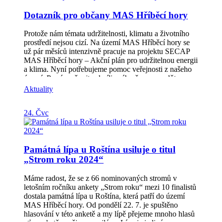
ze kterých je stanovena dotace 1.000.000,–Kč
dnech. 1. a 2. října totiž proběhne Den pro klima s
Dotazník pro občany MAS Hříběcí hory
Informační seminář pro žadatele se uskuteční dne
programem určeným pro žáky mateřských a základních
22. 10. 2024 od 9:00 hod v KD Zdounky, Tyršova 374.
škol z území MAS. V pátek dopoledne se pak sejdou
Více informací k výzvě a na stránkách MAS:
zástupci obcí a odborné veřejnosti u příležitosti odborné
Protože nám témata udržitelnosti, klimatu a životního
https://www.hribecihory.cz/vyzvy/aktualni-
debaty s Ministrem Životního prostředí Mgr. Petrem
prostředí nejsou cizí. Na území MAS Hříběcí hory se
vyzvy/prv/2-vyzva-szp/
Hladíkem, po tomto programu ještě přijdou přednášky
už pár měsíců intenzivně pracuje na projektu SECAP
dalších lektorů na téma obnovitelných zdrojů či
MAS Hříběcí hory – Akční plán pro udržitelnou energii
SECAP. Na všechny akce se moc těšíme a především
a klima. Nyní potřebujeme pomoc veřejnosti z našeho
na tu páteční všechny srdečně zveme, těšíme se na
území. Prosím věnujte chvíli svého času a vyplňte
setkání s vámi!
dotazník. Cílem je zjistit, zda a jakým způsobem se
Aktuality
změnily zvyklosti ohledně dopravy a úsporných
opatření domácností za posledních 10 let. Dotazník
24. Čvc
naleznete pod odkazem:
https://forms.office.com/e/sHeaEtehy8 Pokud máte
společnost na území vyplňte prosím zde:
https://forms.office.com/e/hxdhiA7EUA Děkujeme za
Památná lípa u Roštína usiluje o titul
váš čas!
„Strom roku 2024“
Máme radost, že se z 66 nominovaných stromů v
letošním ročníku ankety „Strom roku“ mezi 10 finalistů
dostala památná lípa u Roštína, která patří do území
MAS Hříběcí hory. Od pondělí 22. 7. je spuštěno
hlasování v této anketě a my lípě přejeme mnoho hlasů