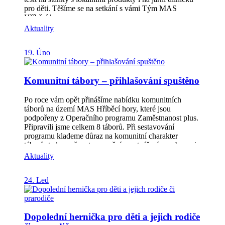
pro děti. Těšíme se na setkání s vámi Tým MAS
Hříběcí hory
Aktuality
19. Úno
Komunitní tábory – přihlašování spuštěno
Po roce vám opět přinášíme nabídku komunitních
táborů na území MAS Hříběcí hory, které jsou
podpořeny z Operačního programu Zaměstnanost plus.
Připravili jsme celkem 8 táborů. Při sestavování
programu klademe důraz na komunitní charakter
táborů, tedy možnost upevnění a vytváření vazeb mezi
dětmi a jejich rodinami v místě, kde žijí, nebo v
Aktuality
komunitách, kde jsou aktivní (např. různá zájmová
uskupení, celoroční či dlouhodobé aktivity). Tábory
24. Led
jsou všeobecně zaměřené a na děti čeká spousta zábavy
při plnění zábavných i logických úkolů, sportování na
hřištích, pobyt v přírodě. Nebudou chybět výlety,
kreativní tvoření, soutěže, pohybové hry, vědomostní
Dopolední hernička pro děti a jejich rodiče
hry a další aktivity. Přihlášky na tábory najdete pod