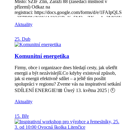
Místo: SZIF Zlín, Zaráží 88 (zasedací místnost v
přízemí) Odkaz na
registraci: https://docs.google.com/forms/d/e/1FAIpQLSfb-
v2F7BRWX9KfAHOGD_Ku5M3uoZXywAn3MC0Y21S08Qf
Cílovou skupinou jsou: obce, zemědělci, vlastníci půdy,
Aktuality
dále AOPK, ORP – odbory životního prostředí.
25. Dub
Komunitní energetika
Firmy, obce i organizace dnes hledají cesty, jak ušetřit
energii a být nezávislejší.Co kdyby existoval způsob,
jak si energii efektivně sdílet – a ještě tím posílit
spolupráci v regionu? Zveme vás na inspirativní setkání
SDÍLENÍ ENERGIE!📅 Úterý 13. května 2025 | 🕙
10:00–12:00 | 📍 Sokolovna Roštín Dozvíte se: 🔹 Jak
Aktuality
může v praxi fungovat sdílení energie mezi sousedy,
obcemi a firmami🔹 Jaké výhody přináší energetické
společenství nejen domácnostem, ale i podnikům🔹
15. Bře
Jaké překážky se mohou objevit Vystoupí odborníci v
rámci prezentace Občanského energetického
společenství, ale také panelové diskuze s hosty. ➡️