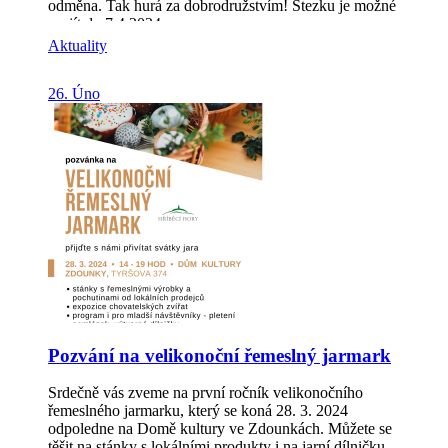
odměna. Tak hurá za dobrodružstvím! Stezku je možné
projít do 7.4.2024.
Aktuality
26. Úno
Pozvání na velikonoční řemeslný jarmark
Srdečně vás zveme na první ročník velikonočního
řemeslného jarmarku, který se koná 28. 3. 2024
odpoledne na Domě kultury ve Zdounkách. Můžete se
těšit na stánky s lokálními produkty i na jarní dílničku