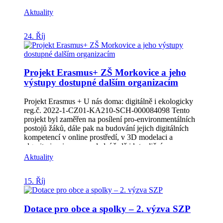
našeho spolku, zhodnocení Dnů pro klima, které se
uskutečnily v říjny, shrnutí spousty akcí realizovaných
Aktuality
díky projektu z OPZ+ a informace o plánovaných
akcích. Zpravodaj (3/2024) si můžete stáhnout v PDF,
24. Říj
zde: Zpravodaj MAS | MAS Hříběcí hory
(hribecihory.cz) Děkujeme Vám za Vaši podporu a
těšíme se na Vaše ohlasy! S pozdravem, Tým Místní
akční skupiny Hříběcí hory
Projekt Erasmus+ ZŠ Morkovice a jeho
výstupy dostupné dalším organizacím
Projekt Erasmus + U nás doma: digitálně i ekologicky
reg.č. 2022-1-CZ01-KA210-SCH-000084098 Tento
projekt byl zaměřen na posílení pro-environmentálních
postojů žáků, dále pak na budování jejich digitálních
kompetencí v online prostředí, v 3D modelaci a
algoritmizaci a v neposlední řadě i k tradičním
postupům výroby v rámci oblasti industriálního a
Aktuality
kulturního dědictví.Dle našeho názoru je pro příští
úspěšný pracovní i soukromý život žáků důležité
15. Říj
respektovat jak minulost a zručnost těch, kteří tady byli
před námi, tak být připraven na automatizaci, robotiku a
digitalizaci pro budoucnost. Stejně tak důležité je i
Dotace pro obce a spolky – 2. výzva SZP
chránit ekologickou biodiverzitu a využívání
obnovitelných zdrojů energie, uvažovat o