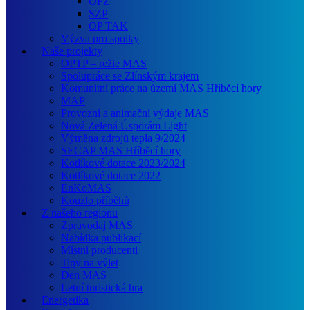
OPZ+
SZP
OP TAK
Výzva pro spolky
Naše projekty
OPTP – režie MAS
Spolupráce se Zlínským krajem
Komunitní práce na území MAS Hříběcí hory
MAP
Provozní a animační výdaje MAS
Nová Zelená Úsporám Light
Výměna zdrojů tepla 9/2024
SECAP MAS Hříběcí hory
Kotlíkové dotace 2023/2024
Kotlíkové dotace 2022
EnKoMAS
Kouzlo příběhů
Z našeho regionu
Zpravodaj MAS
Nabídka publikací
Místní producenti
Tipy na výlet
Den MAS
Letní turistická hra
Energetika