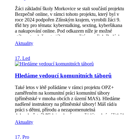
projekty obcí jsou pak projekty zejména na vybavení
kulturních domů, zahrad MŠ i jídelen ZŠ. Více
Žáci základní školy Morkovice se stali součástí projektu
informací včetně seznamu podpořených projektů
Bezpečně online, v rámci tohoto projektu, který byl v
naleznete u 2. výzvy SZP.
roce 2024 podpořen Zlínským krajem, vyrobili žáci 9.
tříd hry pro témata: kyberstalking, sexting, kyberšikana
a nakupování online. Pod odkazem níže je možné
stáhnout volně materiály pro použití ve vašich školách.
Webová stránka zde: https://zsmorkovice.cz/node/2002
Aktuality
Kvíz online o kyberšikaně si můžete vyzkoušet
zde: https://wordwall.net/resource/85328641
17. Led
Hledáme vedoucí komunitních táborů
Také letos v létě pořádáme v rámci projektu OPZ+
zaměřeném na komunitní práci komunitní tábory
(příměstské v mnoha obcích z území MAS). Hledáme
nadšené instruktory na příměstské tábory! Máš rád/a
práci s dětmi, přírodu a nezapomenutelná
dobrodružství? Přidej se k nám a zažij léto plné zážitků!
Své životopisy můžete zasílat na email
Aktuality
petra.sykorova@vaclav-oliva
17. Pro