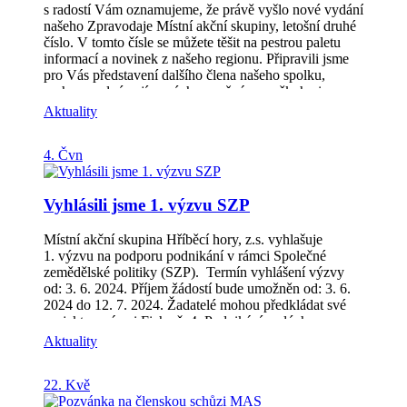
s radostí Vám oznamujeme, že právě vyšlo nové vydání
našeho Zpravodaje Místní akční skupiny, letošní druhé
číslo. V tomto čísle se můžete těšit na pestrou paletu
informací a novinek z našeho regionu. Připravili jsme
pro Vás představení dalšího člena našeho spolku,
rozhovor plný zajímavých a možná pro někoho i
překvapivých informací, shrnutí spousty akcí
Aktuality
realizovaných díky projektu z OPZ+, informace o
plánované výzvě z SZP. A na závěr pozvání k účasti v
4. Čvn
naší Letní soutěži „Za krásami Hříběcích hor“.
Zpravodaj (2/2024) si můžete stáhnout v PDF, zde:
Zpravodaj MAS | MAS Hříběcí hory (hribecihory.cz)
Vyhlásili jsme 1. výzvu SZP
Děkujeme Vám za Vaši podporu a těšíme se na Vaše
ohlasy! S pozdravem, Tým Místní akční skupiny
Hříběcí hory
Místní akční skupina Hříběcí hory, z.s. vyhlašuje
1. výzvu na podporu podnikání v rámci Společné
zemědělské politiky (SZP). Termín vyhlášení výzvy
od: 3. 6. 2024. Příjem žádostí bude umožněn od: 3. 6.
2024 do 12. 7. 2024. Žadatelé mohou předkládat své
projekty v rámci Fiche č. 4: Podnikání malých a
středních podniků – podpora zemědělského podnikání,
Aktuality
lesnictví a nezemědělských činností. Podání Žádosti o
dotaci na MAS (včetně příloh) probíhá zasláním přes
22. Kvě
Portál farmáře. Mezi způsobilé výdaje patří: stavby,
stroje a technologie pro: zemědělské podnikání