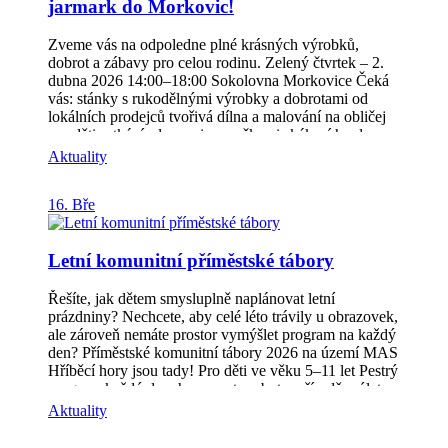
jarmark do Morkovic!
děkujeme!
Zveme vás na odpoledne plné krásných výrobků,
dobrot a zábavy pro celou rodinu. Zelený čtvrtek – 2.
dubna 2026 14:00–18:00 Sokolovna Morkovice Čeká
vás: stánky s rukodělnými výrobky a dobrotami od
lokálních prodejců tvořivá dílna a malování na obličej
pro děti setkání s lamami a ovečkami skákací hrad
občerstvení i zelené pivo Vezměte rodinu, děti i
Aktuality
kamarády a přijďte si užít pohodové odpoledne,
podpořit lokální prodejce a pochutnat si na zeleném
16. Bře
pivu! Těšíme se na vás
Letní komunitní příměstské tábory
Řešíte, jak dětem smysluplně naplánovat letní
prázdniny? Nechcete, aby celé léto trávily u obrazovek,
ale zároveň nemáte prostor vymýšlet program na každý
den? Příměstské komunitní tábory 2026 na území MAS
Hříběcí hory jsou tady! Pro děti ve věku 5–11 let Pestrý
program každý den: hry, sport, pobyt v přírodě, výlety,
tvoření, soutěže i zábavné a logické úkoly To vše v
Aktuality
bezpečném a přátelském prostředí Přihlášky a podrobné
informace najdete zde: