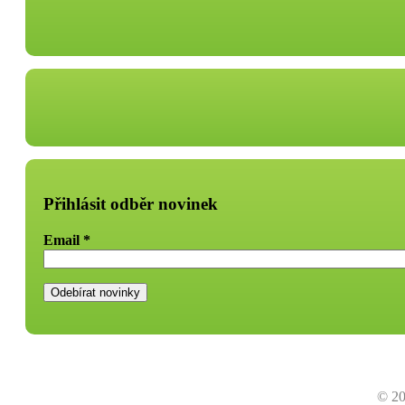
Přihlásit odběr novinek
Email
*
© 20