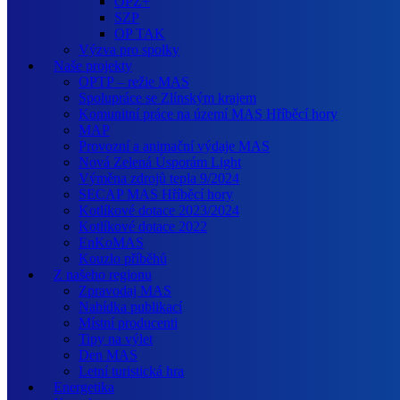
OPZ+
SZP
OP TAK
Výzva pro spolky
Naše projekty
OPTP – režie MAS
Spolupráce se Zlínským krajem
Komunitní práce na území MAS Hříběcí hory
MAP
Provozní a animační výdaje MAS
Nová Zelená Úsporám Light
Výměna zdrojů tepla 9/2024
SECAP MAS Hříběcí hory
Kotlíkové dotace 2023/2024
Kotlíkové dotace 2022
EnKoMAS
Kouzlo příběhů
Z našeho regionu
Zpravodaj MAS
Nabídka publikací
Místní producenti
Tipy na výlet
Den MAS
Letní turistická hra
Energetika