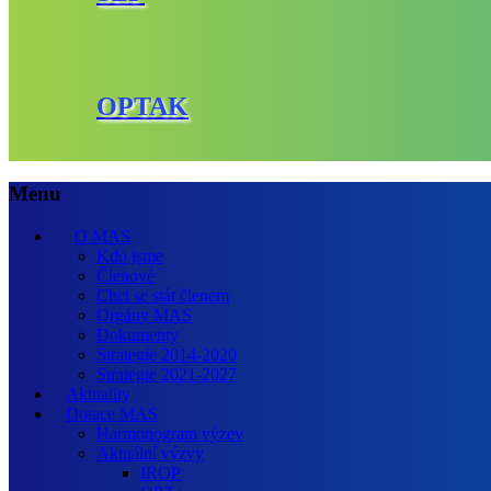
OPTAK
Menu
O MAS
Kdo jsme
Členové
Chci se stát členem
Orgány MAS
Dokumenty
Strategie 2014-2020
Strategie 2021-2027
Aktuality
Dotace MAS
Harmonogram výzev
Aktuální výzvy
IROP