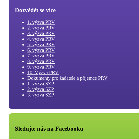
Dozvědět se více
1. výzva PRV
2. výzva PRV
3. výzva PRV
4. výzva PRV
5. výzva PRV
6. výzva PRV
7. výzva PRV
8. výzva PRV
9. výzva PRV
10. Výzva PRV
Dokumenty pro žadatele a příjemce PRV
1. výzva SZP
2. výzva SZP
3. výzva SZP
Sledujte nás na Facebooku