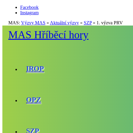
Facebook
Instagram
MAS:
Výzvy MAS
»
Aktuální výzvy
»
SZP
»
1. výzva PRV
MAS Hříběcí hory
IROP
OPZ
SZP