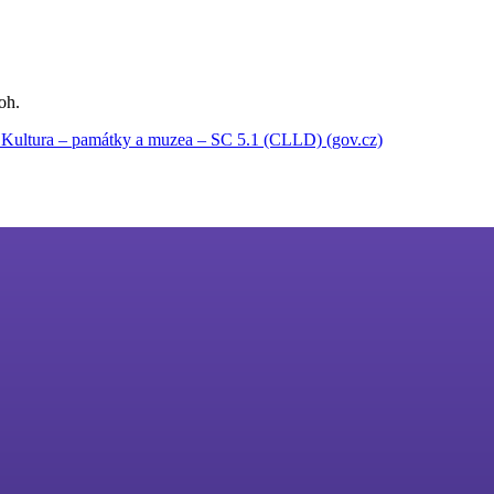
oh.
– Kultura – památky a muzea – SC 5.1 (CLLD) (gov.cz)