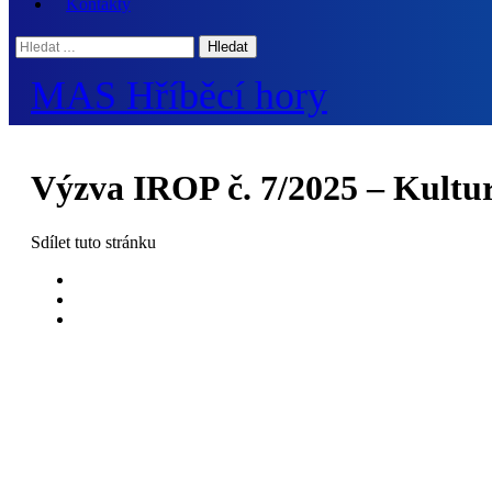
Kontakty
Hledat:
MAS Hříběcí hory
Výzva IROP č. 7/2025 – Kultur
Sdílet
tuto stránku