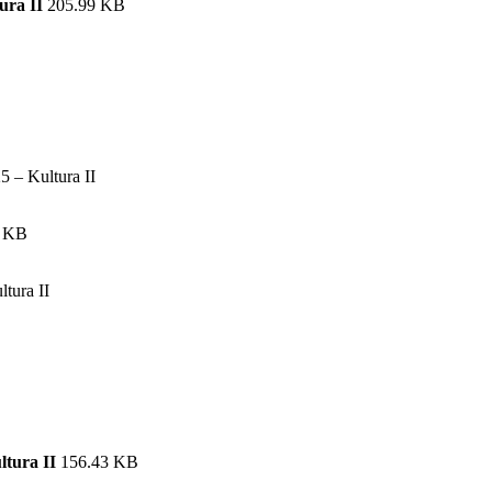
tura II
205.99 KB
5 – Kultura II
0 KB
tura II
ltura II
156.43 KB