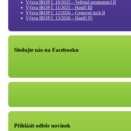
Výzva IROP č. 10/2025 – Veřejná prostranství II
Výzva IROP č. 11/2025 – Hasiči III
Výzva IROP č. 12/2026 – Cestovní ruch II
Výzva IROP č. 13/2026 – Hasiči IV
Sledujte nás na Facebooku
Přihlásit odběr novinek