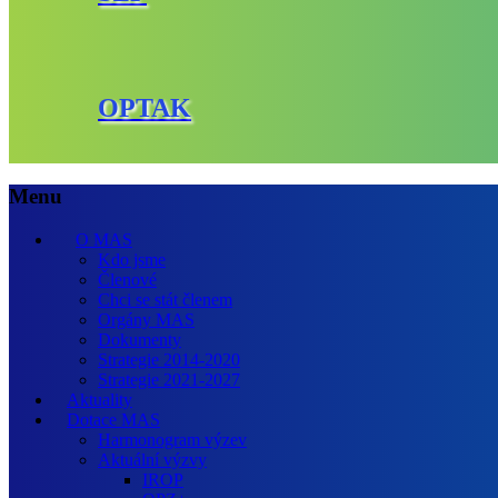
OPTAK
Menu
O MAS
Kdo jsme
Členové
Chci se stát členem
Orgány MAS
Dokumenty
Strategie 2014-2020
Strategie 2021-2027
Aktuality
Dotace MAS
Harmonogram výzev
Aktuální výzvy
IROP