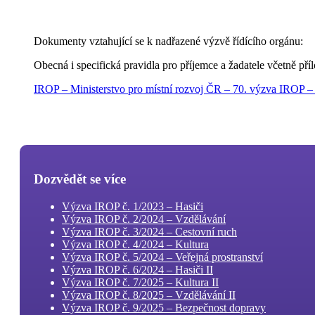
Dokumenty vztahující se k nadřazené výzvě řídícího orgánu:
Obecná i specifická pravidla pro příjemce a žadatele včetně příl
IROP – Ministerstvo pro místní rozvoj ČR – 70. výzva IROP 
Dozvědět se více
Výzva IROP č. 1/2023 – Hasiči
Výzva IROP č. 2/2024 – Vzdělávání
Výzva IROP č. 3/2024 – Cestovní ruch
Výzva IROP č. 4/2024 – Kultura
Výzva IROP č. 5/2024 – Veřejná prostranství
Výzva IROP č. 6/2024 – Hasiči II
Výzva IROP č. 7/2025 – Kultura II
Výzva IROP č. 8/2025 – Vzdělávání II
Výzva IROP č. 9/2025 – Bezpečnost dopravy