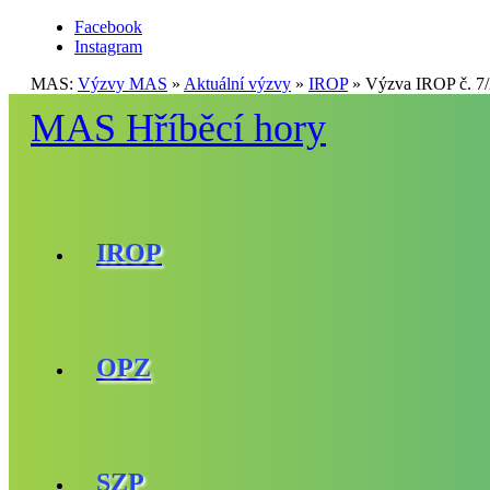
Facebook
Instagram
MAS:
Výzvy MAS
»
Aktuální výzvy
»
IROP
»
Výzva IROP č. 7/
MAS Hříběcí hory
IROP
OPZ
SZP