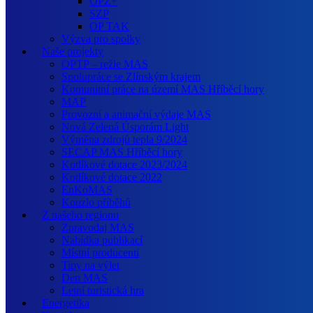
OPZ+
SZP
OP TAK
Výzva pro spolky
Naše projekty
OPTP – režie MAS
Spolupráce se Zlínským krajem
Komunitní práce na území MAS Hříběcí hory
MAP
Provozní a animační výdaje MAS
Nová Zelená Úsporám Light
Výměna zdrojů tepla 9/2024
SECAP MAS Hříběcí hory
Kotlíkové dotace 2023/2024
Kotlíkové dotace 2022
EnKoMAS
Kouzlo příběhů
Z našeho regionu
Zpravodaj MAS
Nabídka publikací
Místní producenti
Tipy na výlet
Den MAS
Letní turistická hra
Energetika