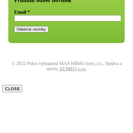
Přihlásit odběr novinek
Email
*
© 2022 Práva vyhrazena MAS Hříběcí hory, z.s., Správa a
servis:
ALMEO s.r.o.
CLOSE