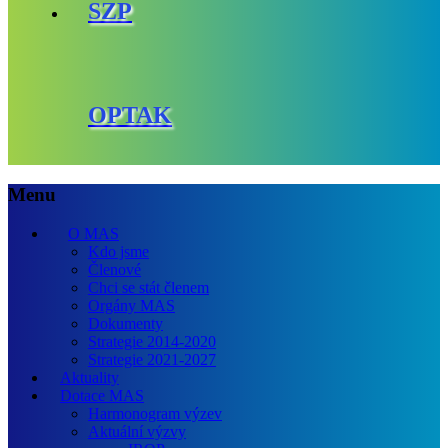
SZP
OPTAK
Menu
O MAS
Kdo jsme
Členové
Chci se stát členem
Orgány MAS
Dokumenty
Strategie 2014-2020
Strategie 2021-2027
Aktuality
Dotace MAS
Harmonogram výzev
Aktuální výzvy