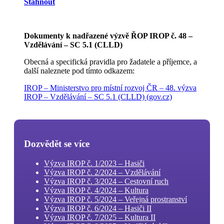
Stáhnout
Dokumenty k nadřazené výzvě ŘOP IROP č. 48 –
Vzdělávání – SC 5.1 (CLLD)
Obecná a specifická pravidla pro žadatele a příjemce, a
další naleznete pod tímto odkazem:
IROP – Ministerstvo pro místní rozvoj ČR – 48. výzva
IROP – Vzdělávání – SC 5.1 (CLLD) (gov.cz)
Dozvědět se více
Výzva IROP č. 1/2023 – Hasiči
Výzva IROP č. 2/2024 – Vzdělávání
Výzva IROP č. 3/2024 – Cestovní ruch
Výzva IROP č. 4/2024 – Kultura
Výzva IROP č. 5/2024 – Veřejná prostranství
Výzva IROP č. 6/2024 – Hasiči II
Výzva IROP č. 7/2025 – Kultura II