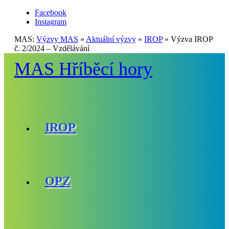
Facebook
Instagram
MAS:
Výzvy MAS
»
Aktuální výzvy
»
IROP
»
Výzva IROP
č. 2/2024 – Vzdělávání
MAS Hříběcí hory
IROP
OPZ