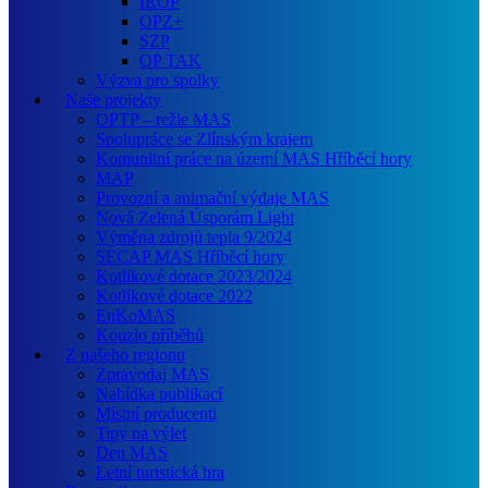
IROP
OPZ+
SZP
OP TAK
Výzva pro spolky
Naše projekty
OPTP – režie MAS
Spolupráce se Zlínským krajem
Komunitní práce na území MAS Hříběcí hory
MAP
Provozní a animační výdaje MAS
Nová Zelená Úsporám Light
Výměna zdrojů tepla 9/2024
SECAP MAS Hříběcí hory
Kotlíkové dotace 2023/2024
Kotlíkové dotace 2022
EnKoMAS
Kouzlo příběhů
Z našeho regionu
Zpravodaj MAS
Nabídka publikací
Místní producenti
Tipy na výlet
Den MAS
Letní turistická hra