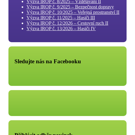
Výzva IROP č. 8/2025 – Vzdělávání II
Výzva IROP č. 9/2025 – Bezpečnost dopravy
Výzva IROP č. 10/2025 – Veřejná prostranství II
Výzva IROP č. 11/2025 – Hasiči III
Výzva IROP č. 12/2026 – Cestovní ruch II
Výzva IROP č. 13/2026 – Hasiči IV
Sledujte nás na Facebooku