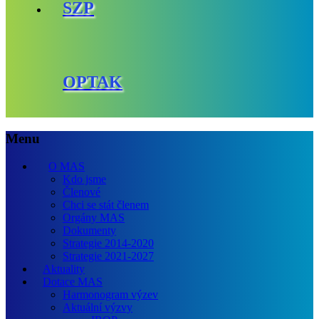
SZP
OPTAK
Menu
O MAS
Kdo jsme
Členové
Chci se stát členem
Orgány MAS
Dokumenty
Strategie 2014-2020
Strategie 2021-2027
Aktuality
Dotace MAS
Harmonogram výzev
Aktuální výzvy