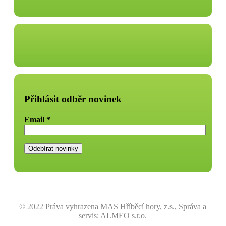
Přihlásit odběr novinek
Email
*
© 2022 Práva vyhrazena MAS Hříběcí hory, z.s., Správa a
servis:
ALMEO s.r.o.