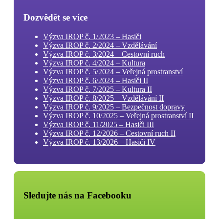
Dozvědět se více
Výzva IROP č. 1/2023 – Hasiči
Výzva IROP č. 2/2024 – Vzdělávání
Výzva IROP č. 3/2024 – Cestovní ruch
Výzva IROP č. 4/2024 – Kultura
Výzva IROP č. 5/2024 – Veřejná prostranství
Výzva IROP č. 6/2024 – Hasiči II
Výzva IROP č. 7/2025 – Kultura II
Výzva IROP č. 8/2025 – Vzdělávání II
Výzva IROP č. 9/2025 – Bezpečnost dopravy
Výzva IROP č. 10/2025 – Veřejná prostranství II
Výzva IROP č. 11/2025 – Hasiči III
Výzva IROP č. 12/2026 – Cestovní ruch II
Výzva IROP č. 13/2026 – Hasiči IV
Sledujte nás na Facebooku