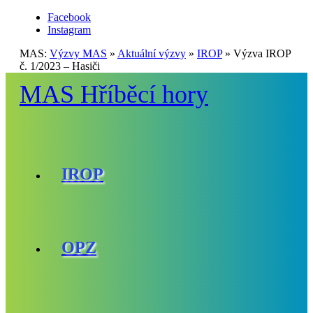
Facebook
Instagram
MAS:
Výzvy MAS
»
Aktuální výzvy
»
IROP
»
Výzva IROP
č. 1/2023 – Hasiči
MAS Hříběcí hory
IROP
OPZ