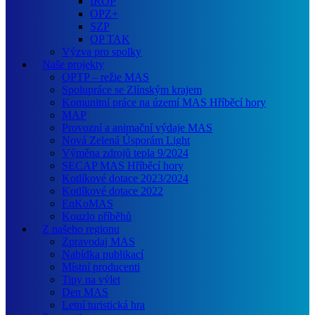
IROP
OPZ+
SZP
OP TAK
Výzva pro spolky
Naše projekty
OPTP – režie MAS
Spolupráce se Zlínským krajem
Komunitní práce na území MAS Hříběcí hory
MAP
Provozní a animační výdaje MAS
Nová Zelená Úsporám Light
Výměna zdrojů tepla 9/2024
SECAP MAS Hříběcí hory
Kotlíkové dotace 2023/2024
Kotlíkové dotace 2022
EnKoMAS
Kouzlo příběhů
Z našeho regionu
Zpravodaj MAS
Nabídka publikací
Místní producenti
Tipy na výlet
Den MAS
Letní turistická hra