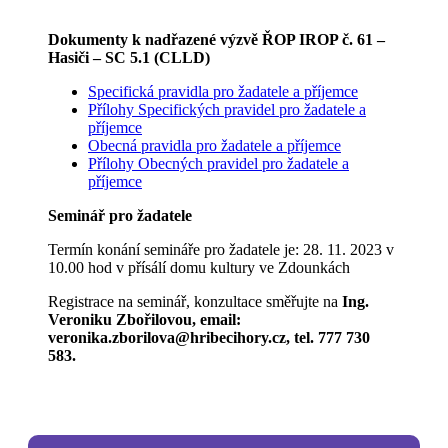
Dokumenty k nadřazené výzvě ŘOP IROP č. 61 –
Hasiči – SC 5.1 (CLLD)
Specifická pravidla pro žadatele a příjemce
Přílohy Specifických pravidel pro žadatele a
příjemce
Obecná pravidla pro žadatele a příjemce
Přílohy Obecných pravidel pro žadatele a
příjemce
Seminář pro žadatele
Termín konání semináře pro žadatele je: 28. 11. 2023 v
10.00 hod v přísálí domu kultury ve Zdounkách
Registrace na seminář, konzultace směřujte na
Ing.
Veroniku Zbořilovou, email:
veronika.zborilova@hribecihory.cz, tel. 777 730
583.