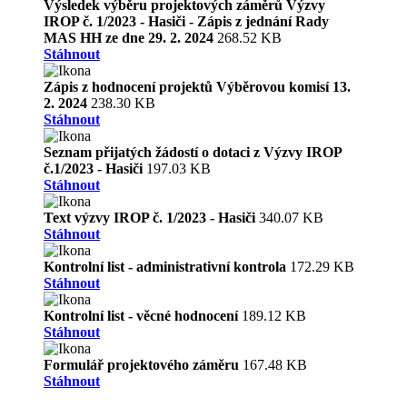
Výsledek výběru projektových záměrů Výzvy
IROP č. 1/2023 - Hasiči - Zápis z jednání Rady
MAS HH ze dne 29. 2. 2024
268.52 KB
Stáhnout
Zápis z hodnocení projektů Výběrovou komisí 13.
2. 2024
238.30 KB
Stáhnout
Seznam přijatých žádostí o dotaci z Výzvy IROP
č.1/2023 - Hasiči
197.03 KB
Stáhnout
Text výzvy IROP č. 1/2023 - Hasiči
340.07 KB
Stáhnout
Kontrolní list - administrativní kontrola
172.29 KB
Stáhnout
Kontrolní list - věcné hodnocení
189.12 KB
Stáhnout
Formulář projektového záměru
167.48 KB
Stáhnout