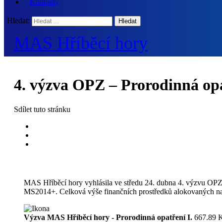
Kontakty
Hledat:
MAS Hříběcí hory
4. výzva OPZ – Prorodinná opa
Sdílet
tuto stránku
MAS Hříběcí hory vyhlásila ve středu 24. dubna 4. výzvu OPZ 
MS2014+. Celková výše finančních prostředků alokovaných na 
Výzva MAS Hříběcí hory - Prorodinná opatření I.
667.89 