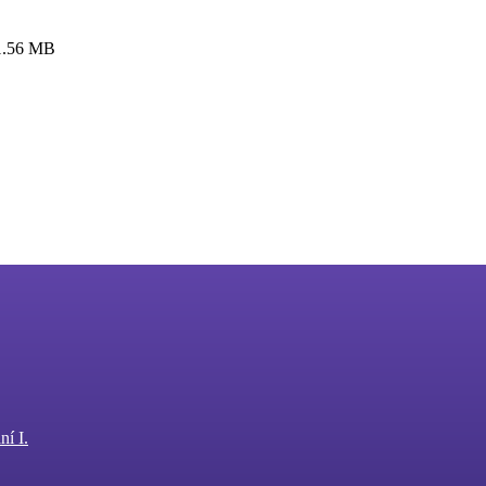
1.56 MB
í I.