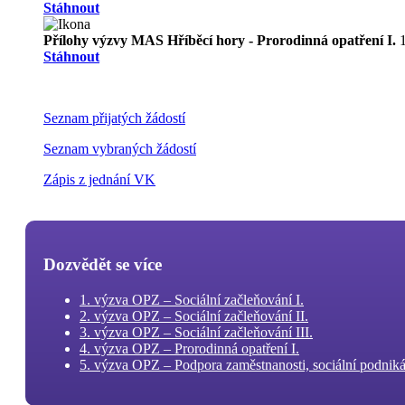
Stáhnout
Přílohy výzvy MAS Hříběcí hory - Prorodinná opatření I.
Stáhnout
Seznam přijatých žádostí
Seznam vybraných žádostí
Zápis z jednání VK
Dozvědět se více
1. výzva OPZ – Sociální začleňování I.
2. výzva OPZ – Sociální začleňování II.
3. výzva OPZ – Sociální začleňování III.
4. výzva OPZ – Prorodinná opatření I.
5. výzva OPZ – Podpora zaměstnanosti, sociální podnikán