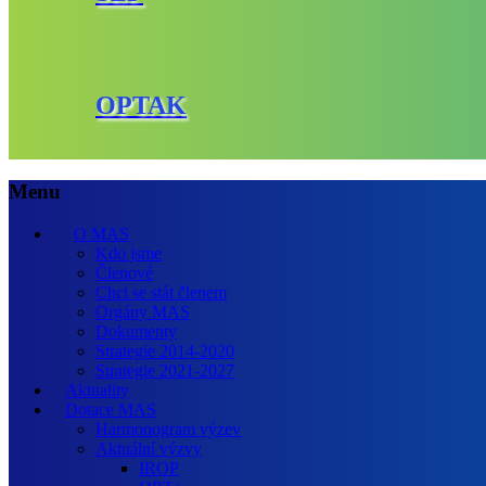
OPTAK
Menu
O MAS
Kdo jsme
Členové
Chci se stát členem
Orgány MAS
Dokumenty
Strategie 2014-2020
Strategie 2021-2027
Aktuality
Dotace MAS
Harmonogram výzev
Aktuální výzvy
IROP