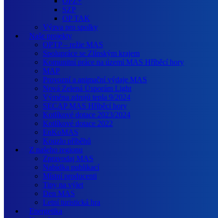
OPZ+
SZP
OP TAK
Výzva pro spolky
Naše projekty
OPTP – režie MAS
Spolupráce se Zlínským krajem
Komunitní práce na území MAS Hříběcí hory
MAP
Provozní a animační výdaje MAS
Nová Zelená Úsporám Light
Výměna zdrojů tepla 9/2024
SECAP MAS Hříběcí hory
Kotlíkové dotace 2023/2024
Kotlíkové dotace 2022
EnKoMAS
Kouzlo příběhů
Z našeho regionu
Zpravodaj MAS
Nabídka publikací
Místní producenti
Tipy na výlet
Den MAS
Letní turistická hra
Energetika