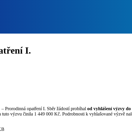
tření I.
– Prorodinná opatření I. Sběr žádostí probíhal
od vyhlášení výzvy do 
tuto výzvu činila 1 449 000 Kč. Podrobnosti k vyhlašované výzvě nale
KB