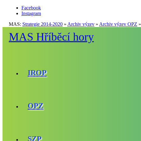
Facebook
Instagram
MAS:
Strategie 2014-2020
»
Archiv výzev
»
Archiv výzev OPZ
»
MAS Hříběcí hory
IROP
OPZ
SZP