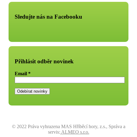
Sledujte nás na Facebooku
Přihlásit odběr novinek
Email
*
© 2022 Práva vyhrazena MAS Hříběcí hory, z.s., Správa a
servis:
ALMEO s.r.o.