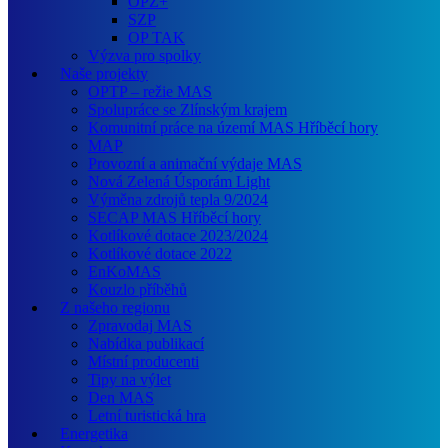
OPZ+
SZP
OP TAK
Výzva pro spolky
Naše projekty
OPTP – režie MAS
Spolupráce se Zlínským krajem
Komunitní práce na území MAS Hříběcí hory
MAP
Provozní a animační výdaje MAS
Nová Zelená Úsporám Light
Výměna zdrojů tepla 9/2024
SECAP MAS Hříběcí hory
Kotlíkové dotace 2023/2024
Kotlíkové dotace 2022
EnKoMAS
Kouzlo příběhů
Z našeho regionu
Zpravodaj MAS
Nabídka publikací
Místní producenti
Tipy na výlet
Den MAS
Letní turistická hra
Energetika