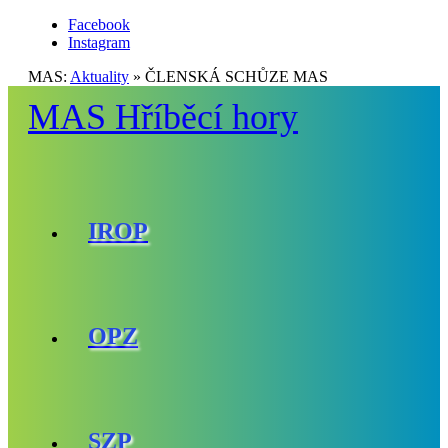
Facebook
Instagram
MAS:
Aktuality
»
ČLENSKÁ SCHŮZE MAS
MAS Hříběcí hory
IROP
OPZ
SZP