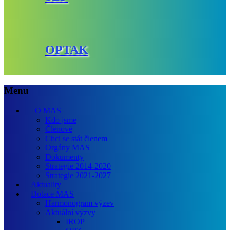
OPTAK
Menu
O MAS
Kdo jsme
Členové
Chci se stát členem
Orgány MAS
Dokumenty
Strategie 2014-2020
Strategie 2021-2027
Aktuality
Dotace MAS
Harmonogram výzev
Aktuální výzvy
IROP