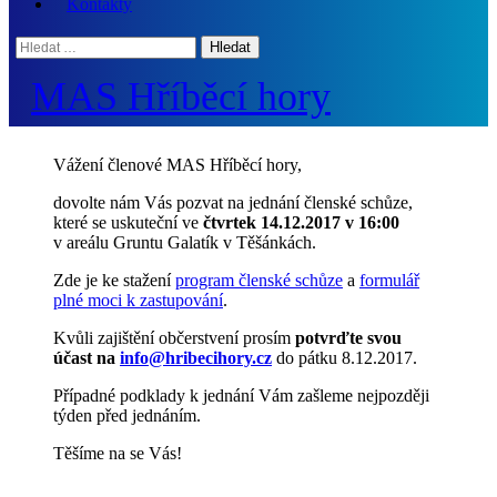
Kontakty
Hledat:
MAS Hříběcí hory
Vážení členové MAS Hříběcí hory,
dovolte nám Vás pozvat na jednání členské schůze,
které se uskuteční ve
čtvrtek 14.12.2017 v 16:00
v areálu Gruntu Galatík v Těšánkách.
Zde je ke stažení
program členské schůze
a
formulář
plné moci k zastupování
.
Kvůli zajištění občerstvení prosím
potvrďte svou
účast na
info@hribecihory.cz
do pátku 8.12.2017.
Případné podklady k jednání Vám zašleme nejpozději
týden před jednáním.
Těšíme na se Vás!