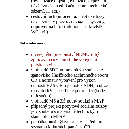
(revitalizace objektu, expozice, depozitáře,
návštěvnická a edukační centra, technické
zázemí, IT atd.)
cestovní ruch (infocentra, turistické trasy,
návštěvnický provoz, navigační systémy,
doprovodná infrastruktura = parkoviště,
WC atd.)
Další informace
u veřejného prostranství NEMUSÍ být
zpracována územní studie veřejného
prostranství
v případě SDH nutno doložit souhlasné
stanovisko Hasičského záchranného sboru
ČR a
normativ vybavení pro výkon
činností HZS ČR a jednotek SDH, nádrže
musí dodržet specifické podmínky (bude
upřesněno)
v případě MŠ a ZŠ nutný soulad s MAP
případný projekt pobytové sociální služby
je v souladu s materiálně technickým
standardem MPSV
památka musí být zapsána v Ústředním
seznamu kulturních památek ČR