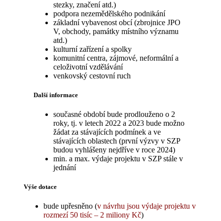
stezky, značení atd.)
podpora nezemědělského podnikání
základní vybavenost obcí (zbrojnice JPO
V, obchody, památky místního významu
atd.)
kulturní zařízení a spolky
komunitní centra, zájmové, neformální a
celoživotní vzdělávání
venkovský cestovní ruch
Další informace
současné období bude prodlouženo o 2
roky, tj. v letech 2022 a 2023 bude možno
žádat za stávajících podmínek a ve
stávajících oblastech (první výzvy v SZP
budou vyhlášeny nejdříve v roce 2024)
min. a max. výdaje projektu v SZP stále v
jednání
Výše dotace
bude upřesněno (
v návrhu jsou výdaje projektu v
rozmezí 50 tisíc – 2 miliony Kč
)