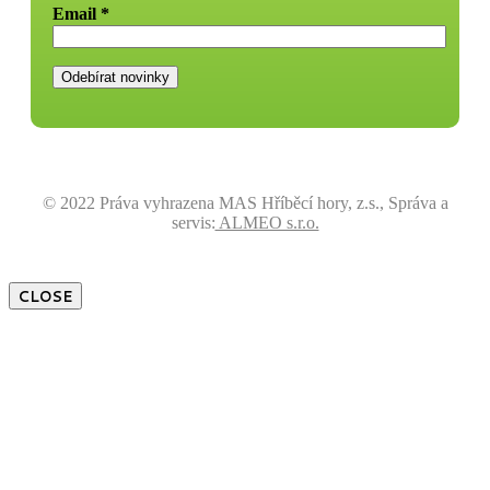
Email
*
© 2022 Práva vyhrazena MAS Hříběcí hory, z.s., Správa a
servis:
ALMEO s.r.o.
CLOSE