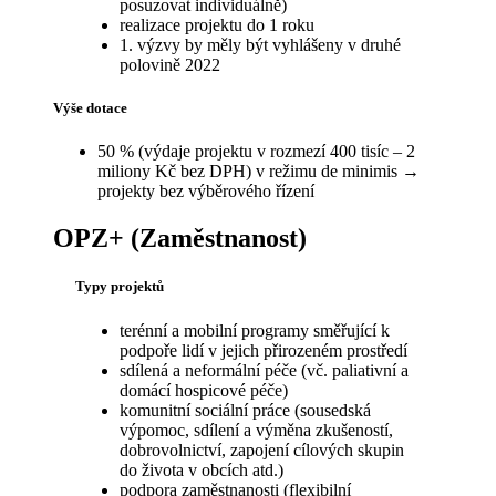
posuzovat individuálně)
realizace projektu do 1 roku
1. výzvy by měly být vyhlášeny v druhé
polovině 2022
Výše dotace
50 % (výdaje projektu v rozmezí 400 tisíc – 2
miliony Kč bez DPH) v režimu de minimis →
projekty bez výběrového řízení
OPZ+ (Zaměstnanost)
Typy projektů
terénní a mobilní programy směřující k
podpoře lidí v jejich přirozeném prostředí
sdílená a neformální péče (vč. paliativní a
domácí hospicové péče)
komunitní sociální práce (sousedská
výpomoc, sdílení a výměna zkušeností,
dobrovolnictví, zapojení cílových skupin
do života v obcích atd.)
podpora zaměstnanosti (flexibilní