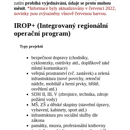
zatím
probíhá vyjednávání, údaje se proto mohou
měnit
.
*Informace byly aktualizovány v červenci 2022,
novinky jsou zvýrazněny vínově červenou barvou
.
IROP+ (Integrovaný regionální
operační program)
Typy projektů
bezpečnost dopravy (chodníky,
cyklostezky, ostrůvky atd., doplňkově také
místní komunikace)
veřejná prostranství (vč. zastávek) a zelená
infrastruktura (nové povrchy, retenční
nádrže, mobiliář a herní prvky, hřiště,
osvětlení atd.)
SDH II, III, V (zbrojnice, technika, zdroje
požární vody)
MŠ, ZŠ a dětské skupiny (stavební úpravy,
vybavení, kabinety, sport atd.)
infrastruktura pro sociální služby dle
zákona
památky, muzea, profesionální knihovny