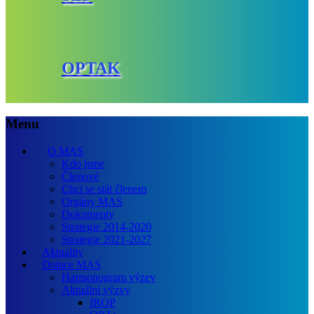
OPTAK
Menu
O MAS
Kdo jsme
Členové
Chci se stát členem
Orgány MAS
Dokumenty
Strategie 2014-2020
Strategie 2021-2027
Aktuality
Dotace MAS
Harmonogram výzev
Aktuální výzvy
IROP