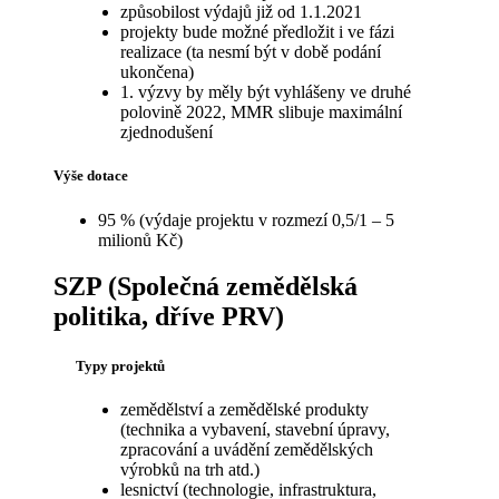
způsobilost výdajů již od 1.1.2021
projekty bude možné předložit i ve fázi
realizace (ta nesmí být v době podání
ukončena)
1. výzvy by měly být vyhlášeny ve druhé
polovině 2022, MMR slibuje maximální
zjednodušení
Výše dotace
95 % (výdaje projektu v rozmezí 0,5/1 – 5
milionů Kč)
SZP (Společná zemědělská
politika, dříve PRV)
Typy projektů
zemědělství a zemědělské produkty
(technika a vybavení, stavební úpravy,
zpracování a uvádění zemědělských
výrobků na trh atd.)
lesnictví (technologie, infrastruktura,