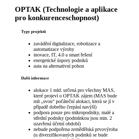
OPTAK (Technologie a aplikace
pro konkurenceschopnost)
Typy projektů
zavádění digitalizace, robotizace a
automatizace výroby
inovace, IT, 4.0 a smart řešení
energetické úspory podniků
auta na alternativní pohon
Další informace
alokace 1 mld. určená pro všechny MAS,
které projeví o OPTAK zájem (MAS bude
mít „svou“ počáteční alokaci, která se jí v
případě dobrého čerpání navýší)
podpora pouze pro mikropodniky, malé a
střední podniky (podmínkou jsou min. 2
uzavřená účetní období)
nebude podpořena zemědělská prvovýroba
(u diverzifikovaných podniků se bude