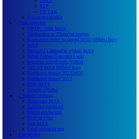
OPZ+
SZP
OP TAK
Výzva pro spolky
Naše projekty
OPTP – režie MAS
Spolupráce se Zlínským krajem
Komunitní práce na území MAS Hříběcí hory
MAP
Provozní a animační výdaje MAS
Nová Zelená Úsporám Light
Výměna zdrojů tepla 9/2024
SECAP MAS Hříběcí hory
Kotlíkové dotace 2023/2024
Kotlíkové dotace 2022
EnKoMAS
Kouzlo příběhů
Z našeho regionu
Zpravodaj MAS
Nabídka publikací
Místní producenti
Tipy na výlet
Den MAS
Letní turistická hra
Energetika