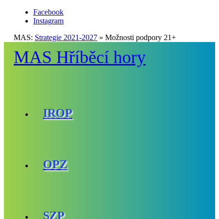
Facebook
Instagram
MAS:
Strategie 2021-2027
»
Možnosti podpory 21+
MAS Hříběcí hory
IROP
OPZ
SZP