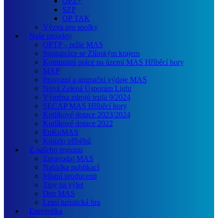
OPZ+
SZP
OP TAK
Výzva pro spolky
Naše projekty
OPTP – režie MAS
Spolupráce se Zlínským krajem
Komunitní práce na území MAS Hříběcí hory
MAP
Provozní a animační výdaje MAS
Nová Zelená Úsporám Light
Výměna zdrojů tepla 9/2024
SECAP MAS Hříběcí hory
Kotlíkové dotace 2023/2024
Kotlíkové dotace 2022
EnKoMAS
Kouzlo příběhů
Z našeho regionu
Zpravodaj MAS
Nabídka publikací
Místní producenti
Tipy na výlet
Den MAS
Letní turistická hra
Energetika