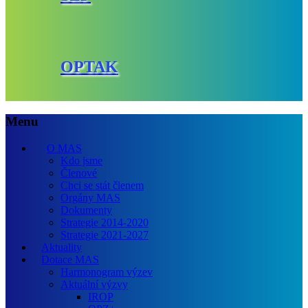
OPTAK
Menu
O MAS
Kdo jsme
Členové
Chci se stát členem
Orgány MAS
Dokumenty
Strategie 2014-2020
Strategie 2021-2027
Aktuality
Dotace MAS
Harmonogram výzev
Aktuální výzvy
IROP