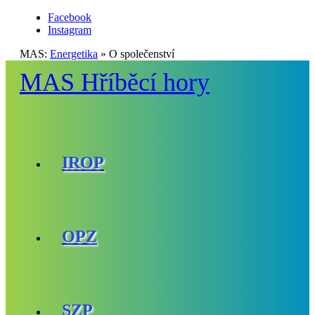
Facebook
Instagram
MAS:
Energetika
»
O společenství
MAS Hříběcí hory
IROP
OPZ
SZP