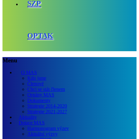
SZP
OPTAK
Menu
O MAS
Kdo jsme
Členové
Chci se stát členem
Orgány MAS
Dokumenty
Strategie 2014-2020
Strategie 2021-2027
Aktuality
Dotace MAS
Harmonogram výzev
Aktuální výzvy