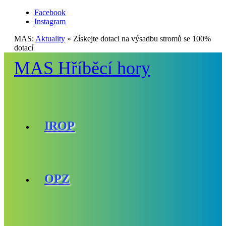
Facebook
Instagram
MAS:
Aktuality
»
Získejte dotaci na výsadbu stromů se 100%
dotací
MAS Hříběcí hory
IROP
OPZ