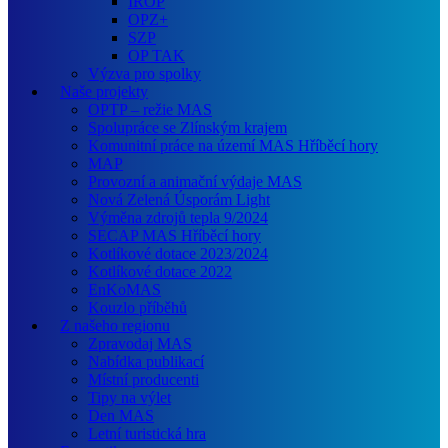
IROP
OPZ+
SZP
OP TAK
Výzva pro spolky
Naše projekty
OPTP – režie MAS
Spolupráce se Zlínským krajem
Komunitní práce na území MAS Hříběcí hory
MAP
Provozní a animační výdaje MAS
Nová Zelená Úsporám Light
Výměna zdrojů tepla 9/2024
SECAP MAS Hříběcí hory
Kotlíkové dotace 2023/2024
Kotlíkové dotace 2022
EnKoMAS
Kouzlo příběhů
Z našeho regionu
Zpravodaj MAS
Nabídka publikací
Místní producenti
Tipy na výlet
Den MAS
Letní turistická hra