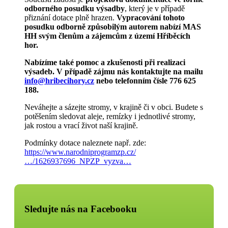
odborného posudku výsadby
, který je v případě
přiznání dotace plně hrazen.
Vypracování tohoto
posudku odborně způsobilým autorem nabízí MAS
HH svým členům a zájemcům z území Hříběcích
hor.
Nabízíme také pomoc a zkušenosti při realizaci
výsadeb. V případě zájmu nás kontaktujte na mailu
info@hribecihory.cz
nebo telefonním čísle 776 625
188.
Neváhejte a sázejte stromy, v krajině či v obci. Budete s
potěšením sledovat aleje, remízky i jednotlivé stromy,
jak rostou a vrací život naší krajině.
Podmínky dotace naleznete např. zde:
https://www.narodniprogramzp.cz/
…/1626937696_NPZP_vyzva…
Sledujte nás na Facebooku