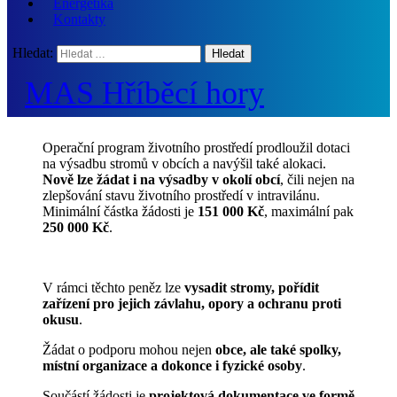
Energetika
Kontakty
Hledat:
MAS Hříběcí hory
Operační program životního prostředí prodloužil dotaci
na výsadbu stromů v obcích a navýšil také alokaci.
Nově lze žádat i na výsadby v okolí obcí
, čili nejen na
zlepšování stavu životního prostředí v intravilánu.
Minimální částka žádosti je
151 000 Kč
, maximální pak
250 000 Kč
.
V rámci těchto peněz lze
vysadit stromy, pořídit
zařízení pro jejich závlahu, opory a ochranu proti
okusu
.
Žádat o podporu mohou nejen
obce, ale také spolky,
místní organizace a dokonce i fyzické osoby
.
Součástí žádosti je
projektová dokumentace ve formě