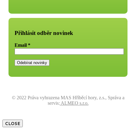
Přihlásit odběr novinek
Email
*
© 2022 Práva vyhrazena MAS Hříběcí hory, z.s., Správa a
servis:
ALMEO s.r.o.
CLOSE