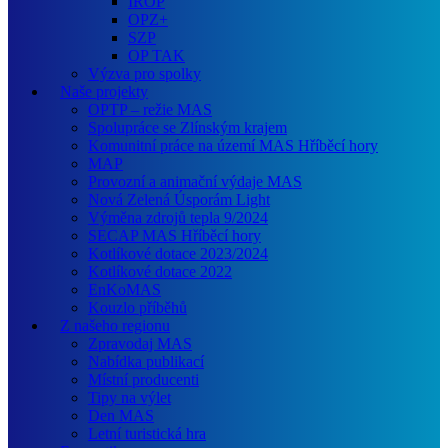
IROP
OPZ+
SZP
OP TAK
Výzva pro spolky
Naše projekty
OPTP – režie MAS
Spolupráce se Zlínským krajem
Komunitní práce na území MAS Hříběcí hory
MAP
Provozní a animační výdaje MAS
Nová Zelená Úsporám Light
Výměna zdrojů tepla 9/2024
SECAP MAS Hříběcí hory
Kotlíkové dotace 2023/2024
Kotlíkové dotace 2022
EnKoMAS
Kouzlo příběhů
Z našeho regionu
Zpravodaj MAS
Nabídka publikací
Místní producenti
Tipy na výlet
Den MAS
Letní turistická hra