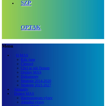
SZP
OPTAK
Menu
O MAS
Kdo jsme
Členové
Chci se stát členem
Orgány MAS
Dokumenty
Strategie 2014-2020
Strategie 2021-2027
Aktuality
Dotace MAS
Harmonogram výzev
Aktuální výzvy