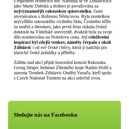
s regionem Hříběcích hor. Narodila se ve Zdislavicích
jako Marie Dubská a dodnes je považována za
nejvýznamnější rakouskou spisovatelku
, často
srovnávanou
s Boženou Němcovou. Byla nositelkou
nejvyššího rakouského civilního řádu, Čestného kříže
za umění a literaturu, jako první žena získala čestný
doktorát na Vídeňské univerzitě, dvakrát byla za svoje
dílo nominována na Nobelovu cenu. Její
celoživotní
inspirací byl zdejší venkov, náměty čerpala z okolí
Zdislavic
i od své české chůvy, která ji nadchla pro
klasické české pohádky a příběhy.
Záštitu nad akcí přijali honorární konzul Rakouska
Georg Stöger, hejtman Zlínského kraje Radim Holiš a
starosta Troubek-Zdislavic Ondřej Varaďa, kteří spolu
s Czech National Trustem na akci srdečně zvou.
Sledujte nás na Facebooku