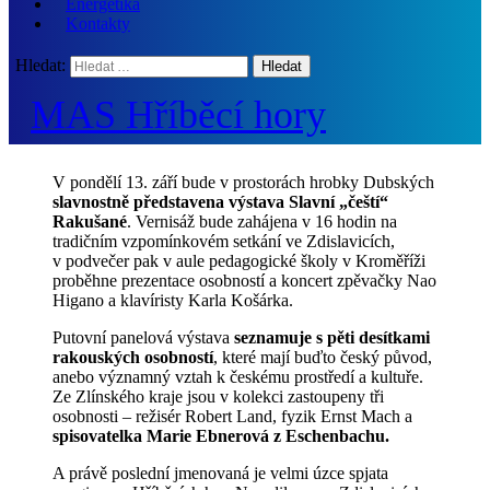
Energetika
Kontakty
Hledat:
MAS Hříběcí hory
V pondělí 13. září bude v prostorách hrobky Dubských
slavnostně představena výstava Slavní „čeští“
Rakušané
. Vernisáž bude zahájena v 16 hodin na
tradičním vzpomínkovém setkání ve Zdislavicích,
v podvečer pak v aule pedagogické školy v Kroměříži
proběhne prezentace osobností a koncert zpěvačky Nao
Higano a klavíristy Karla Košárka.
Putovní panelová výstava
seznamuje s pěti desítkami
rakouských osobností
, které mají buďto český původ,
anebo významný vztah k českému prostředí a kultuře.
Ze Zlínského kraje jsou v kolekci zastoupeny tři
osobnosti – režisér Robert Land, fyzik Ernst Mach a
spisovatelka Marie Ebnerová z Eschenbachu.
A právě poslední jmenovaná je velmi úzce spjata