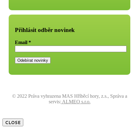
Přihlásit odběr novinek
Email
*
© 2022 Práva vyhrazena MAS Hříběcí hory, z.s., Správa a
servis:
ALMEO s.r.o.
CLOSE