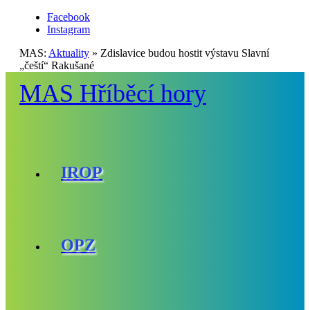
Facebook
Instagram
MAS:
Aktuality
»
Zdislavice budou hostit výstavu Slavní
„čeští“ Rakušané
MAS Hříběcí hory
IROP
OPZ