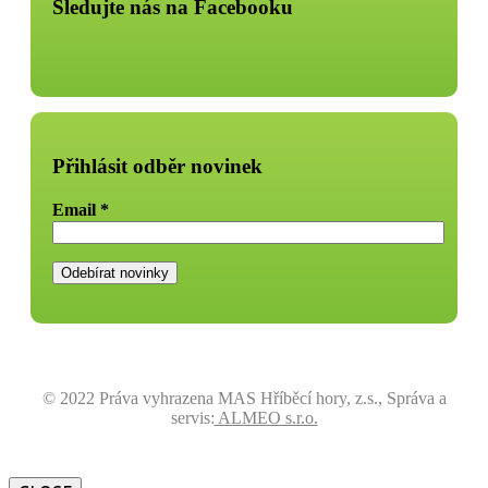
Sledujte nás na Facebooku
Přihlásit odběr novinek
Email
*
© 2022 Práva vyhrazena MAS Hříběcí hory, z.s., Správa a
servis:
ALMEO s.r.o.