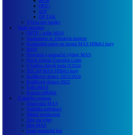
IROP
OPZ+
SZP
OP TAK
Výzva pro spolky
Naše projekty
OPTP – režie MAS
Spolupráce se Zlínským krajem
Komunitní práce na území MAS Hříběcí hory
MAP
Provozní a animační výdaje MAS
Nová Zelená Úsporám Light
Výměna zdrojů tepla 9/2024
SECAP MAS Hříběcí hory
Kotlíkové dotace 2023/2024
Kotlíkové dotace 2022
EnKoMAS
Kouzlo příběhů
Z našeho regionu
Zpravodaj MAS
Nabídka publikací
Místní producenti
Tipy na výlet
Den MAS
Letní turistická hra