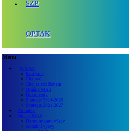
SZP
OPTAK
Menu
O MAS
Kdo jsme
Členové
Chci se stát členem
Orgány MAS
Dokumenty
Strategie 2014-2020
Strategie 2021-2027
Aktuality
Dotace MAS
Harmonogram výzev
Aktuální výzvy