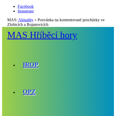
Facebook
Instagram
MAS:
Aktuality
»
Pozvánka na komentované procházky ve
Zlobicích a Bojanovicích
MAS Hříběcí hory
IROP
OPZ