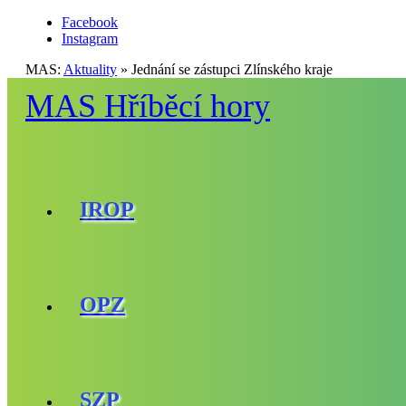
Facebook
Instagram
MAS:
Aktuality
»
Jednání se zástupci Zlínského kraje
MAS Hříběcí hory
IROP
OPZ
SZP