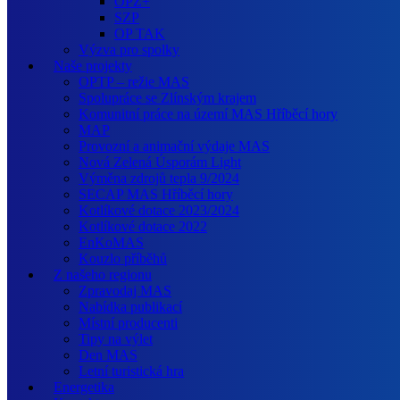
OPZ+
SZP
OP TAK
Výzva pro spolky
Naše projekty
OPTP – režie MAS
Spolupráce se Zlínským krajem
Komunitní práce na území MAS Hříběcí hory
MAP
Provozní a animační výdaje MAS
Nová Zelená Úsporám Light
Výměna zdrojů tepla 9/2024
SECAP MAS Hříběcí hory
Kotlíkové dotace 2023/2024
Kotlíkové dotace 2022
EnKoMAS
Kouzlo příběhů
Z našeho regionu
Zpravodaj MAS
Nabídka publikací
Místní producenti
Tipy na výlet
Den MAS
Letní turistická hra
Energetika