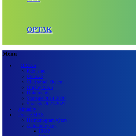
OPTAK
Menu
O MAS
Kdo jsme
Členové
Chci se stát členem
Orgány MAS
Dokumenty
Strategie 2014-2020
Strategie 2021-2027
Aktuality
Dotace MAS
Harmonogram výzev
Aktuální výzvy
IROP