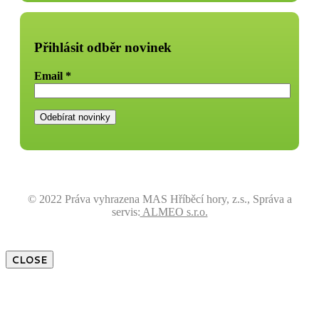
Přihlásit odběr novinek
Email
*
© 2022 Práva vyhrazena MAS Hříběcí hory, z.s., Správa a
servis:
ALMEO s.r.o.
CLOSE