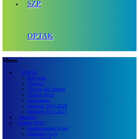
SZP
OPTAK
Menu
O MAS
Kdo jsme
Členové
Chci se stát členem
Orgány MAS
Dokumenty
Strategie 2014-2020
Strategie 2021-2027
Aktuality
Dotace MAS
Harmonogram výzev
Aktuální výzvy