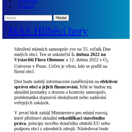
Energetika
Kontakty
Hledat:
MAS Hříběcí hory
Sdružení místních samospráv zve na 55. ročník Dne
malých obcí. Ten se uskuteční
5. dubna 2022 na
Výstavišti Flora Olomouc
a 12. dubna 2022 v O
2
Universu v Praze. Určen je všem, kdo se podílí na
řízení obcí.
Den bude nabitý informacemi zaměřenými na
efektivní
správu obcí a jejich financování
, řešit se budou mj.
aktuální poznatky z dozoru a kontroly samospráv,
problematika dopravní obslužnosti nebo zadávání
veřejných zakázek.
V první blok zahájí Ministerstvo pro místní rozvoj,
které představí aktuální
rekodifikaci stavebního
práva
, principy nového dotačního období EU nebo
podporu obcí z národních zdrojů. Následovat bude