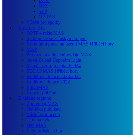
IROP
OPZ+
SZP
OP TAK
Výzva pro spolky
Naše projekty
OPTP – režie MAS
Spolupráce se Zlínským krajem
Komunitní práce na území MAS Hříběcí hory
MAP
Provozní a animační výdaje MAS
Nová Zelená Úsporám Light
Výměna zdrojů tepla 9/2024
SECAP MAS Hříběcí hory
Kotlíkové dotace 2023/2024
Kotlíkové dotace 2022
EnKoMAS
Kouzlo příběhů
Z našeho regionu
Zpravodaj MAS
Nabídka publikací
Místní producenti
Tipy na výlet
Den MAS
Letní turistická hra