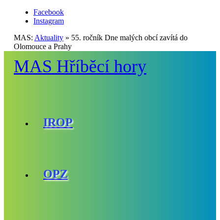
Facebook
Instagram
MAS:
Aktuality
»
55. ročník Dne malých obcí zavítá do
Olomouce a Prahy
MAS Hříběcí hory
IROP
OPZ