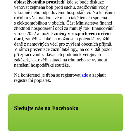
oblast životního prostředí
, kde se bude diskuze
věnovat zejména boji proti suchu, zadržování vody
v krajině nebo odpadovému hospodářství. Na letošním
ročníku však najdou své místo také témata spojená
s elektromobilitou v obcích. Část Ministerstva financí
zhodnotí hospodaření obcí za minulý rok, financování
v roce 2022 a možné
změny v rozpočtovém určení
daní
, zaměří se také na možnosti a potenciál využití
daně z nemovitých věcí pro zvýšení obecních příjmů.
V rámci prezentace zazní také tipy, na co si dát pozor
při zpracování zadávacích podmínek veřejných
zakázek, jak ověřit situaci na trhu nebo se vyhnout
narušení hospodářské soutěže.
Na konferenci je třeba se registrovat
zde
a zaplatit
registrační poplatek.
Sledujte nás na Facebooku