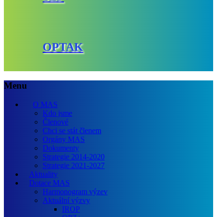
OPTAK
Menu
O MAS
Kdo jsme
Členové
Chci se stát členem
Orgány MAS
Dokumenty
Strategie 2014-2020
Strategie 2021-2027
Aktuality
Dotace MAS
Harmonogram výzev
Aktuální výzvy
IROP