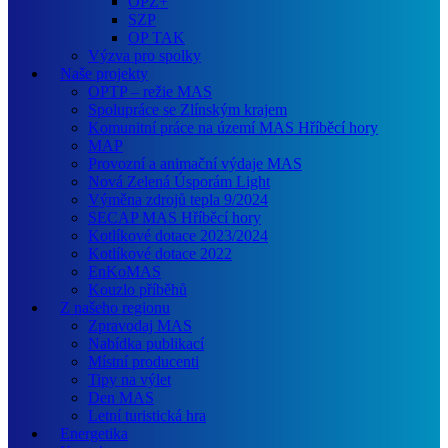
OPZ+
SZP
OP TAK
Výzva pro spolky
Naše projekty
OPTP – režie MAS
Spolupráce se Zlínským krajem
Komunitní práce na území MAS Hříběcí hory
MAP
Provozní a animační výdaje MAS
Nová Zelená Úsporám Light
Výměna zdrojů tepla 9/2024
SECAP MAS Hříběcí hory
Kotlíkové dotace 2023/2024
Kotlíkové dotace 2022
EnKoMAS
Kouzlo příběhů
Z našeho regionu
Zpravodaj MAS
Nabídka publikací
Místní producenti
Tipy na výlet
Den MAS
Letní turistická hra
Energetika