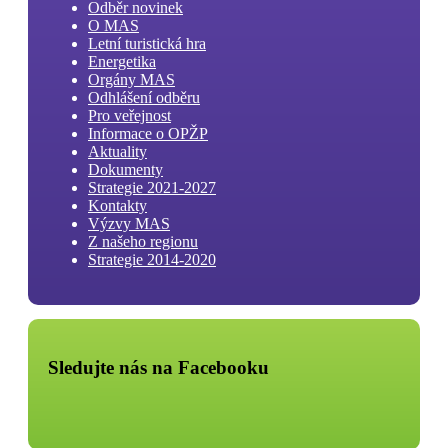
Odběr novinek
O MAS
Letní turistická hra
Energetika
Orgány MAS
Odhlášení odběru
Pro veřejnost
Informace o OPŽP
Aktuality
Dokumenty
Strategie 2021-2027
Kontakty
Výzvy MAS
Z našeho regionu
Strategie 2014-2020
Sledujte nás na Facebooku