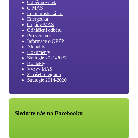
Odběr novinek
O MAS
Letní turistická hra
Energetika
Orgány MAS
Odhlášení odběru
Pro veřejnost
Informace o OPŽP
Aktuality
Dokumenty
Strategie 2021-2027
Kontakty
Výzvy MAS
Z našeho regionu
Strategie 2014-2020
Sledujte nás na Facebooku