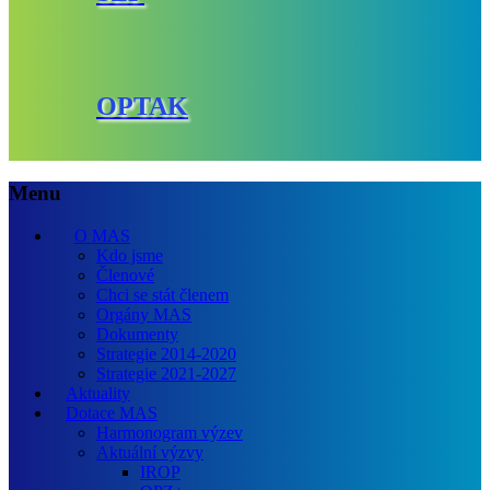
OPTAK
Menu
O MAS
Kdo jsme
Členové
Chci se stát členem
Orgány MAS
Dokumenty
Strategie 2014-2020
Strategie 2021-2027
Aktuality
Dotace MAS
Harmonogram výzev
Aktuální výzvy
IROP