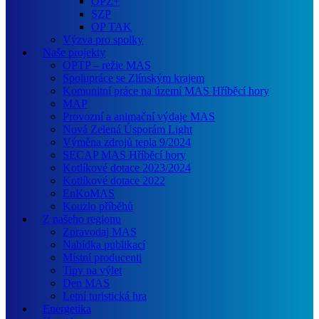
OPZ+
SZP
OP TAK
Výzva pro spolky
Naše projekty
OPTP – režie MAS
Spolupráce se Zlínským krajem
Komunitní práce na území MAS Hříběcí hory
MAP
Provozní a animační výdaje MAS
Nová Zelená Úsporám Light
Výměna zdrojů tepla 9/2024
SECAP MAS Hříběcí hory
Kotlíkové dotace 2023/2024
Kotlíkové dotace 2022
EnKoMAS
Kouzlo příběhů
Z našeho regionu
Zpravodaj MAS
Nabídka publikací
Místní producenti
Tipy na výlet
Den MAS
Letní turistická hra
Energetika