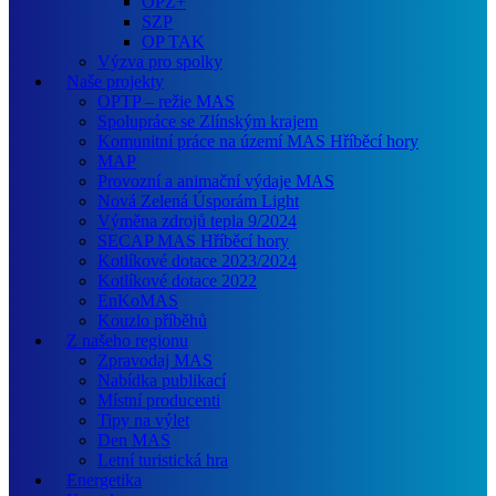
OPZ+
SZP
OP TAK
Výzva pro spolky
Naše projekty
OPTP – režie MAS
Spolupráce se Zlínským krajem
Komunitní práce na území MAS Hříběcí hory
MAP
Provozní a animační výdaje MAS
Nová Zelená Úsporám Light
Výměna zdrojů tepla 9/2024
SECAP MAS Hříběcí hory
Kotlíkové dotace 2023/2024
Kotlíkové dotace 2022
EnKoMAS
Kouzlo příběhů
Z našeho regionu
Zpravodaj MAS
Nabídka publikací
Místní producenti
Tipy na výlet
Den MAS
Letní turistická hra
Energetika