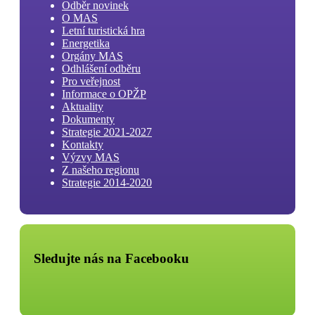
Odběr novinek
O MAS
Letní turistická hra
Energetika
Orgány MAS
Odhlášení odběru
Pro veřejnost
Informace o OPŽP
Aktuality
Dokumenty
Strategie 2021-2027
Kontakty
Výzvy MAS
Z našeho regionu
Strategie 2014-2020
Sledujte nás na Facebooku