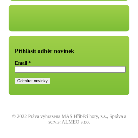
Přihlásit odběr novinek
Email
*
© 2022 Práva vyhrazena MAS Hříběcí hory, z.s., Správa a
servis:
ALMEO s.r.o.