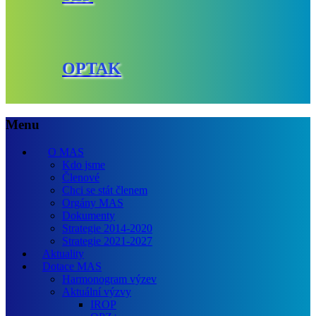
OPTAK
Menu
O MAS
Kdo jsme
Členové
Chci se stát členem
Orgány MAS
Dokumenty
Strategie 2014-2020
Strategie 2021-2027
Aktuality
Dotace MAS
Harmonogram výzev
Aktuální výzvy
IROP