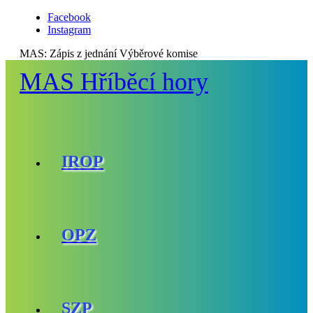
Facebook
Instagram
MAS:
Zápis z jednání Výběrové komise
MAS Hříběcí hory
IROP
OPZ
SZP