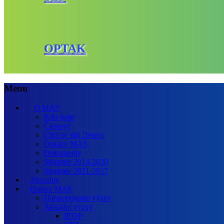
OPTAK
Menu
O MAS
Kdo jsme
Členové
Chci se stát členem
Orgány MAS
Dokumenty
Strategie 2014-2020
Strategie 2021-2027
Aktuality
Dotace MAS
Harmonogram výzev
Aktuální výzvy
IROP