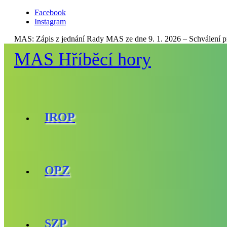
Facebook
Instagram
MAS:
Zápis z jednání Rady MAS ze dne 9. 1. 2026 – Schválení 
MAS Hříběcí hory
IROP
OPZ
SZP