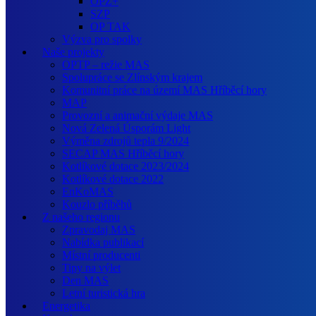
OPZ+
SZP
OP TAK
Výzva pro spolky
Naše projekty
OPTP – režie MAS
Spolupráce se Zlínským krajem
Komunitní práce na území MAS Hříběcí hory
MAP
Provozní a animační výdaje MAS
Nová Zelená Úsporám Light
Výměna zdrojů tepla 9/2024
SECAP MAS Hříběcí hory
Kotlíkové dotace 2023/2024
Kotlíkové dotace 2022
EnKoMAS
Kouzlo příběhů
Z našeho regionu
Zpravodaj MAS
Nabídka publikací
Místní producenti
Tipy na výlet
Den MAS
Letní turistická hra
Energetika