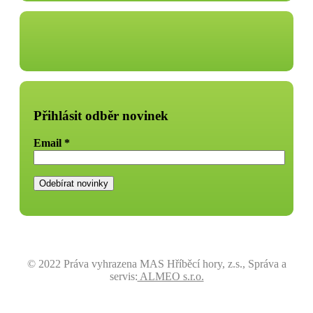
Přihlásit odběr novinek
Email
*
© 2022 Práva vyhrazena MAS Hříběcí hory, z.s., Správa a
servis:
ALMEO s.r.o.