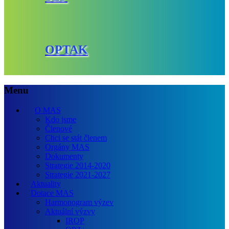
OPTAK
Menu
O MAS
Kdo jsme
Členové
Chci se stát členem
Orgány MAS
Dokumenty
Strategie 2014-2020
Strategie 2021-2027
Aktuality
Dotace MAS
Harmonogram výzev
Aktuální výzvy
IROP