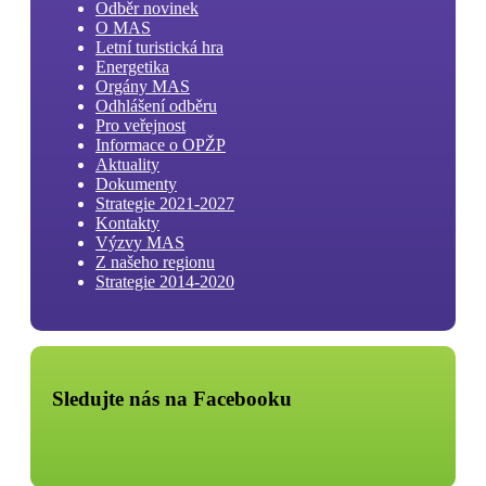
Odběr novinek
O MAS
Letní turistická hra
Energetika
Orgány MAS
Odhlášení odběru
Pro veřejnost
Informace o OPŽP
Aktuality
Dokumenty
Strategie 2021-2027
Kontakty
Výzvy MAS
Z našeho regionu
Strategie 2014-2020
Sledujte nás na Facebooku