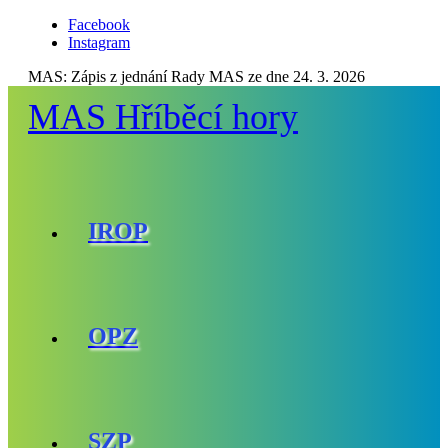
Facebook
Instagram
MAS:
Zápis z jednání Rady MAS ze dne 24. 3. 2026
MAS Hříběcí hory
IROP
OPZ
SZP