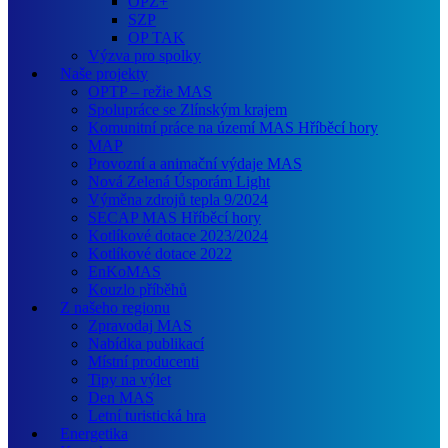
OPZ+
SZP
OP TAK
Výzva pro spolky
Naše projekty
OPTP – režie MAS
Spolupráce se Zlínským krajem
Komunitní práce na území MAS Hříběcí hory
MAP
Provozní a animační výdaje MAS
Nová Zelená Úsporám Light
Výměna zdrojů tepla 9/2024
SECAP MAS Hříběcí hory
Kotlíkové dotace 2023/2024
Kotlíkové dotace 2022
EnKoMAS
Kouzlo příběhů
Z našeho regionu
Zpravodaj MAS
Nabídka publikací
Místní producenti
Tipy na výlet
Den MAS
Letní turistická hra
Energetika