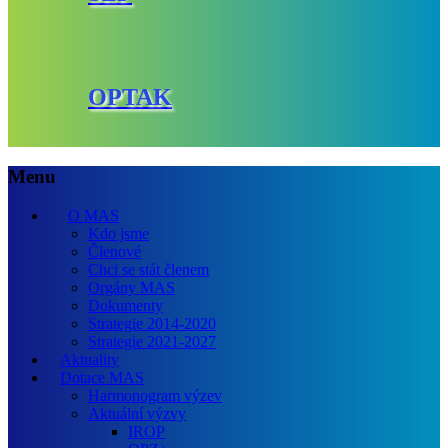
OPTAK
Menu
O MAS
Kdo jsme
Členové
Chci se stát členem
Orgány MAS
Dokumenty
Strategie 2014-2020
Strategie 2021-2027
Aktuality
Dotace MAS
Harmonogram výzev
Aktuální výzvy
IROP