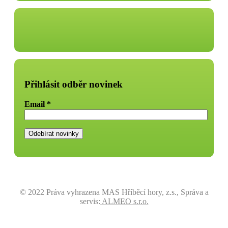
Přihlásit odběr novinek
Email
*
© 2022 Práva vyhrazena MAS Hříběcí hory, z.s., Správa a
servis:
ALMEO s.r.o.