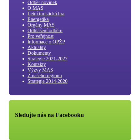
Odběr novinek
O MAS
Letní turistická hra
Energetika
Orgány MAS
Odhlášení odběru
Pro veřejnost
Informace o OPŽP
Aktuality
Dokumenty
Strategie 2021-2027
Kontakty
Výzvy MAS
Z našeho regionu
Strategie 2014-2020
Sledujte nás na Facebooku