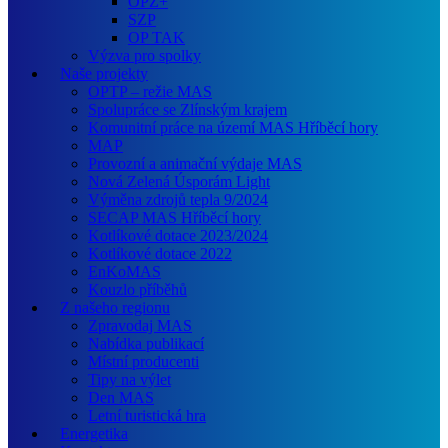
OPZ+
SZP
OP TAK
Výzva pro spolky
Naše projekty
OPTP – režie MAS
Spolupráce se Zlínským krajem
Komunitní práce na území MAS Hříběcí hory
MAP
Provozní a animační výdaje MAS
Nová Zelená Úsporám Light
Výměna zdrojů tepla 9/2024
SECAP MAS Hříběcí hory
Kotlíkové dotace 2023/2024
Kotlíkové dotace 2022
EnKoMAS
Kouzlo příběhů
Z našeho regionu
Zpravodaj MAS
Nabídka publikací
Místní producenti
Tipy na výlet
Den MAS
Letní turistická hra
Energetika