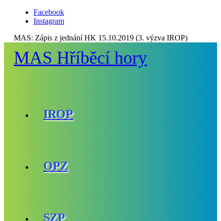
Facebook
Instagram
MAS:
Zápis z jednání HK 15.10.2019 (3. výzva IROP)
MAS Hříběcí hory
IROP
OPZ
SZP