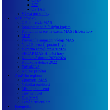
OPZ+
SZP
OP TAK
Výzva pro spolky
Naše projekty
OPTP – režie MAS
Spolupráce se Zlínským krajem
Komunitní práce na území MAS Hříběcí hory
MAP
Provozní a animační výdaje MAS
Nová Zelená Úsporám Light
Výměna zdrojů tepla 9/2024
SECAP MAS Hříběcí hory
Kotlíkové dotace 2023/2024
Kotlíkové dotace 2022
EnKoMAS
Kouzlo příběhů
Z našeho regionu
Zpravodaj MAS
Nabídka publikací
Místní producenti
Tipy na výlet
Den MAS
Letní turistická hra
Energetika