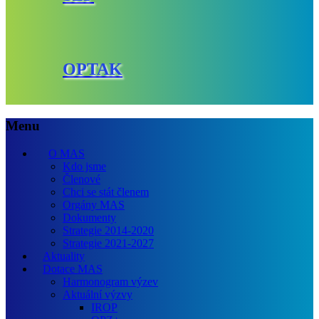
OPTAK
Menu
O MAS
Kdo jsme
Členové
Chci se stát členem
Orgány MAS
Dokumenty
Strategie 2014-2020
Strategie 2021-2027
Aktuality
Dotace MAS
Harmonogram výzev
Aktuální výzvy
IROP