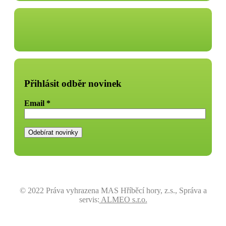
Přihlásit odběr novinek
Email
*
© 2022 Práva vyhrazena MAS Hříběcí hory, z.s., Správa a
servis:
ALMEO s.r.o.