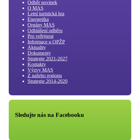
Odběr novinek
O MAS
Letní turistická hra
Energetika
Orgány MAS
Odhlášení odběru
Pro veřejnost
Informace o OPŽP
Aktuality
Dokumenty
Strategie 2021-2027
Kontakty
Výzvy MAS
Z našeho regionu
Strategie 2014-2020
Sledujte nás na Facebooku