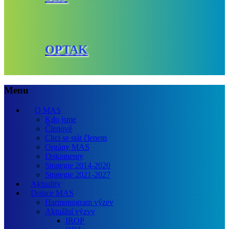
OPTAK
Menu
O MAS
Kdo jsme
Členové
Chci se stát členem
Orgány MAS
Dokumenty
Strategie 2014-2020
Strategie 2021-2027
Aktuality
Dotace MAS
Harmonogram výzev
Aktuální výzvy
IROP