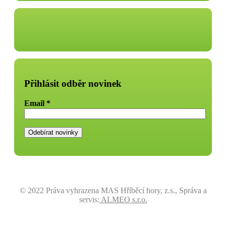
Přihlásit odběr novinek
Email
*
© 2022 Práva vyhrazena MAS Hříběcí hory, z.s., Správa a
servis:
ALMEO s.r.o.