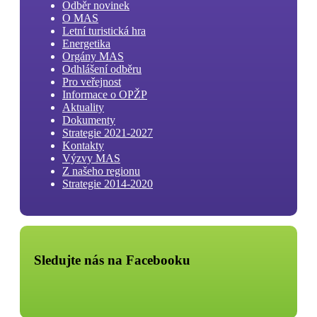
Odběr novinek
O MAS
Letní turistická hra
Energetika
Orgány MAS
Odhlášení odběru
Pro veřejnost
Informace o OPŽP
Aktuality
Dokumenty
Strategie 2021-2027
Kontakty
Výzvy MAS
Z našeho regionu
Strategie 2014-2020
Sledujte nás na Facebooku