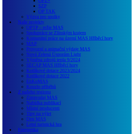
OPZ+
SZP
OP TAK
Výzva pro spolky
Naše projekty
OPTP – režie MAS
Spolupráce se Zlínským krajem
Komunitní práce na území MAS Hříběcí hory
MAP
Provozní a animační výdaje MAS
Nová Zelená Úsporám Light
Výměna zdrojů tepla 9/2024
SECAP MAS Hříběcí hory
Kotlíkové dotace 2023/2024
Kotlíkové dotace 2022
EnKoMAS
Kouzlo příběhů
Z našeho regionu
Zpravodaj MAS
Nabídka publikací
Místní producenti
Tipy na výlet
Den MAS
Letní turistická hra
Energetika