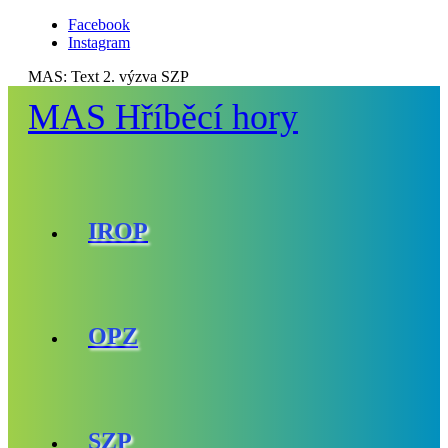
Facebook
Instagram
MAS:
Text 2. výzva SZP
MAS Hříběcí hory
IROP
OPZ
SZP