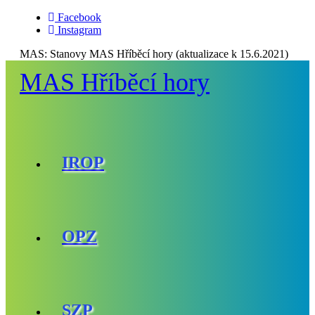
Facebook
Instagram
MAS:
Stanovy MAS Hříběcí hory (aktualizace k 15.6.2021)
MAS Hříběcí hory
IROP
OPZ
SZP