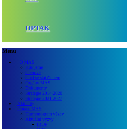
OPTAK
Menu
O MAS
Kdo jsme
Členové
Chci se stát členem
Orgány MAS
Dokumenty
Strategie 2014-2020
Strategie 2021-2027
Aktuality
Dotace MAS
Harmonogram výzev
Aktuální výzvy
IROP