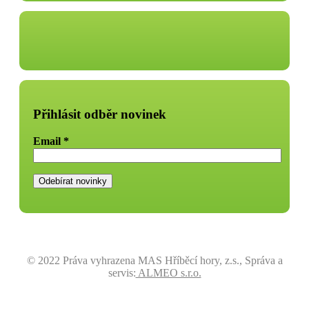
Přihlásit odběr novinek
Email
*
© 2022 Práva vyhrazena MAS Hříběcí hory, z.s., Správa a
servis:
ALMEO s.r.o.