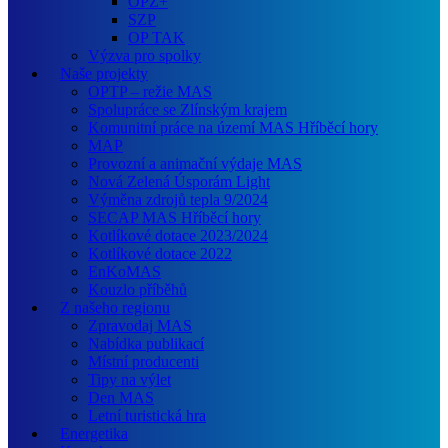
OPZ+
SZP
OP TAK
Výzva pro spolky
Naše projekty
OPTP – režie MAS
Spolupráce se Zlínským krajem
Komunitní práce na území MAS Hříběcí hory
MAP
Provozní a animační výdaje MAS
Nová Zelená Úsporám Light
Výměna zdrojů tepla 9/2024
SECAP MAS Hříběcí hory
Kotlíkové dotace 2023/2024
Kotlíkové dotace 2022
EnKoMAS
Kouzlo příběhů
Z našeho regionu
Zpravodaj MAS
Nabídka publikací
Místní producenti
Tipy na výlet
Den MAS
Letní turistická hra
Energetika