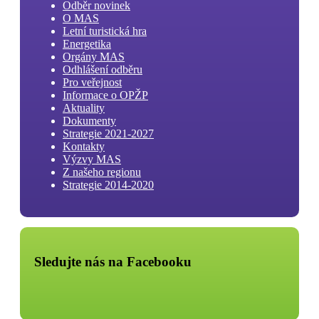
Odběr novinek
O MAS
Letní turistická hra
Energetika
Orgány MAS
Odhlášení odběru
Pro veřejnost
Informace o OPŽP
Aktuality
Dokumenty
Strategie 2021-2027
Kontakty
Výzvy MAS
Z našeho regionu
Strategie 2014-2020
Sledujte nás na Facebooku