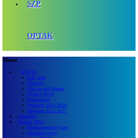
SZP
OPTAK
Menu
O MAS
Kdo jsme
Členové
Chci se stát členem
Orgány MAS
Dokumenty
Strategie 2014-2020
Strategie 2021-2027
Aktuality
Dotace MAS
Harmonogram výzev
Aktuální výzvy