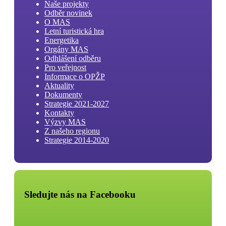
Naše projekty
Odběr novinek
O MAS
Letní turistická hra
Energetika
Orgány MAS
Odhlášení odběru
Pro veřejnost
Informace o OPŽP
Aktuality
Dokumenty
Strategie 2021-2027
Kontakty
Výzvy MAS
Z našeho regionu
Strategie 2014-2020
Sledujte nás na Facebooku