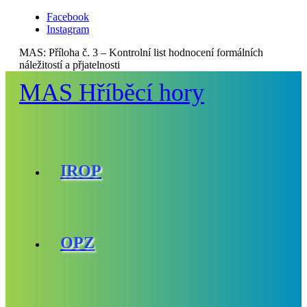
Facebook
Instagram
MAS:
Příloha č. 3 – Kontrolní list hodnocení formálních
náležitostí a přjatelnosti
MAS Hříběcí hory
IROP
OPZ