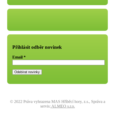
Přihlásit odběr novinek
Email
*
© 2022 Práva vyhrazena MAS Hříběcí hory, z.s., Správa a
servis:
ALMEO s.r.o.