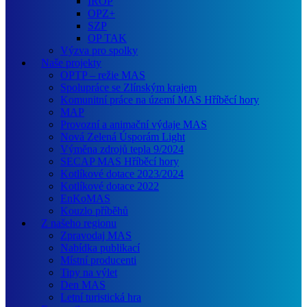
IROP
OPZ+
SZP
OP TAK
Výzva pro spolky
Naše projekty
OPTP – režie MAS
Spolupráce se Zlínským krajem
Komunitní práce na území MAS Hříběcí hory
MAP
Provozní a animační výdaje MAS
Nová Zelená Úsporám Light
Výměna zdrojů tepla 9/2024
SECAP MAS Hříběcí hory
Kotlíkové dotace 2023/2024
Kotlíkové dotace 2022
EnKoMAS
Kouzlo příběhů
Z našeho regionu
Zpravodaj MAS
Nabídka publikací
Místní producenti
Tipy na výlet
Den MAS
Letní turistická hra