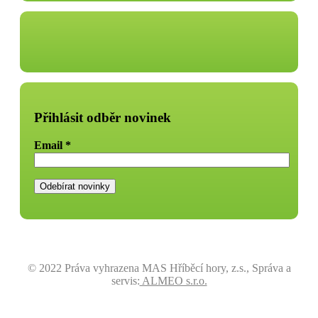
Přihlásit odběr novinek
Email
*
© 2022 Práva vyhrazena MAS Hříběcí hory, z.s., Správa a
servis:
ALMEO s.r.o.