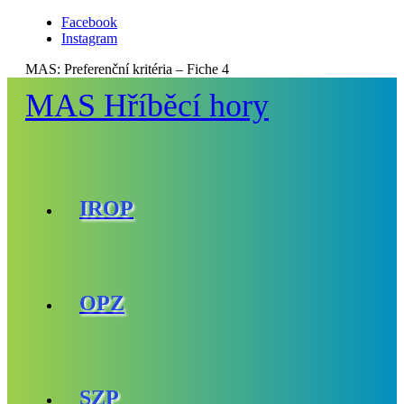
Facebook
Instagram
MAS:
Preferenční kritéria – Fiche 4
MAS Hříběcí hory
IROP
OPZ
SZP