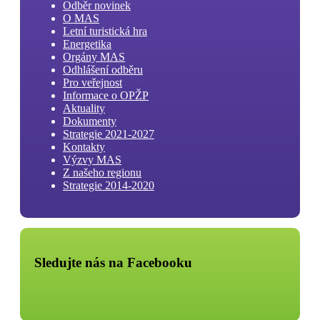
Odběr novinek
O MAS
Letní turistická hra
Energetika
Orgány MAS
Odhlášení odběru
Pro veřejnost
Informace o OPŽP
Aktuality
Dokumenty
Strategie 2021-2027
Kontakty
Výzvy MAS
Z našeho regionu
Strategie 2014-2020
Sledujte nás na Facebooku