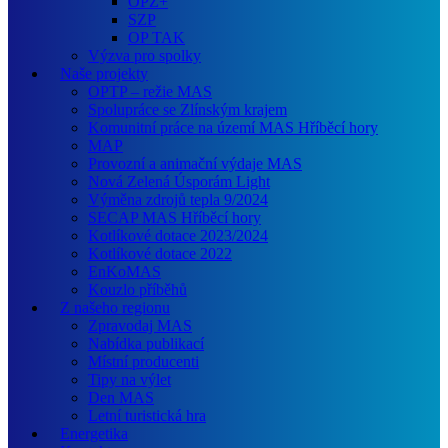
OPZ+
SZP
OP TAK
Výzva pro spolky
Naše projekty
OPTP – režie MAS
Spolupráce se Zlínským krajem
Komunitní práce na území MAS Hříběcí hory
MAP
Provozní a animační výdaje MAS
Nová Zelená Úsporám Light
Výměna zdrojů tepla 9/2024
SECAP MAS Hříběcí hory
Kotlíkové dotace 2023/2024
Kotlíkové dotace 2022
EnKoMAS
Kouzlo příběhů
Z našeho regionu
Zpravodaj MAS
Nabídka publikací
Místní producenti
Tipy na výlet
Den MAS
Letní turistická hra
Energetika