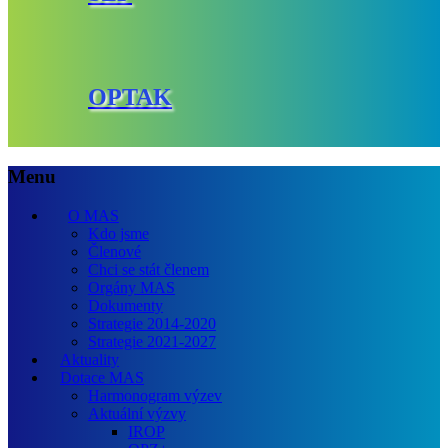
OPTAK
Menu
O MAS
Kdo jsme
Členové
Chci se stát členem
Orgány MAS
Dokumenty
Strategie 2014-2020
Strategie 2021-2027
Aktuality
Dotace MAS
Harmonogram výzev
Aktuální výzvy
IROP