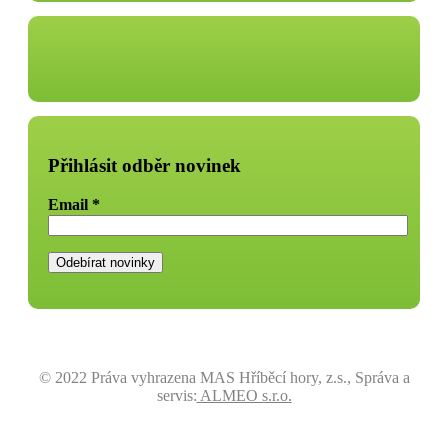
Přihlásit odběr novinek
Email
*
© 2022 Práva vyhrazena MAS Hříběcí hory, z.s., Správa a
servis:
ALMEO s.r.o.