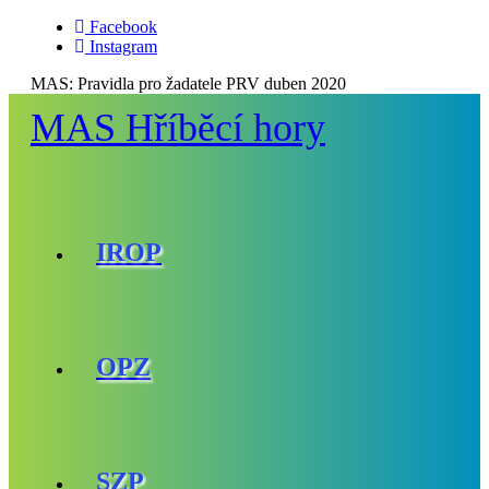
Facebook
Instagram
MAS:
Pravidla pro žadatele PRV duben 2020
MAS Hříběcí hory
IROP
OPZ
SZP