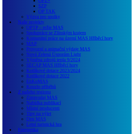
OPZ+
SZP
OP TAK
Výzva pro spolky
Naše projekty
OPTP – režie MAS
Spolupráce se Zlínským krajem
Komunitní práce na území MAS Hříběcí hory
MAP
Provozní a animační výdaje MAS
Nová Zelená Úsporám Light
Výměna zdrojů tepla 9/2024
SECAP MAS Hříběcí hory
Kotlíkové dotace 2023/2024
Kotlíkové dotace 2022
EnKoMAS
Kouzlo příběhů
Z našeho regionu
Zpravodaj MAS
Nabídka publikací
Místní producenti
Tipy na výlet
Den MAS
Letní turistická hra
Energetika