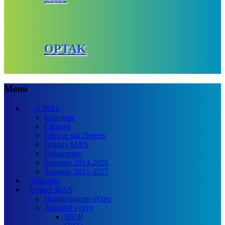
OPTAK
Menu
O MAS
Kdo jsme
Členové
Chci se stát členem
Orgány MAS
Dokumenty
Strategie 2014-2020
Strategie 2021-2027
Aktuality
Dotace MAS
Harmonogram výzev
Aktuální výzvy
IROP