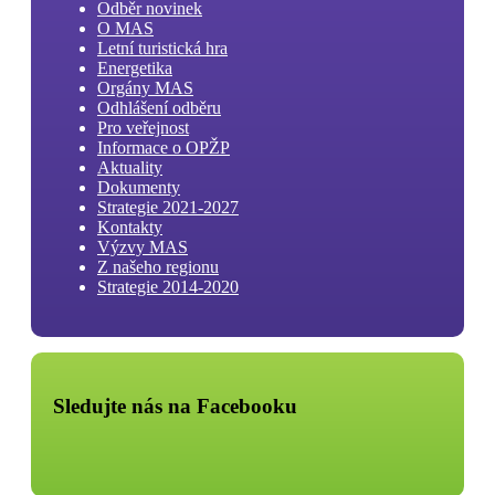
Odběr novinek
O MAS
Letní turistická hra
Energetika
Orgány MAS
Odhlášení odběru
Pro veřejnost
Informace o OPŽP
Aktuality
Dokumenty
Strategie 2021-2027
Kontakty
Výzvy MAS
Z našeho regionu
Strategie 2014-2020
Sledujte nás na Facebooku