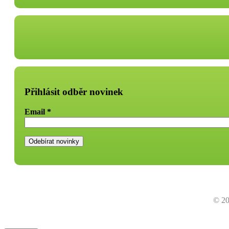
Přihlásit odběr novinek
Email
*
© 20