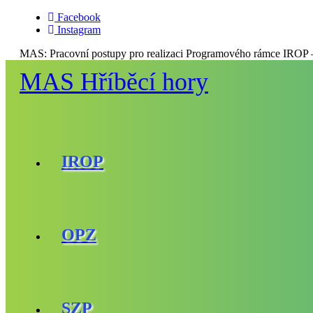
Facebook
Instagram
MAS:
Pracovní postupy pro realizaci Programového rámce IROP –
MAS Hříběcí hory
IROP
OPZ
SZP