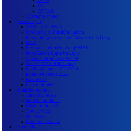
OPZ+
SZP
OP TAK
Výzva pro spolky
Naše projekty
OPTP – režie MAS
Spolupráce se Zlínským krajem
Komunitní práce na území MAS Hříběcí hory
MAP
Provozní a animační výdaje MAS
Nová Zelená Úsporám Light
Výměna zdrojů tepla 9/2024
SECAP MAS Hříběcí hory
Kotlíkové dotace 2023/2024
Kotlíkové dotace 2022
EnKoMAS
Kouzlo příběhů
Z našeho regionu
Zpravodaj MAS
Nabídka publikací
Místní producenti
Tipy na výlet
Den MAS
Letní turistická hra
Energetika