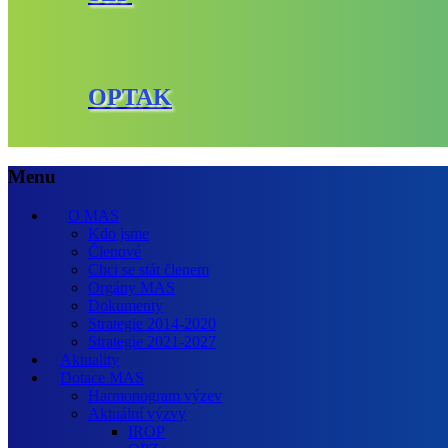
OPTAK
Menu
O MAS
Kdo jsme
Členové
Chci se stát členem
Orgány MAS
Dokumenty
Strategie 2014-2020
Strategie 2021-2027
Aktuality
Dotace MAS
Harmonogram výzev
Aktuální výzvy
IROP