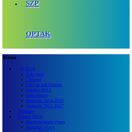
SZP
OPTAK
Menu
O MAS
Kdo jsme
Členové
Chci se stát členem
Orgány MAS
Dokumenty
Strategie 2014-2020
Strategie 2021-2027
Aktuality
Dotace MAS
Harmonogram výzev
Aktuální výzvy