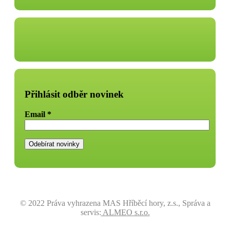
Přihlásit odběr novinek
Email
*
© 2022 Práva vyhrazena MAS Hříběcí hory, z.s., Správa a
servis:
ALMEO s.r.o.