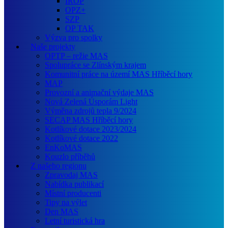
IROP
OPZ+
SZP
OP TAK
Výzva pro spolky
Naše projekty
OPTP – režie MAS
Spolupráce se Zlínským krajem
Komunitní práce na území MAS Hříběcí hory
MAP
Provozní a animační výdaje MAS
Nová Zelená Úsporám Light
Výměna zdrojů tepla 9/2024
SECAP MAS Hříběcí hory
Kotlíkové dotace 2023/2024
Kotlíkové dotace 2022
EnKoMAS
Kouzlo příběhů
Z našeho regionu
Zpravodaj MAS
Nabídka publikací
Místní producenti
Tipy na výlet
Den MAS
Letní turistická hra