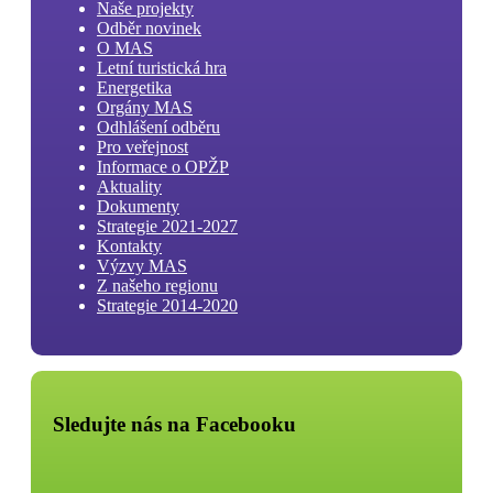
Naše projekty
Odběr novinek
O MAS
Letní turistická hra
Energetika
Orgány MAS
Odhlášení odběru
Pro veřejnost
Informace o OPŽP
Aktuality
Dokumenty
Strategie 2021-2027
Kontakty
Výzvy MAS
Z našeho regionu
Strategie 2014-2020
Sledujte nás na Facebooku