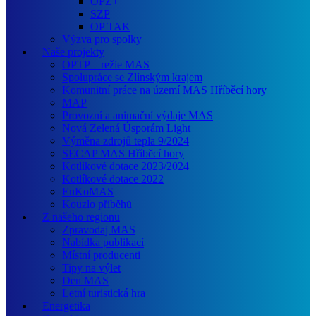
OPZ+
SZP
OP TAK
Výzva pro spolky
Naše projekty
OPTP – režie MAS
Spolupráce se Zlínským krajem
Komunitní práce na území MAS Hříběcí hory
MAP
Provozní a animační výdaje MAS
Nová Zelená Úsporám Light
Výměna zdrojů tepla 9/2024
SECAP MAS Hříběcí hory
Kotlíkové dotace 2023/2024
Kotlíkové dotace 2022
EnKoMAS
Kouzlo příběhů
Z našeho regionu
Zpravodaj MAS
Nabídka publikací
Místní producenti
Tipy na výlet
Den MAS
Letní turistická hra
Energetika