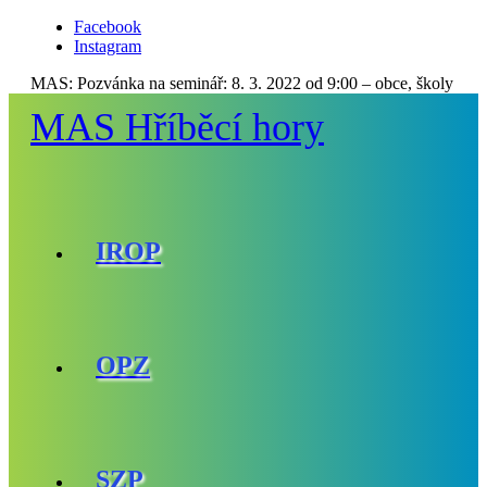
Facebook
Instagram
MAS:
Pozvánka na seminář: 8. 3. 2022 od 9:00 – obce, školy
MAS Hříběcí hory
IROP
OPZ
SZP