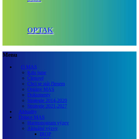
OPTAK
Menu
O MAS
Kdo jsme
Členové
Chci se stát členem
Orgány MAS
Dokumenty
Strategie 2014-2020
Strategie 2021-2027
Aktuality
Dotace MAS
Harmonogram výzev
Aktuální výzvy
IROP