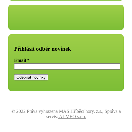
Přihlásit odběr novinek
Email
*
© 2022 Práva vyhrazena MAS Hříběcí hory, z.s., Správa a
servis:
ALMEO s.r.o.