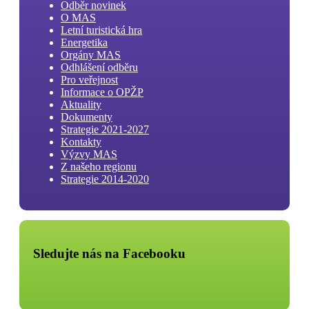
Odběr novinek
O MAS
Letní turistická hra
Energetika
Orgány MAS
Odhlášení odběru
Pro veřejnost
Informace o OPŽP
Aktuality
Dokumenty
Strategie 2021-2027
Kontakty
Výzvy MAS
Z našeho regionu
Strategie 2014-2020
Sledujte nás na Facebooku