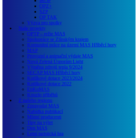
IROP
OPZ+
SZP
OP TAK
Výzva pro spolky
Naše projekty
OPTP – režie MAS
Spolupráce se Zlínským krajem
Komunitní práce na území MAS Hříběcí hory
MAP
Provozní a animační výdaje MAS
Nová Zelená Úsporám Light
Výměna zdrojů tepla 9/2024
SECAP MAS Hříběcí hory
Kotlíkové dotace 2023/2024
Kotlíkové dotace 2022
EnKoMAS
Kouzlo příběhů
Z našeho regionu
Zpravodaj MAS
Nabídka publikací
Místní producenti
Tipy na výlet
Den MAS
Letní turistická hra