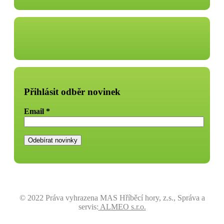
Přihlásit odběr novinek
Email
*
© 2022 Práva vyhrazena MAS Hříběcí hory, z.s., Správa a
servis:
ALMEO s.r.o.