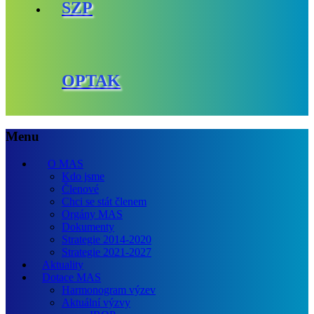
SZP
OPTAK
Menu
O MAS
Kdo jsme
Členové
Chci se stát členem
Orgány MAS
Dokumenty
Strategie 2014-2020
Strategie 2021-2027
Aktuality
Dotace MAS
Harmonogram výzev
Aktuální výzvy