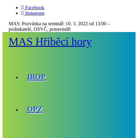
Facebook
Instagram
MAS:
Pozvánka na seminář: 10. 3. 2022 od 13:00 –
podnikatelé, OSVČ, potravináři
MAS Hříběcí hory
IROP
OPZ