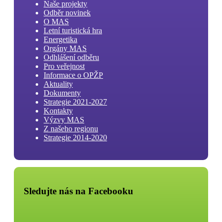
Naše projekty
Odběr novinek
O MAS
Letní turistická hra
Energetika
Orgány MAS
Odhlášení odběru
Pro veřejnost
Informace o OPŽP
Aktuality
Dokumenty
Strategie 2021-2027
Kontakty
Výzvy MAS
Z našeho regionu
Strategie 2014-2020
Sledujte nás na Facebooku