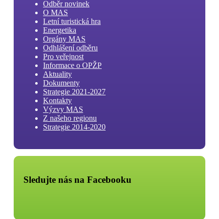
Odběr novinek
O MAS
Letní turistická hra
Energetika
Orgány MAS
Odhlášení odběru
Pro veřejnost
Informace o OPŽP
Aktuality
Dokumenty
Strategie 2021-2027
Kontakty
Výzvy MAS
Z našeho regionu
Strategie 2014-2020
Sledujte nás na Facebooku