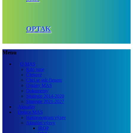
OPTAK
Menu
O MAS
Kdo jsme
Členové
Chci se stát členem
Orgány MAS
Dokumenty
Strategie 2014-2020
Strategie 2021-2027
Aktuality
Dotace MAS
Harmonogram výzev
Aktuální výzvy
IROP