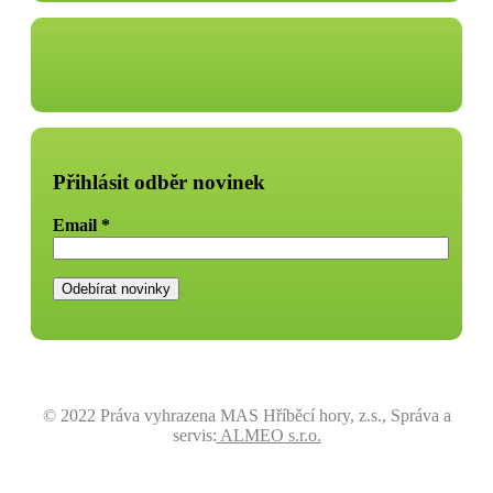
Přihlásit odběr novinek
Email
*
© 2022 Práva vyhrazena MAS Hříběcí hory, z.s., Správa a
servis:
ALMEO s.r.o.