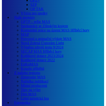
OPZ+
SZP
OP TAK
Výzva pro spolky
Naše projekty
OPTP – režie MAS
Spolupráce se Zlínským krajem
Komunitní práce na území MAS Hříběcí hory
MAP
Provozní a animační výdaje MAS
Nová Zelená Úsporám Light
Výměna zdrojů tepla 9/2024
SECAP MAS Hříběcí hory
Kotlíkové dotace 2023/2024
Kotlíkové dotace 2022
EnKoMAS
Kouzlo příběhů
Z našeho regionu
Zpravodaj MAS
Nabídka publikací
Místní producenti
Tipy na výlet
Den MAS
Letní turistická hra
Energetika