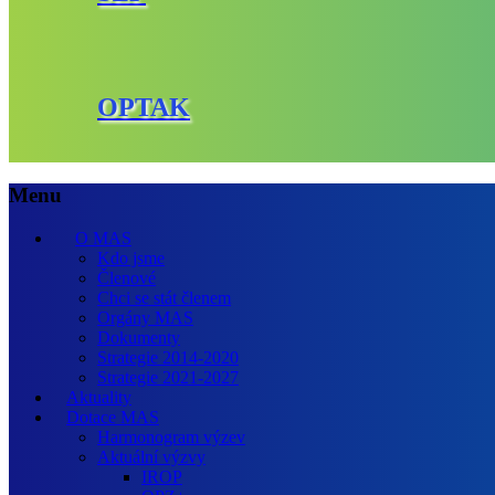
OPTAK
Menu
O MAS
Kdo jsme
Členové
Chci se stát členem
Orgány MAS
Dokumenty
Strategie 2014-2020
Strategie 2021-2027
Aktuality
Dotace MAS
Harmonogram výzev
Aktuální výzvy
IROP