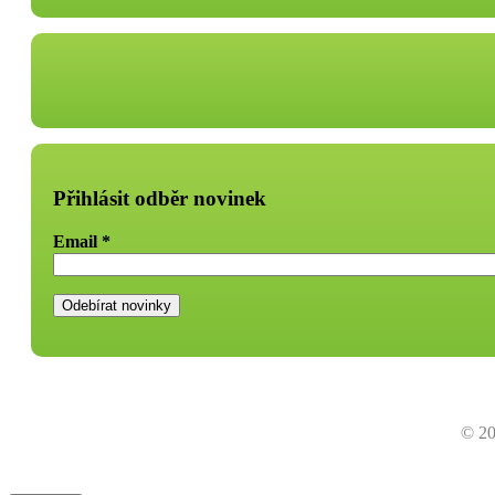
Přihlásit odběr novinek
Email
*
© 20