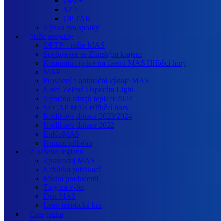
OPZ+
SZP
OP TAK
Výzva pro spolky
Naše projekty
OPTP – režie MAS
Spolupráce se Zlínským krajem
Komunitní práce na území MAS Hříběcí hory
MAP
Provozní a animační výdaje MAS
Nová Zelená Úsporám Light
Výměna zdrojů tepla 9/2024
SECAP MAS Hříběcí hory
Kotlíkové dotace 2023/2024
Kotlíkové dotace 2022
EnKoMAS
Kouzlo příběhů
Z našeho regionu
Zpravodaj MAS
Nabídka publikací
Místní producenti
Tipy na výlet
Den MAS
Letní turistická hra
Energetika