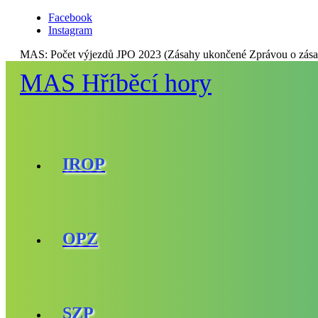
Facebook
Instagram
MAS:
Počet výjezdů JPO 2023 (Zásahy ukončené Zprávou o zása
MAS Hříběcí hory
IROP
OPZ
SZP