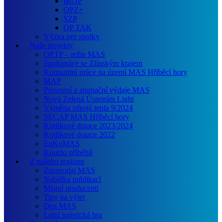
IROP
OPZ+
SZP
OP TAK
Výzva pro spolky
Naše projekty
OPTP – režie MAS
Spolupráce se Zlínským krajem
Komunitní práce na území MAS Hříběcí hory
MAP
Provozní a animační výdaje MAS
Nová Zelená Úsporám Light
Výměna zdrojů tepla 9/2024
SECAP MAS Hříběcí hory
Kotlíkové dotace 2023/2024
Kotlíkové dotace 2022
EnKoMAS
Kouzlo příběhů
Z našeho regionu
Zpravodaj MAS
Nabídka publikací
Místní producenti
Tipy na výlet
Den MAS
Letní turistická hra