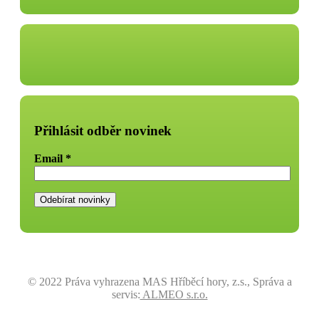
Přihlásit odběr novinek
Email
*
© 2022 Práva vyhrazena MAS Hříběcí hory, z.s., Správa a
servis:
ALMEO s.r.o.