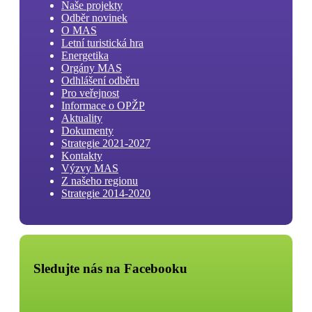
Naše projekty
Odběr novinek
O MAS
Letní turistická hra
Energetika
Orgány MAS
Odhlášení odběru
Pro veřejnost
Informace o OPŽP
Aktuality
Dokumenty
Strategie 2021-2027
Kontakty
Výzvy MAS
Z našeho regionu
Strategie 2014-2020
Sledujte nás na Facebooku