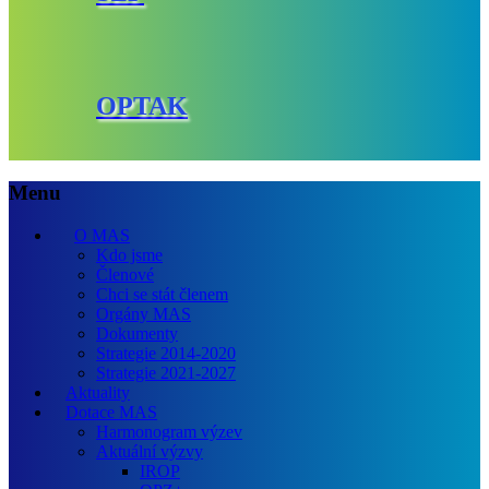
OPTAK
Menu
O MAS
Kdo jsme
Členové
Chci se stát členem
Orgány MAS
Dokumenty
Strategie 2014-2020
Strategie 2021-2027
Aktuality
Dotace MAS
Harmonogram výzev
Aktuální výzvy
IROP