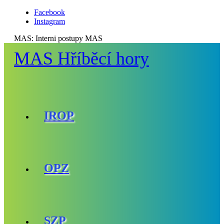
Facebook
Instagram
MAS:
Interni postupy MAS
MAS Hříběcí hory
IROP
OPZ
SZP