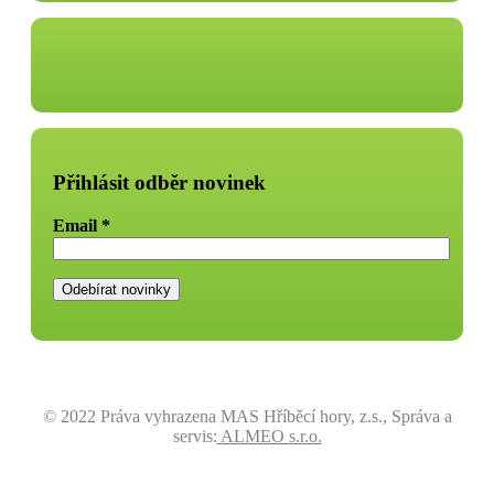
Přihlásit odběr novinek
Email
*
© 2022 Práva vyhrazena MAS Hříběcí hory, z.s., Správa a
servis:
ALMEO s.r.o.