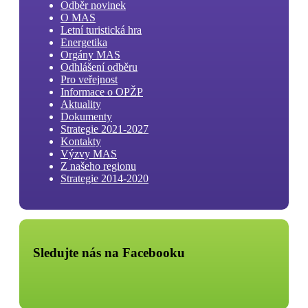
Odběr novinek
O MAS
Letní turistická hra
Energetika
Orgány MAS
Odhlášení odběru
Pro veřejnost
Informace o OPŽP
Aktuality
Dokumenty
Strategie 2021-2027
Kontakty
Výzvy MAS
Z našeho regionu
Strategie 2014-2020
Sledujte nás na Facebooku