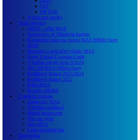
OPZ+
SZP
OP TAK
Výzva pro spolky
Naše projekty
OPTP – režie MAS
Spolupráce se Zlínským krajem
Komunitní práce na území MAS Hříběcí hory
MAP
Provozní a animační výdaje MAS
Nová Zelená Úsporám Light
Výměna zdrojů tepla 9/2024
SECAP MAS Hříběcí hory
Kotlíkové dotace 2023/2024
Kotlíkové dotace 2022
EnKoMAS
Kouzlo příběhů
Z našeho regionu
Zpravodaj MAS
Nabídka publikací
Místní producenti
Tipy na výlet
Den MAS
Letní turistická hra
Energetika