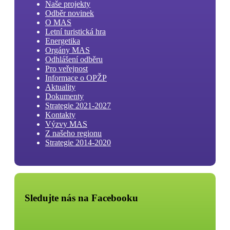
Naše projekty
Odběr novinek
O MAS
Letní turistická hra
Energetika
Orgány MAS
Odhlášení odběru
Pro veřejnost
Informace o OPŽP
Aktuality
Dokumenty
Strategie 2021-2027
Kontakty
Výzvy MAS
Z našeho regionu
Strategie 2014-2020
Sledujte nás na Facebooku