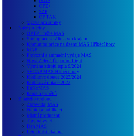
IROP
OPZ+
SZP
OP TAK
Výzva pro spolky
Naše projekty
OPTP – režie MAS
Spolupráce se Zlínským krajem
Komunitní práce na území MAS Hříběcí hory
MAP
Provozní a animační výdaje MAS
Nová Zelená Úsporám Light
Výměna zdrojů tepla 9/2024
SECAP MAS Hříběcí hory
Kotlíkové dotace 2023/2024
Kotlíkové dotace 2022
EnKoMAS
Kouzlo příběhů
Z našeho regionu
Zpravodaj MAS
Nabídka publikací
Místní producenti
Tipy na výlet
Den MAS
Letní turistická hra