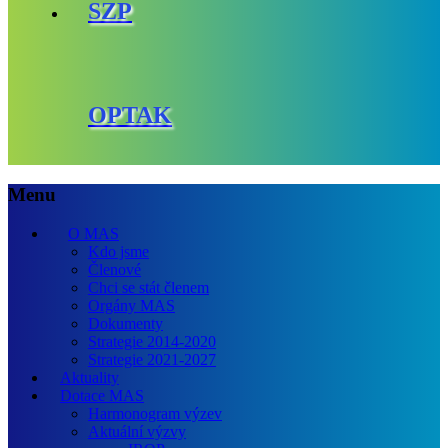
SZP
OPTAK
Menu
O MAS
Kdo jsme
Členové
Chci se stát členem
Orgány MAS
Dokumenty
Strategie 2014-2020
Strategie 2021-2027
Aktuality
Dotace MAS
Harmonogram výzev
Aktuální výzvy