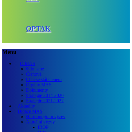
OPTAK
Menu
O MAS
Kdo jsme
Členové
Chci se stát členem
Orgány MAS
Dokumenty
Strategie 2014-2020
Strategie 2021-2027
Aktuality
Dotace MAS
Harmonogram výzev
Aktuální výzvy
IROP