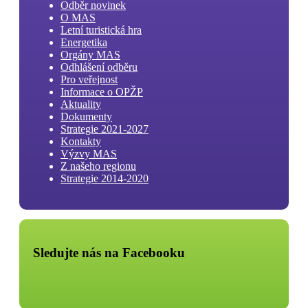
Odběr novinek
O MAS
Letní turistická hra
Energetika
Orgány MAS
Odhlášení odběru
Pro veřejnost
Informace o OPŽP
Aktuality
Dokumenty
Strategie 2021-2027
Kontakty
Výzvy MAS
Z našeho regionu
Strategie 2014-2020
Sledujte nás na Facebooku