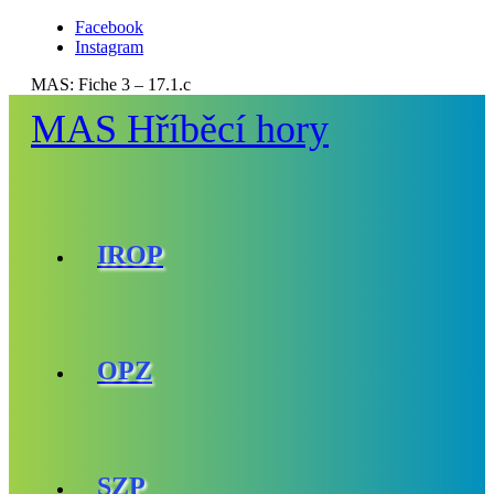
Facebook
Instagram
MAS:
Fiche 3 – 17.1.c
MAS Hříběcí hory
IROP
OPZ
SZP