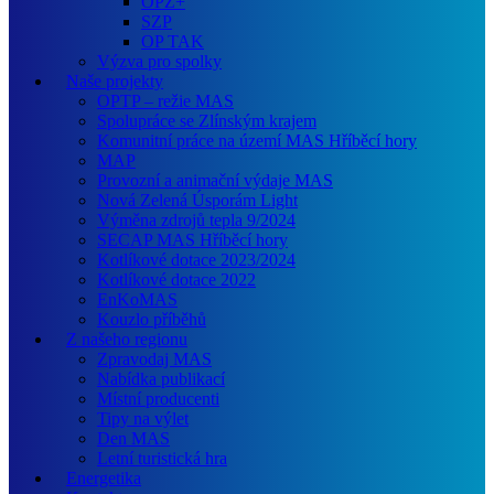
OPZ+
SZP
OP TAK
Výzva pro spolky
Naše projekty
OPTP – režie MAS
Spolupráce se Zlínským krajem
Komunitní práce na území MAS Hříběcí hory
MAP
Provozní a animační výdaje MAS
Nová Zelená Úsporám Light
Výměna zdrojů tepla 9/2024
SECAP MAS Hříběcí hory
Kotlíkové dotace 2023/2024
Kotlíkové dotace 2022
EnKoMAS
Kouzlo příběhů
Z našeho regionu
Zpravodaj MAS
Nabídka publikací
Místní producenti
Tipy na výlet
Den MAS
Letní turistická hra
Energetika